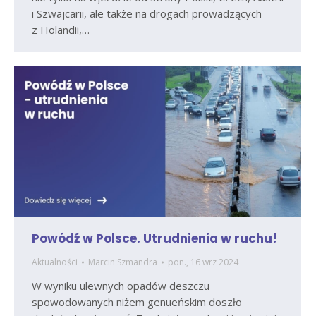
i Szwajcarii, ale także na drogach prowadzących
z Holandii,…
Powódź w Polsce. Utrudnienia w ruchu!
Aktualności
Marcin Szmandra
pon., 16 wrz 2024
W wyniku ulewnych opadów deszczu
spowodowanych niżem genueńskim doszło