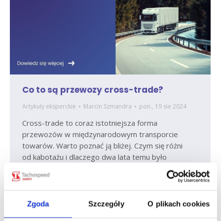
Co to są przewozy cross-trade?
Artykuły eksperckie
Marcin Szmandra
pon., 19 sie 2024
Cross-trade to coraz istotniejsza forma
przewozów w międzynarodowym transporcie
towarów. Warto poznać ją bliżej. Czym się różni
od kabotażu i dlaczego dwa lata temu było
tak głośno przewozach cross-trade, zwłaszcza
w kontekście zmian, które wprowadził pakiet
mobilności. Transport cross trade – definicja
Transport cross-trade to rodzaj przewozu
Zgoda
Szczegóły
O plikach cookies
w międzynarodowym transporcie towarów,