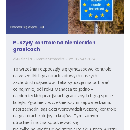
Ruszyły kontrole na niemieckich
granicach
Aktualności
Marcin Szmandra
wt., 17 wrz 2024
16 września rozpoczęły się tymczasowe kontrole
na wszystkich granicach lądowych naszych
zachodnich sąsiadów. Taka sytuacja ma potrwać
co najmniej pół roku. Oznacza to jedno –
na niemieckich przejściach granicznych będą spore
kolejki. Zgodnie z wcześniejszymi zapowiedziami,
nasi zachodni sąsiedzi wprowadzili wczoraj kontrole
na granicach kolejnych krajów. Tym samym
utrudnień można spodziewać się
nie tylko na wjeździe od strony Polski, Czech, Austrii