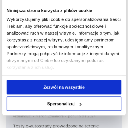
w którym transport odbywa się między dwoma
krajami, jednak ani punkt początkowy, ani końcowy
Niniejsza strona korzysta z plików cookie
nie znajduje…
Wykorzystujemy pliki cookie do spersonalizowania treści
i reklam, aby oferować funkcje społecznościowe i
analizować ruch w naszej witrynie. Informacje o tym, jak
korzystasz z naszej witryny, udostępniamy partnerom
społecznościowym, reklamowym i analitycznym.
Partnerzy mogą połączyć te informacje z innymi danymi
otrzymanymi od Ciebie lub uzyskanymi podczas
korzystania z ich usług.
Zezwól na wszystkie
Niemiecka autostrada zostanie
Spersonalizuj
rozebrana!
Aktualności
Marcin Szmandra
pon., 19 sie 2024
Testy e-autostrady prowadzone na terenie