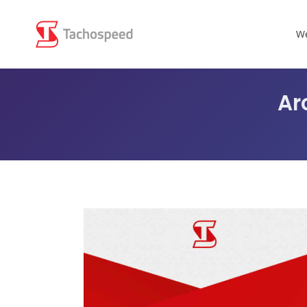
We
Ar