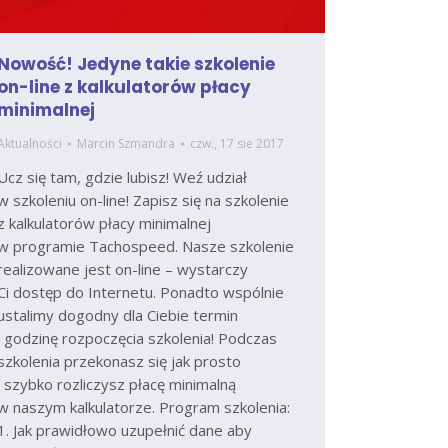
Nowość! Jedyne takie szkolenie
on-line z kalkulatorów płacy
minimalnej
Aktualności
Marcin Szmandra
czw., 17 sie 2017
Ucz się tam, gdzie lubisz! Weź udział
w szkoleniu on-line! Zapisz się na szkolenie
z kalkulatorów płacy minimalnej
w programie Tachospeed. Nasze szkolenie
realizowane jest on-line – wystarczy
Ci dostęp do Internetu. Ponadto wspólnie
ustalimy dogodny dla Ciebie termin
i godzinę rozpoczęcia szkolenia! Podczas
szkolenia przekonasz się jak prosto
i szybko rozliczysz płacę minimalną
w naszym kalkulatorze. Program szkolenia:
1. Jak prawidłowo uzupełnić dane aby