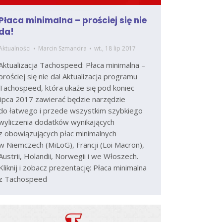
Płaca minimalna – prościej się nie
da!
Aktualności
Marcin Szmandra
wt., 18 lip 2017
Aktualizacja Tachospeed: Płaca minimalna –
prościej się nie da! Aktualizacja programu
Tachospeed, która ukaże się pod koniec
lipca 2017 zawierać będzie narzędzie
do łatwego i przede wszystkim szybkiego
wyliczenia dodatków wynikających
z obowiązujących płac minimalnych
w Niemczech (MiLoG), Francji (Loi Macron),
Austrii, Holandii, Norwegii i we Włoszech.
Kliknij i zobacz prezentację: Płaca minimalna
z Tachospeed