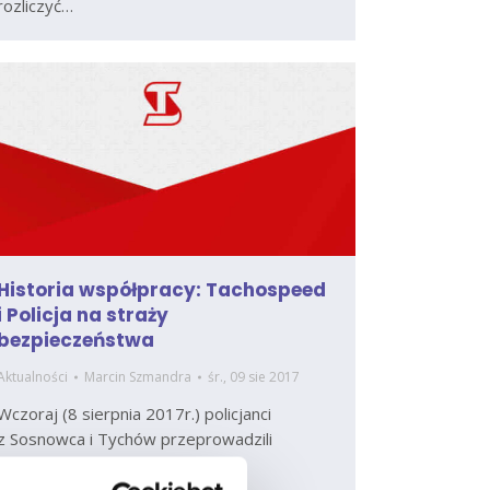
rozliczyć…
Historia współpracy: Tachospeed
i Policja na straży
bezpieczeństwa
Aktualności
Marcin Szmandra
śr., 09 sie 2017
Wczoraj (8 sierpnia 2017r.) policjanci
z Sosnowca i Tychów przeprowadzili
działania „Tachospeed”, podczas
których skontrolowali samochody