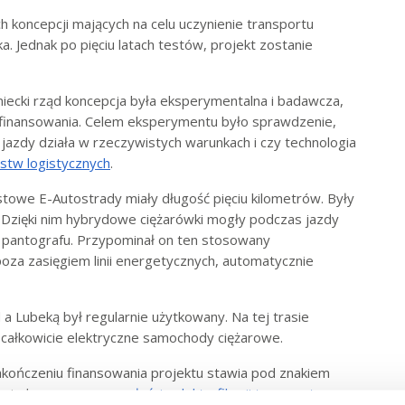
 koncepcji mających na celu uczynienie transportu
. Jednak po pięciu latach testów, projekt zostanie
miecki rząd koncepcja była eksperymentalna i badawcza,
 finansowania. Celem eksperymentu było sprawdzenie,
azdy działa w rzeczywistych warunkach i czy technologia
stw logistycznych
.
towe E-Autostrady miały długość pięciu kilometrów. Były
zięki nim hybrydowe ciężarówki mogły podczas jazdy
ą pantografu. Przypominał on ten stosowany
oza zasięgiem linii energetycznych, automatycznie
a Lubeką był regularnie użytkowany. Na tej trasie
 całkowicie elektryczne samochody ciężarowe.
kończeniu finansowania projektu stawia pod znakiem
e wiadomo, co z
przyszłością elektryfikacji transportu