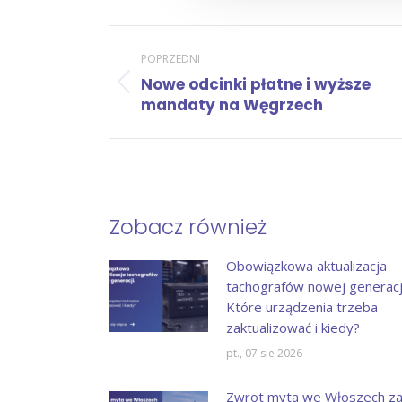
Nawigacja
POPRZEDNI
Nowe odcinki płatne i wyższe
Poprzedni
wpisów
mandaty na Węgrzech
wpis:
Zobacz również
Obowiązkowa aktualizacja
tachografów nowej generacji
Które urządzenia trzeba
zaktualizować i kiedy?
pt., 07 sie 2026
Zwrot myta we Włoszech z