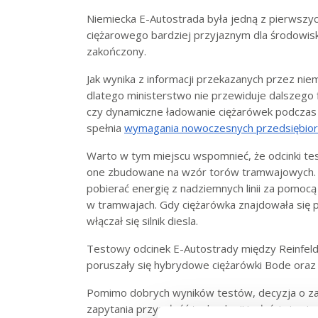
Niemiecka E-Autostrada była jedną z pierwszych
ciężarowego bardziej przyjaznym dla środowiska
zakończony.
Jak wynika z informacji przekazanych przez nie
dlatego ministerstwo nie przewiduje dalszego
czy dynamiczne ładowanie ciężarówek podczas j
spełnia
wymagania nowoczesnych przedsiębior
Warto w tym miejscu wspomnieć, że odcinki tes
one zbudowane na wzór torów tramwajowych. D
pobierać energię z nadziemnych linii za pomoc
w tramwajach. Gdy ciężarówka znajdowała się p
włączał się silnik diesla.
Testowy odcinek E-Autostrady między Reinfeld 
poruszały się hybrydowe ciężarówki Bode oraz
Pomimo dobrych wyników testów, decyzja o za
zapytania przyszłość technologii i właściwie ni