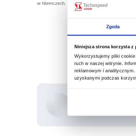
w Niemczech.
Kategoria:
Akt
Zgoda
Niniejsza strona korzysta z
Wykorzystujemy pliki cookie 
Sh
ruch w naszej witrynie. Inf
reklamowym i analitycznym. 
on
uzyskanymi podczas korzysta
Fa
Autor:
Marcin