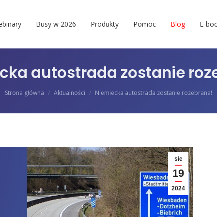
binary
Busy w 2026
Produkty
Pomoc
Blog
E-boo
cka autostrada zostanie roz
Jesteś tutaj:
Strona główna
Aktualności
Niemiecka autostrada zostanie rozebrana!
sie
19
2024