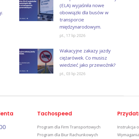
(ELA) wyjaśniła nowe
y.
obowiązki dla busów w
transporcie
międzynarodowym.
pt., 17 lip 2026
Wakacyjne zakazy jazdy
ciężarówek. Co musisz
wiedzieć jako przewoźnik?
pt., 03 lip 2026
ienta
Tachospeed
Przydat
00
Program dla Firm Transportowych
Instrukcja 
Program dla Biur Rachunkowych
Wymagania