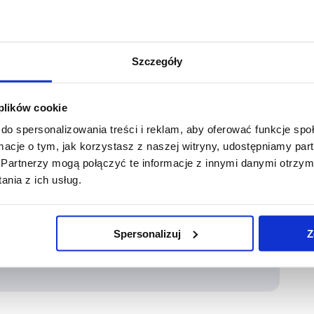
ualności
pon., 19 sie 2024
Szczegóły
 plików cookie
Udostępnij
do spersonalizowania treści i reklam, aby oferować funkcje sp
are
Share
Share
ormacje o tym, jak korzystasz z naszej witryny, udostępniamy p
Partnerzy mogą połączyć te informacje z innymi danymi otrzym
on
on
nia z ich usług.
cebook
X
LinkedIn
 Szmandra
Spersonalizuj
Z