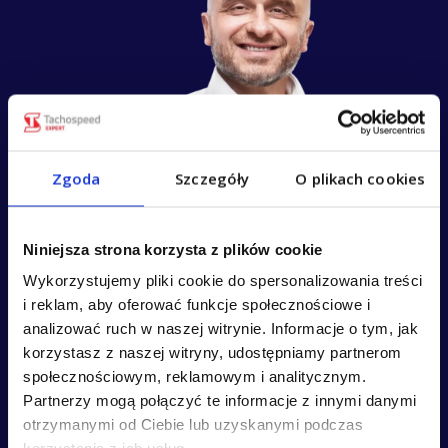
Zgoda
Szczegóły
O plikach cookies
Niniejsza strona korzysta z plików cookie
Wykorzystujemy pliki cookie do spersonalizowania treści
i reklam, aby oferować funkcje społecznościowe i
analizować ruch w naszej witrynie. Informacje o tym, jak
korzystasz z naszej witryny, udostępniamy partnerom
społecznościowym, reklamowym i analitycznym.
Partnerzy mogą połączyć te informacje z innymi danymi
otrzymanymi od Ciebie lub uzyskanymi podczas
Testuj za darmo przez 14