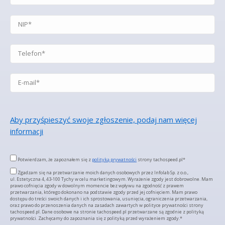
Aby przyśpieszyć swoje zgłoszenie, podaj nam więcej
informacji
Potwierdzam, że zapoznałem się z
polityką prywatności
strony tachospeed.pl*
Zgadzam się na przetwarzanie moich danych osobowych przez Infolab Sp. z o.o.,
ul. Estetyczna 4, 43-100 Tychy w celu marketingowym. Wyrażenie zgody jest dobrowolne. Mam
prawo cofnięcia zgody w dowolnym momencie bez wpływu na zgodność z prawem
przetwarzania, którego dokonano na podstawie zgody przed jej cofnięciem. Mam prawo
dostępu do treści swoich danych i ich sprostowania, usunięcia, ograniczenia przetwarzania,
oraz prawo do przenoszenia danych na zasadach zawartych w polityce prywatności strony
tachospeed.pl. Dane osobowe na stronie tachospeed.pl przetwarzane są zgodnie z polityką
prywatności. Zachęcamy do zapoznania się z polityką przed wyrażeniem zgody.*