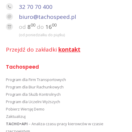
32 70 70 400
biuro@tachospeed.pl
00
00
od
8
do
16
(od poniedziałku do piątku)
Przejdź do zakładki
kontakt
Tachospeed
Program dla Firm Transportowych
Program dla Biur Rachunkowych
Program dla Służb Kontrolnych
Program dla Uczelni Wyższych
Pobierz Wersję Demo
Zaktualizuj
TACHO•API
– Analiza czasu pracy kierowców w czasie
rzeczywistym