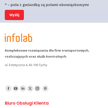
* – pola z gwiazdką są polami obowiązkowymi
Kompleksowe rozwiązania dla firm transportowych,
rozliczających oraz służb kontrolnych.
ul. Estetyczna 4, 43-100 Tychy
Find us on:
Facebook
YouTube
Linked
Twitter
Instagram
Pinterest
In
Biuro Obsługi Klienta