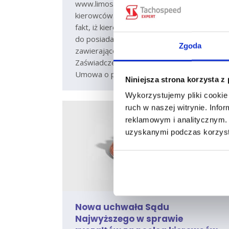
www.limosa.be możliwa jest rejestracja
kierowców. Należy mieć na uwadze również
fakt, iż kierowca jest zobowiązany
do posiadania w pojeździe teczki
Zgoda
zawierającej takie dokumenty jak:
Zaświadczenie A1, Certyfikat LIMOSA,
Umowa o pracę, Odcinek wypłaty.
Niniejsza strona korzysta z
Wykorzystujemy pliki cookie 
ruch w naszej witrynie. Inf
reklamowym i analitycznym. 
uzyskanymi podczas korzysta
Nowa uchwała Sądu
Najwyższego w sprawie