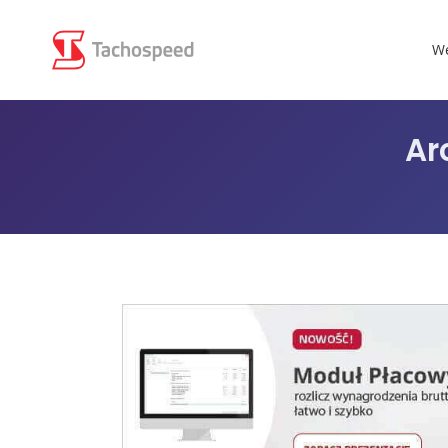
We
Ar