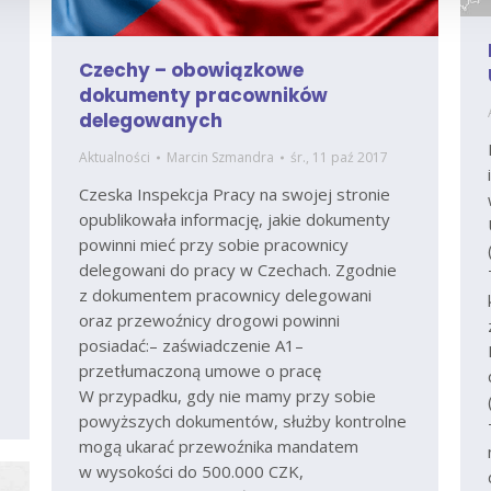
Czechy – obowiązkowe
dokumenty pracowników
delegowanych
Aktualności
Marcin Szmandra
śr., 11 paź 2017
Czeska Inspekcja Pracy na swojej stronie
opublikowała informację, jakie dokumenty
powinni mieć przy sobie pracownicy
delegowani do pracy w Czechach. Zgodnie
z dokumentem pracownicy delegowani
oraz przewoźnicy drogowi powinni
posiadać:– zaświadczenie A1–
przetłumaczoną umowe o pracę
W przypadku, gdy nie mamy przy sobie
powyższych dokumentów, służby kontrolne
mogą ukarać przewoźnika mandatem
w wysokości do 500.000 CZK,