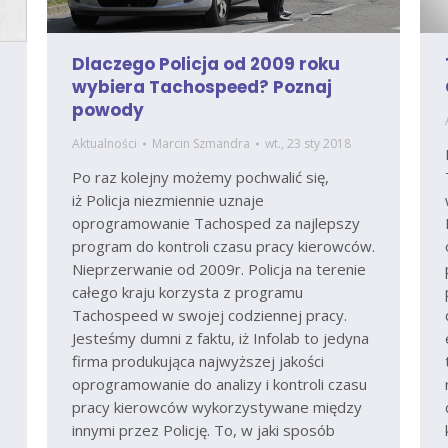
Dlaczego Policja od 2009 roku
wybiera Tachospeed? Poznaj
powody
Aktualności
Marcin Szmandra
wt., 23 sty 2018
Po raz kolejny możemy pochwalić się,
iż Policja niezmiennie uznaje
oprogramowanie Tachosped za najlepszy
program do kontroli czasu pracy kierowców.
Nieprzerwanie od 2009r. Policja na terenie
całego kraju korzysta z programu
Tachospeed w swojej codziennej pracy.
Jesteśmy dumni z faktu, iż Infolab to jedyna
firma produkująca najwyższej jakości
oprogramowanie do analizy i kontroli czasu
pracy kierowców wykorzystywane między
innymi przez Policję. To, w jaki sposób