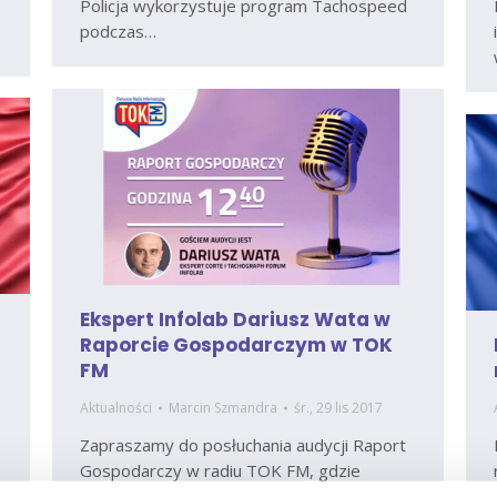
Policja wykorzystuje program Tachospeed
podczas…
Ekspert Infolab Dariusz Wata w
Raporcie Gospodarczym w TOK
FM
Aktualności
Marcin Szmandra
śr., 29 lis 2017
Zapraszamy do posłuchania audycji Raport
Gospodarczy w radiu TOK FM, gdzie
gościem red. Aleksandry Dziadykiewicz był