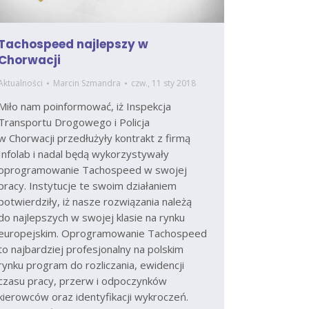
Tachospeed najlepszy w
Chorwacji
Aktualności
Marcin Szmandra
czw., 11 sty 2018
Miło nam poinformować, iż Inspekcja
Transportu Drogowego i Policja
w Chorwacji przedłużyły kontrakt z firmą
Infolab i nadal będą wykorzystywały
oprogramowanie Tachospeed w swojej
pracy. Instytucje te swoim działaniem
potwierdziły, iż nasze rozwiązania należą
do najlepszych w swojej klasie na rynku
europejskim. Oprogramowanie Tachospeed
to najbardziej profesjonalny na polskim
rynku program do rozliczania, ewidencji
czasu pracy, przerw i odpoczynków
kierowców oraz identyfikacji wykroczeń.