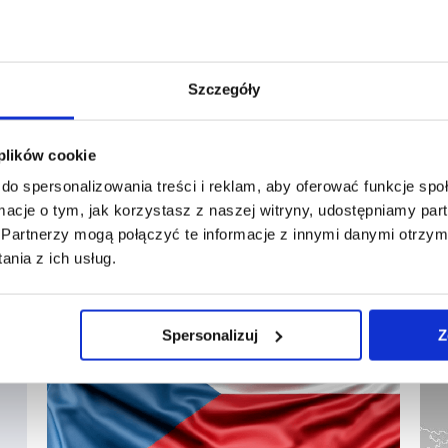
Dariusz Wata, pomysłodawca programu
Tachospeed oraz ekspert CORTE
i Tachograph Forum. W audycji nasz ekspert
Szczegóły
odniósł się do trwających w Parlamencie
Europejskim prac dot. Pakietu Mobilności
oraz przedstawił słuchaczom swoje
 plików cookie
stanowisko, jakie wygłosił 23 listopada
w Brukseli podczas debaty „Praktyczne
do spersonalizowania treści i reklam, aby oferować funkcje sp
aspekty zaproponowanego Pakietu
ormacje o tym, jak korzystasz z naszej witryny, udostępniamy p
Mobilności z perspektywy przedsiębiorstw”.
Partnerzy mogą połączyć te informacje z innymi danymi otrzym
Podczas…
nia z ich usług.
Spersonalizuj
Z