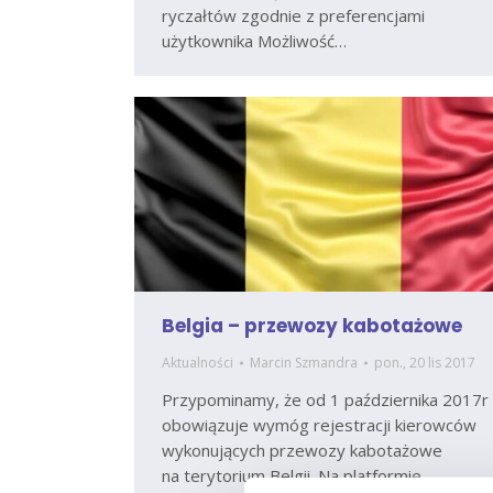
ryczałtów zgodnie z preferencjami
użytkownika Możliwość…
Belgia – przewozy kabotażowe
Aktualności
Marcin Szmandra
pon., 20 lis 2017
Przypominamy, że od 1 października 2017r
obowiązuje wymóg rejestracji kierowców
wykonujących przewozy kabotażowe
na terytorium Belgii. Na platformie