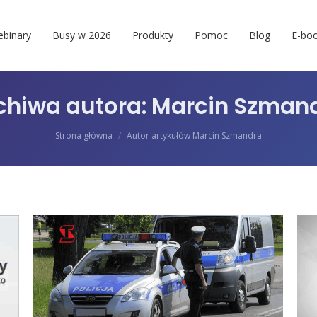
binary
Busy w 2026
Produkty
Pomoc
Blog
E-boo
chiwa autora:
Marcin Szman
Jesteś tutaj:
Strona główna
Autor artykułów Marcin Szmandra