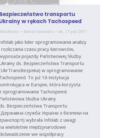
Bezpieczeństwo transportu
Ukrainy w rękach Tachospeed
Aktualności
Marcin Szmandra
wt., 17 paź 2017
Infolab jako lider oprogramowania analizy
i rozliczania czasu pracy kierowców,
wyposaża pojazdy Państwowej Służby
Ukrainy ds. Bezpieczeństwa Transportu
(UkrTransBezpeka) w oprogramowanie
Tachospeed. To już 16 instytucja
kontrolująca w Europie, która korzysta
z oprogramowania Tachospeed.
Państwowa Służba Ukrainy
ds. Bezpieczeństwa Transportu
(Державна служба України з безпеки на
транспорті) wybrała Infolab z uwagi
na wieloletnie międzynarodowe
doświadczenie we współpracy