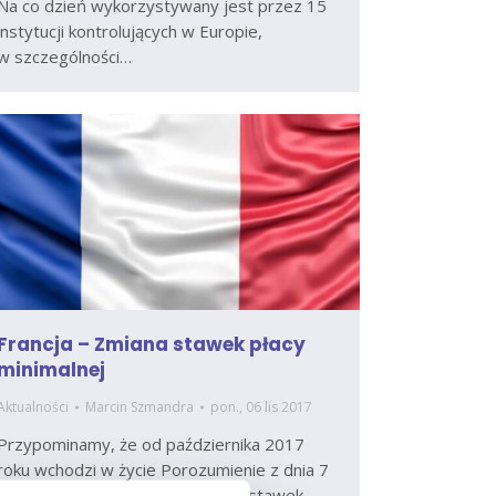
Na co dzień wykorzystywany jest przez 15
instytucji kontrolujących w Europie,
w szczególności…
Francja – Zmiana stawek płacy
minimalnej
Aktualności
Marcin Szmandra
pon., 06 lis 2017
Przypominamy, że od października 2017
roku wchodzi w życie Porozumienie z dnia 7
kwietnia 2017 dotyczące zmiany stawek