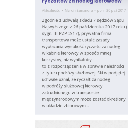
ryczałtów za nocleg kierowców
Aktualności
Marcin Szmandra
pon., 30 paź 2017
Zgodnie z uchwałą składu 7 sędziów Sądu
Najwyższego z 26 października 2017 roku (
sygn. III PZP 2/17), prywatna firma
transportowa może ustalić zasady
wypłacania wysokość ryczałtu za nocleg
w kabinie kierowcy w sposób mniej
korzystny, niż wynikałoby
to z rozporządzenia w sprawie należności
z tytułu podróży służbowej. SN w podjętej
uchwale uznał, że ryczałt za nocleg
w podróży służbowej kierowcy
zatrudnionego w transporcie
międzynarodowym może zostać określony
w układzie zbiorowym…