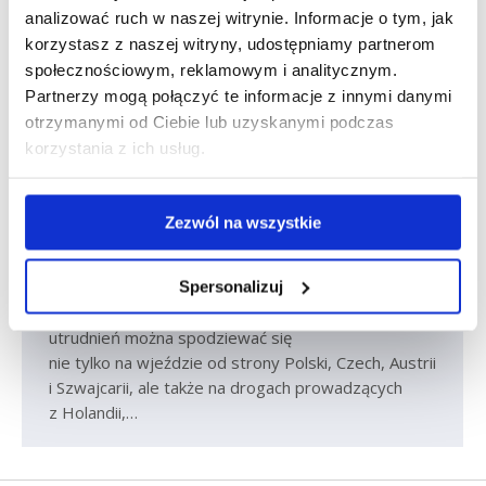
analizować ruch w naszej witrynie. Informacje o tym, jak
Ruszyły kontrole na niemieckich
korzystasz z naszej witryny, udostępniamy partnerom
granicach
społecznościowym, reklamowym i analitycznym.
Partnerzy mogą połączyć te informacje z innymi danymi
Aktualności
Marcin Szmandra
wt., 17 wrz 2024
otrzymanymi od Ciebie lub uzyskanymi podczas
16 września rozpoczęły się tymczasowe kontrole
korzystania z ich usług.
na wszystkich granicach lądowych naszych
zachodnich sąsiadów. Taka sytuacja ma potrwać
co najmniej pół roku. Oznacza to jedno –
Zezwól na wszystkie
na niemieckich przejściach granicznych będą spore
kolejki. Zgodnie z wcześniejszymi zapowiedziami,
nasi zachodni sąsiedzi wprowadzili wczoraj kontrole
Spersonalizuj
na granicach kolejnych krajów. Tym samym
utrudnień można spodziewać się
nie tylko na wjeździe od strony Polski, Czech, Austrii
i Szwajcarii, ale także na drogach prowadzących
z Holandii,…