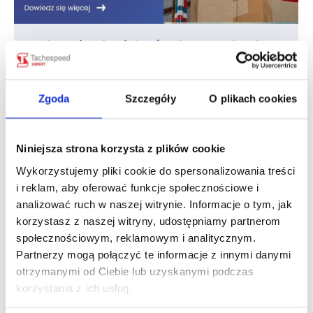
Zakazy jazdy ciężarówek w Czechach
Artykuły eksperckie
Patryk Stanisz
pon., 26 sie 2024
Z tego artykułu dowiesz się jak poruszać się
Zgoda
Szczegóły
O plikach cookies
po Czechach uwzględniając wszelkie zakazy ruchu
ciężarówek. Przekażemy informację kiedy i w jakich
godzinach obowiązują ograniczeni na drogach
Niniejsza strona korzysta z plików cookie
naszych południowych sąsiadów. Zapraszamy
Wykorzystujemy pliki cookie do spersonalizowania treści
do lektury! Kogo obowiązuje zakaz jazdy
i reklam, aby oferować funkcje społecznościowe i
w Czechach Zakazy jazdy dotyczą pojazdów
ciężarowych o dopuszczalnej masie całkowitej
analizować ruch w naszej witrynie. Informacje o tym, jak
(DMC) powyżej 7,5 t. oraz zespołów pojazdów
korzystasz z naszej witryny, udostępniamy partnerom
do 3,5 t. Szczególnie obejmują one pojazdy
społecznościowym, reklamowym i analitycznym.
przewożące towary na autostradach, drogach…
Partnerzy mogą połączyć te informacje z innymi danymi
otrzymanymi od Ciebie lub uzyskanymi podczas
korzystania z ich usług.