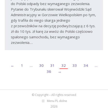
do Polski odpady bez wymaganego zezwolenia.
Pytanie do Trybunału skierował Wojewódzki Sąd
Administracyjny w Gorzowie Wielkopolskim po tym,
gdy trafiła do niego skarga jednego
z przewoźników na decyzję podwyższającą z 6 tys.
zł do 10 tys. zł karę za wwóz do Polski częściowo
spalonego samochodu, bez wymaganego
zezwolenia.…
←
1
…
30
31
32
33
34
…
36
→
© Copyright – All rights reserved
Menu PL dolne
2026