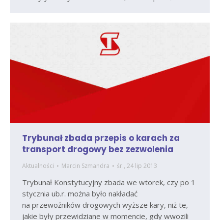
Trybunał zbada przepis o karach za
transport drogowy bez zezwolenia
Aktualności
Marcin Szmandra
śr., 24 lip 2013
Trybunał Konstytucyjny zbada we wtorek, czy po 1
stycznia ub.r. można było nakładać
na przewoźników drogowych wyższe kary, niż te,
jakie były przewidziane w momencie, gdy wwozili