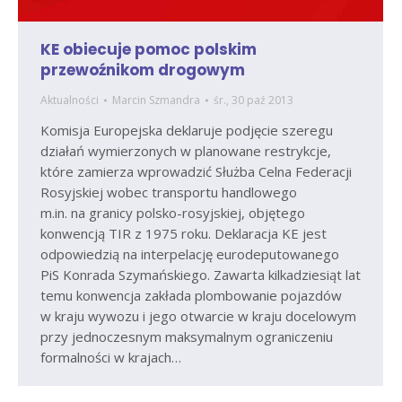
KE obiecuje pomoc polskim
przewoźnikom drogowym
Aktualności
Marcin Szmandra
śr., 30 paź 2013
Komisja Europejska deklaruje podjęcie szeregu
działań wymierzonych w planowane restrykcje,
które zamierza wprowadzić Służba Celna Federacji
Rosyjskiej wobec transportu handlowego
m.in. na granicy polsko-rosyjskiej, objętego
konwencją TIR z 1975 roku. Deklaracja KE jest
odpowiedzią na interpelację eurodeputowanego
PiS Konrada Szymańskiego. Zawarta kilkadziesiąt lat
temu konwencja zakłada plombowanie pojazdów
w kraju wywozu i jego otwarcie w kraju docelowym
przy jednoczesnym maksymalnym ograniczeniu
formalności w krajach…