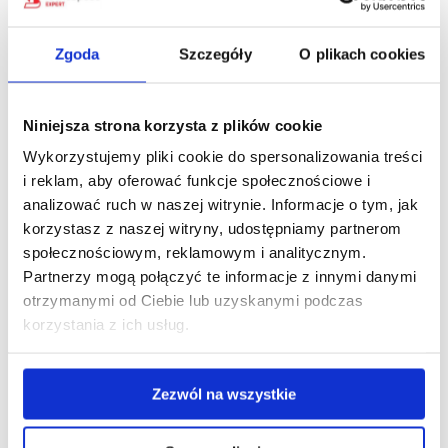
publicznych. Planowane zmiany to m.in. wykreślenie
przepisów, które ułatwiają wnoszenie opłaty
za przejazd. Nowelizacja wniesie zmiany
Zgoda
Szczegóły
O plikach cookies
w zasadach odpowiedzialności za przejazd płatną
drogą bez wniesienia e-myta. Odpowiedzialny
za naruszenie prawa będzie właściciel pojazdu
Niniejsza strona korzysta z plików cookie
a nie, jak do tej pory, kierowca. Ministerstwo chce
Wykorzystujemy pliki cookie do spersonalizowania treści
także zmniejszyć kary (z 3 tys. zł do 1,5 tys. za brak
i reklam, aby oferować funkcje społecznościowe i
wniesionej opłaty) oraz wprowadzić zasadę „jedna
analizować ruch w naszej witrynie. Informacje o tym, jak
doba – jedna kara”,…
korzystasz z naszej witryny, udostępniamy partnerom
społecznościowym, reklamowym i analitycznym.
Partnerzy mogą połączyć te informacje z innymi danymi
otrzymanymi od Ciebie lub uzyskanymi podczas
korzystania z ich usług.
Zezwól na wszystkie