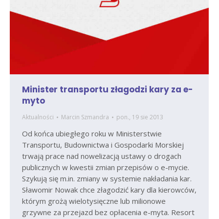
Minister transportu złagodzi kary za e-
myto
Aktualności
Marcin Szmandra
pon., 19 sie 2013
Od końca ubiegłego roku w Ministerstwie
Transportu, Budownictwa i Gospodarki Morskiej
trwają prace nad nowelizacją ustawy o drogach
publicznych w kwestii zmian przepisów o e-mycie.
Szykują się m.in. zmiany w systemie nakładania kar.
Sławomir Nowak chce złagodzić kary dla kierowców,
którym grożą wielotysięczne lub milionowe
grzywne za przejazd bez opłacenia e-myta. Resort