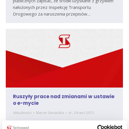
publicznych zapisać, że środki uzyskane z grzywien
nałożonych przez Inspekcję Transportu
Drogowego za naruszenia przepisów…
Ruszyły prace nad zmianami w ustawie
o e-mycie
Aktualności
Marcin Szmandra
śr., 04 wrz 2013
Rząd pracuje nad nowelizacją ustawy o drogach