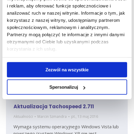
wynoszącą 9,67 euro (ok. 42 zł) na godzinę.
i reklam, aby oferować funkcje społecznościowe i
https://france.trade.gov.pl/pl/aktualnosci/195102,nowe-
analizować ruch w naszej witrynie. Informacje o tym, jak
przepisy-dla-zagranicznych-firm-transportowych-
korzystasz z naszej witryny, udostępniamy partnerom
czasowo-delegujacych-pracownikow-do-francji.html
społecznościowym, reklamowym i analitycznym.
Partnerzy mogą połączyć te informacje z innymi danymi
otrzymanymi od Ciebie lub uzyskanymi podczas
korzystania z ich usług.
Zezwól na wszystkie
Spersonalizuj
Aktualizacja Tachospeed 2.711
Aktualności
Marcin Szmandra
pt., 13 maj 2016
Wymaga systemu operacyjnego Windows Vista lub
nowszego (system Windows XP nie jest