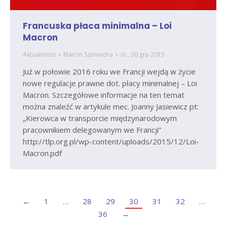
Francuska płaca minimalna – Loi
Macron
Aktualności
Marcin Szmandra
śr., 30 gru 2015
Już w połowie 2016 roku we Francji wejdą w życie
nowe regulacje prawne dot. płacy minimalnej – Loi
Macron. Szczegółowe informacje na ten temat
można znaleźć w artykule mec. Joanny Jasiewicz pt:
„Kierowca w transporcie międzynarodowym
pracownikiem delegowanym we Francji”
http://tlp.org.pl/wp-content/uploads/2015/12/Loi-
Macron.pdf
←
1
…
28
29
30
31
32
…
36
→