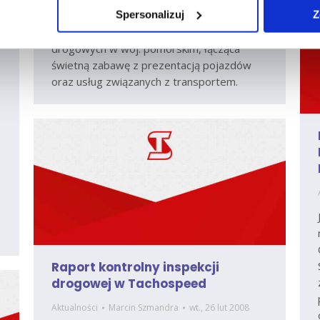
Spersonalizuj
Z
(PSPD). Jest to największa impreza
przeznaczona dla przewoźników
drogowych w woj. pomorskim, łącząca
świetną zabawę z prezentacją pojazdów
oraz usług związanych z transportem.
Raport kontrolny inspekcji
drogowej w Tachospeed
Aktualności
Marcin Szmandra
wt., 26 lut 2008