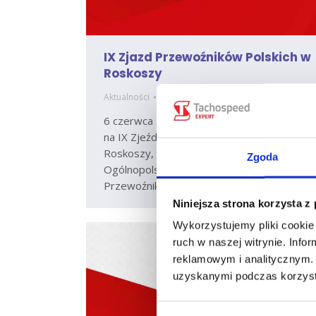
IX Zjazd Przewoźników Polskich w
Roskoszy
Aktualności
Marcin Szmandra
pon., 16 cze 2008
6 czerwca 2008 r. firma Infolab pojawiła się
na IX Zjeździe Przewoźników Polskich w
Roskoszy, zorganizowanym przez
Zgoda
Ogólnopolskie Stowarzyszenie
Przewoźników.
Niniejsza strona korzysta z
Wykorzystujemy pliki cookie 
ruch w naszej witrynie. Inf
reklamowym i analitycznym. 
uzyskanymi podczas korzysta