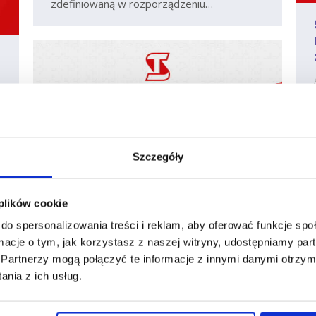
zdefiniowaną w rozporządzeniu…
Szczegóły
Festyn Transportowca oraz
Regionalne Targi Transportowe –
 plików cookie
Wybrzeże 2008
do spersonalizowania treści i reklam, aby oferować funkcje sp
ormacje o tym, jak korzystasz z naszej witryny, udostępniamy p
Aktualności
Marcin Szmandra
pon., 26 maj 2008
Partnerzy mogą połączyć te informacje z innymi danymi otrzym
Zapraszamy na Festyn Transportowca oraz
nia z ich usług.
Regionalne Targi Transportowe,
organizowane przez Pomorskie
Stowarzyszenie Przewoźników Drogowych