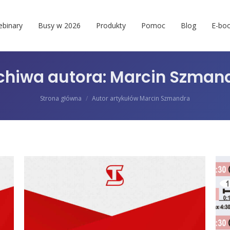
binary
Busy w 2026
Produkty
Pomoc
Blog
E-boo
chiwa autora:
Marcin Szman
Jesteś tutaj:
Strona główna
Autor artykułów Marcin Szmandra