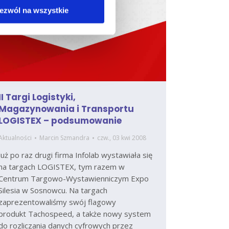
ezwól na wszystkie
II Targi Logistyki,
Magazynowania i Transportu
LOGISTEX – podsumowanie
Aktualności
Marcin Szmandra
czw., 03 kwi 2008
Już po raz drugi firma Infolab wystawiała się
na targach LOGISTEX, tym razem w
Centrum Targowo-Wystawienniczym Expo
Silesia w Sosnowcu. Na targach
zaprezentowaliśmy swój flagowy
produkt Tachospeed, a także nowy system
do rozliczania danych cyfrowych przez