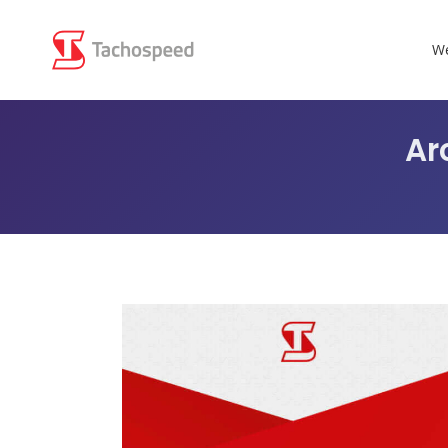
We
Ar