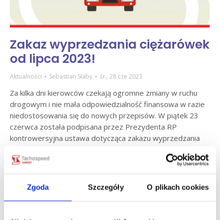
Zakaz wyprzedzania ciężarówek
od lipca 2023!
Aktualności
Sebastian Słaby
śr., 28 cze 2023
Za kilka dni kierowców czekają ogromne zmiany w ruchu
drogowym i nie mała odpowiedzialność finansowa w razie
niedostosowania się do nowych przepisów. W piątek 23
czerwca została podpisana przez Prezydenta RP
kontrowersyjna ustawa dotycząca zakazu wyprzedzania
dla ciężarówek.
Czytaj dalej
Zgoda
Szczegóły
O plikach cookies
cze
26