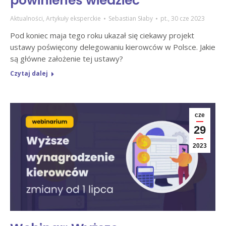
powinieneś wiedzieć
Aktualności
,
Artykuły eksperckie
Sebastian Słaby
pt., 30 cze 2023
Pod koniec maja tego roku ukazał się ciekawy projekt
ustawy poświęcony delegowaniu kierowców w Polsce. Jakie
są główne założenie tej ustawy?
Czytaj dalej
cze
29
2023