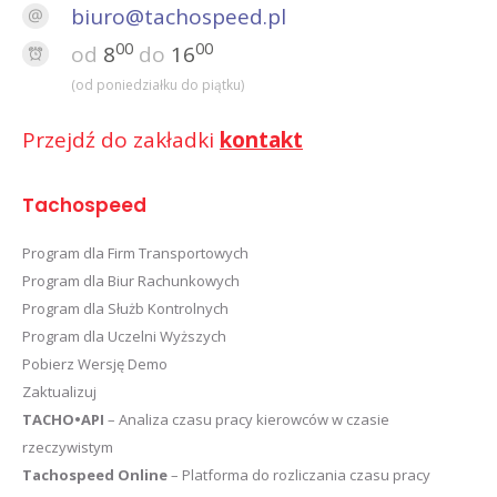
biuro@tachospeed.pl
00
00
od
8
do
16
(od poniedziałku do piątku)
Przejdź do zakładki
kontakt
Tachospeed
Program dla Firm Transportowych
Program dla Biur Rachunkowych
Program dla Służb Kontrolnych
Program dla Uczelni Wyższych
Pobierz Wersję Demo
Zaktualizuj
TACHO•API
– Analiza czasu pracy kierowców w czasie
rzeczywistym
Tachospeed Online
– Platforma do rozliczania czasu pracy