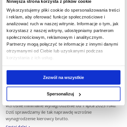
Niniejsza strona korzysta z plików cookie
2023
Wykorzystujemy pliki cookie do spersonalizowania treści
i reklam, aby oferować funkcje społecznościowe i
analizować ruch w naszej witrynie. Informacje o tym, jak
korzystasz z naszej witryny, udostępniamy partnerom
społecznościowym, reklamowym i analitycznym.
Partnerzy mogą połączyć te informacje z innymi danymi
otrzymanymi od Ciebie lub uzyskanymi podczas
Wyższe minimalne
korzystania z ich usług.
wynagrodzenie kierowcy od 1
lipca – sprawdź o ile wzrośnie w
rzeczywistości
Zezwól na wszystkie
Aktualności
Sebastian Słaby
pon., 26 cze 2023
Spersonalizuj
W zeszłym tygodniu opisywaliśmy dla Państwa o ile
wzrośnie minimalne wynagrodzenie od 1 lipca 2023 roku.
Dziś sprawdzamy ile tak naprawdę wzrośnie
wynagrodzenie kierowcy brutto.
Czytaj dalej