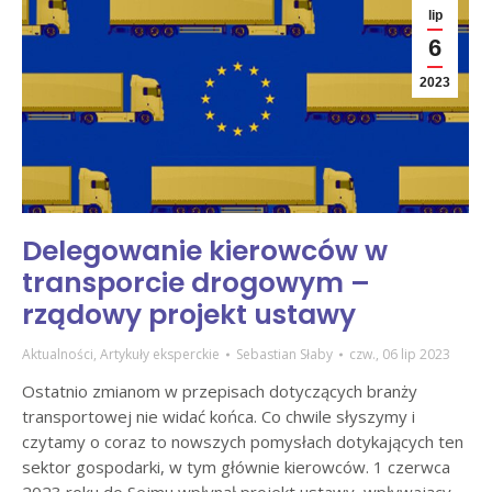
lip
6
2023
Delegowanie kierowców w
transporcie drogowym –
rządowy projekt ustawy
Aktualności
,
Artykuły eksperckie
Sebastian Słaby
czw., 06 lip 2023
Ostatnio zmianom w przepisach dotyczących branży
transportowej nie widać końca. Co chwile słyszymy i
czytamy o coraz to nowszych pomysłach dotykających ten
sektor gospodarki, w tym głównie kierowców. 1 czerwca