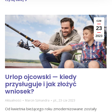
cze
23
2023
Urlop ojcowski — kiedy
przysługuje i jak złożyć
wniosek?
Aktualności
Marcin Szmandra
pt., 23 cze 2023
Od kwietnia bieżącego roku zmodernizowane zostały