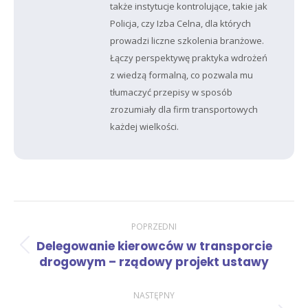
także instytucje kontrolujące, takie jak
Policja, czy Izba Celna, dla których
prowadzi liczne szkolenia branżowe.
Łączy perspektywę praktyka wdrożeń
z wiedzą formalną, co pozwala mu
tłumaczyć przepisy w sposób
zrozumiały dla firm transportowych
każdej wielkości.
Nawigacja
POPRZEDNI
Delegowanie kierowców w transporcie
Poprzedni
wpisów
drogowym – rządowy projekt ustawy
wpis:
NASTĘPNY