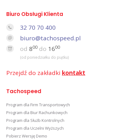
In
Biuro Obsługi Klienta
32 70 70 400
biuro@tachospeed.pl
00
00
od
8
do
16
(od poniedziałku do piątku)
Przejdź do zakładki
kontakt
Tachospeed
Program dla Firm Transportowych
Program dla Biur Rachunkowych
Program dla Służb Kontrolnych
Program dla Uczelni Wyższych
Pobierz Wersję Demo