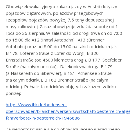
Obowiązek wakacyjnego zakazu jazdy w Austrii dotyczy
pojazdów ciężarowych, pojazdów przegubowych
i zespołów pojazdów powyżej 7,5 tony dopuszczalnej
masy całkowitej. Zakaz obowiązuje w każdą sobotę od 1
lipca do 26 sierpnia. W zależności od drogi trwa on od 7:00
do 15:00 dla A12 (Inntal Autobahn) i A13 (Brenner
Autobahn) oraz od 8:00 do 15:00 na takich odcinkach jak:
B 178 Loferer Straße z Lofer do Wörgl, B 320
Ennstalstraße (od 4500 kilometra drogi), B 177 Seefelder
Straße (na całym odcinku), Dalekobieżna droga B 179
(z Nassereith do Biberwier), B 181 Achensee Straße
(na całym odcinku), B 182 Brenner Straße (na całym
odcinku). Pełna lista odcinków objętych zakazem w linku
poniżej:
https://www.ihk.de/bodensee-
oberschwaben/branchen/verkehrswirtschaft/oesterreich/allg
fahrverbote-in-oesterreich-1946886
Za niedostosowanie się do obowiązującego wakacyjnego