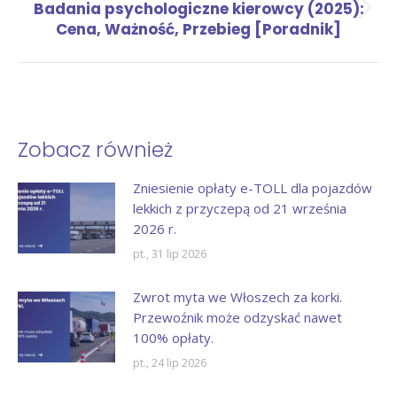
Badania psychologiczne kierowcy (2025):
Następny
Cena, Ważność, Przebieg [Poradnik]
wpis:
Zobacz również
Zniesienie opłaty e-TOLL dla pojazdów
lekkich z przyczepą od 21 września
2026 r.
pt., 31 lip 2026
Zwrot myta we Włoszech za korki.
Przewoźnik może odzyskać nawet
100% opłaty.
pt., 24 lip 2026