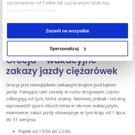
otrzymanymi od Ciebie lub uzyskanymi podczas
https://trafficban.com/country.hungary.moreinfo.212.pl.html
korzystania z ich usług.
Mandat za poruszanie się po drogach objętych zakazem
jazdy wynosi około 500 euro, więc tyle co w Austrii. Daje
Zezwól na wszystkie
nam to ponownie do zapłaty mandat w wysokości 2250 zł
kary (przy kursie 4,50 zł).
Spersonalizuj
Grecja – wakacyjne
zakazy jazdy ciężarówek
Grecja jest niewątpliwie ciekawym krajem pod kątem
jazdy. Panujące tam zasady w ruchu drogowym często
odbiegają od tych, które znamy. Niemniej jednak i ten kraj
wprowadził spore obostrzenia w okresie wakacyjnym,
mianowicie zakaz jazdy obowiązuje w tym kraju od 1 lipca
do 31 sierpnia.
Piątek od 15:00 do 22:00,