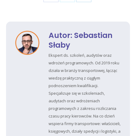
Share
Share
Share
on
on
on
Facebook
X
LinkedIn
Autor:
Sebastian
Słaby
Ekspert ds. szkoleń, audytów oraz
wdrożeń programowych. Od 2019 roku
działa w branży transportowej, łącząc
wiedzę praktyczną z ciągłym
podnoszeniem kwalifikacji.
Specjalizuje się w szkoleniach,
audytach oraz wdrożeniach
programowych z zakresu rozliczania
czasu pracy kierowców. Na co dzień
wspiera firmy transportowe: właścicieli,
księgowych, działy spedycji i logistyki, a