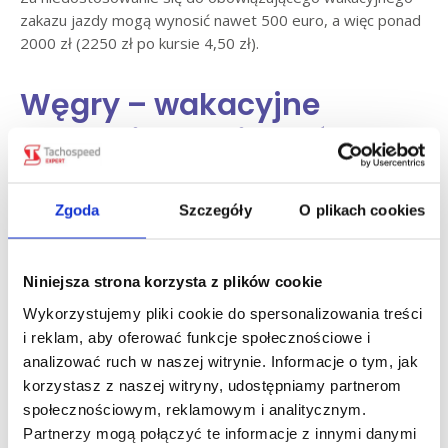
zakazu jazdy mogą wynosić nawet 500 euro, a więc ponad
2000 zł (2250 zł po kursie 4,50 zł).
Węgry – wakacyjne
zakazy jazdy ciężarówek
Wakacyjny zakaz jazdy w Węgrzech dotyczy kierowców
pojazdów ciężarowych i zespołów pojazdów
Zgoda
Szczegóły
O plikach cookies
o dopuszczalnej masie całkowitej przekraczającej 7,5 tony.
Zakaz obowiązuje od 1 lipca do 31 sierpnia.
Niniejsza strona korzysta z plików cookie
Sobota od 15:00 do 0:00,
Wykorzystujemy pliki cookie do spersonalizowania treści
Niedziela od 0:00 do 22:00.
i reklam, aby oferować funkcje społecznościowe i
analizować ruch w naszej witrynie. Informacje o tym, jak
Zatem zakaz w tym kraju po rozpoczęciu się w sobotę
korzystasz z naszej witryny, udostępniamy partnerom
o godzinie 15:00 obowiązuje przez kolejne 31 godzin. Brak
społecznościowym, reklamowym i analitycznym.
możliwości wakacyjnej jazdy dotyczy ponad 20 odcinków
Partnerzy mogą połączyć te informacje z innymi danymi
dróg. Pełna lista dróg objętych zakazem w linku poniżej: