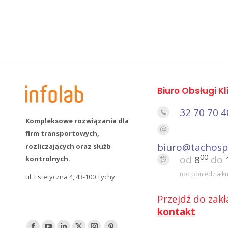
Biuro Obsługi Kl
32 70 70 4
Kompleksowe rozwiązania dla
firm transportowych,
biuro@tachosp
rozliczających oraz służb
00
od
8
do
kontrolnych.
(od poniedziałku
ul. Estetyczna 4, 43-100 Tychy
Przejdź do zakł
kontakt
Find us on: