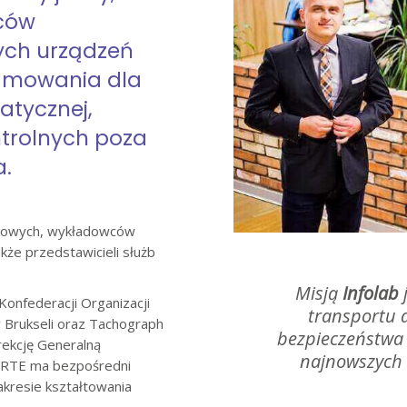
wców
ych urządzeń
amowania dla
atycznej,
ntrolnych poza
.
unkowych, wykładowców
kże przedstawicieli służb
Misją
Infolab
Konfederacji Organizacji
transportu 
 Brukseli oraz Tachograph
bezpieczeństwa
ekcję Generalną
najnowszych 
CORTE ma bezpośredni
kresie kształtowania