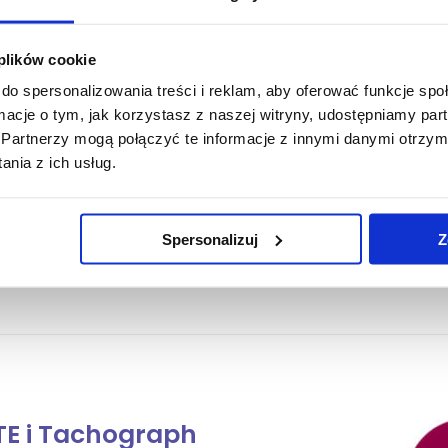
iej.
 plików cookie
do spersonalizowania treści i reklam, aby oferować funkcje sp
ormacje o tym, jak korzystasz z naszej witryny, udostępniamy p
Partnerzy mogą połączyć te informacje z innymi danymi otrzym
ndardy swoich działań zwłaszcza w zakresie obsługi
nia z ich usług.
nych usług. Dowodem tego jest posiadany Certyfikat ISO
rządzania Jakością.
Spersonalizuj
Z
E i Tachograph