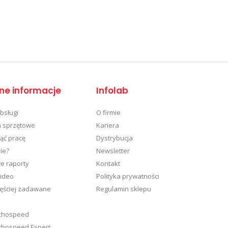
ne informacje
Infolab
obsługi
O firmie
 sprzętowe
Kariera
ąć pracę
Dystrybucja
ie?
Newsletter
e raporty
Kontakt
wideo
Polityka prywatności
zęściej zadawane
Regulamin sklepu
achospeed
achospeed Expert