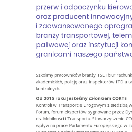
przerw i odpoczynku kiero
oraz producent innowacyjn
i zaawansowanego oprogr
branży transportowej, telem
paliwowej oraz instytucji ko
granicami naszego państwa
Szkolimy pracowników branży TSL i biur rach
akademickich, policję oraz Inspektorów ITD a ta
kontrolnych.
Od 2015 roku Jesteśmy członkiem CORTE
– 
Kontroli w Transporcie Drogowym z siedzibą w
Forum, forum ekspertów sygnowane przez Dyr
ds. Mobilności i Transportu. Stowarzyszenie 
wpływ na prace Parlamentu Europejskiego w za
i wspierania polityki transportowej w Europie.