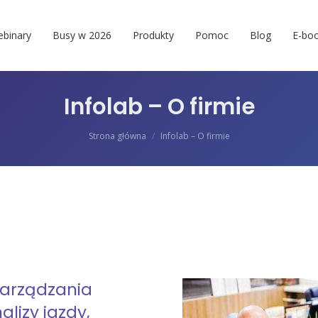
binary
Busy w 2026
Produkty
Pomoc
Blog
E-boo
Infolab – O firmie
Jesteś tutaj:
Strona główna
Infolab – O firmie
 zarządzania
alizy jazdy,