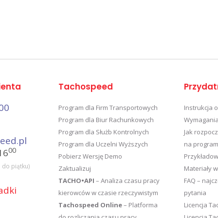
ienta
Tachospeed
Przydat
00
Program dla Firm Transportowych
Instrukcja 
Program dla Biur Rachunkowych
Wymagania
Program dla Służb Kontrolnych
Jak rozpocz
eed.pl
Program dla Uczelni Wyższych
na program
00
16
Pobierz Wersję Demo
Przykładow
 do piątku)
Zaktualizuj
Materiały 
TACHO•API
– Analiza czasu pracy
FAQ – najc
adki
kierowców w czasie rzeczywistym
pytania
Tachospeed Online
– Platforma
Licencja T
do rozliczania czasu pracy
Licencja T