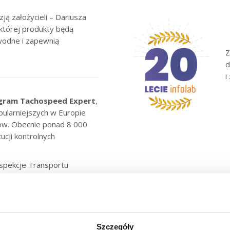
ją założycieli – Dariusza
której produkty będą
wodne i zapewnią
Z
d
i
gram Tachospeed Expert
,
opularniejszych w Europie
ów. Obecnie ponad 8 000
ucji kontrolnych
Inspekcje Transportu
i Skarbowej czy Straż
y rozwój marki na rynkach
program Tachospeed Expert
Szczegóły
owskie, które