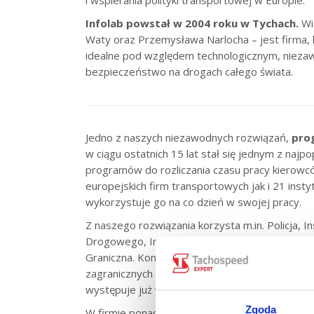
Infolab powstał w 2004 roku w Tychach.
Wiz
Waty oraz Przemysława Narlocha – jest firma, 
idealne pod względem technologicznym, nieza
bezpieczeństwo na drogach całego świata.
Jedno z naszych niezawodnych rozwiązań,
pro
w ciągu ostatnich 15 lat stał się jednym z najp
programów do rozliczania czasu pracy kierowc
europejskich firm transportowych jak i 21 instyt
wykorzystuje go na co dzień w swojej pracy.
Z naszego rozwiązania korzysta m.in. Policja, 
Drogowego, Inspekcje Pracy, Izby Administracj
Graniczna. Konsekwentne działania i dynamiczn
zagranicznych sprawiły, że na chwilę obecną 
występuje już w 29 wersjach językowych.
Zgoda
W firmie ponadto organizowane są Staże Uczni