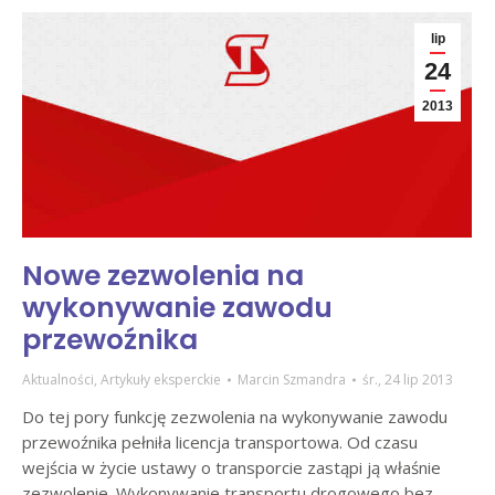
lip
24
2013
Nowe zezwolenia na
wykonywanie zawodu
przewoźnika
Aktualności
,
Artykuły eksperckie
Marcin Szmandra
śr., 24 lip 2013
Do tej pory funkcję zezwolenia na wykonywanie zawodu
przewoźnika pełniła licencja transportowa. Od czasu
wejścia w życie ustawy o transporcie zastąpi ją właśnie
zezwolenie. Wykonywanie transportu drogowego bez