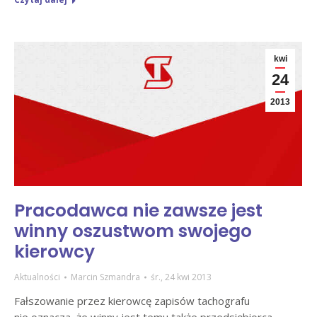
kwi
24
2013
Pracodawca nie zawsze jest
winny oszustwom swojego
kierowcy
Aktualności
Marcin Szmandra
śr., 24 kwi 2013
Fałszowanie przez kierowcę zapisów tachografu