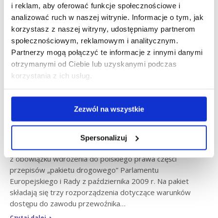
i reklam, aby oferować funkcje społecznościowe i
analizować ruch w naszej witrynie. Informacje o tym, jak
Prezydent podpisał nowelizację
korzystasz z naszej witryny, udostępniamy partnerom
ustawy o transporcie
społecznościowym, reklamowym i analitycznym.
Partnerzy mogą połączyć te informacje z innymi danymi
drogowym
otrzymanymi od Ciebie lub uzyskanymi podczas
korzystania z ich usług.
Aktualności
Marcin Szmandra
czw., 25 kwi 2013
Prezydent Bronisław Komorowski podpisał w środę
nowelę ustawy o transporcie drogowym. Przepisy
Zezwól na wszystkie
wdrążają do polskiego prawa regulacje unijne, zgodnie
z którymi czas pracy przedsiębiorców kierowców
nie będzie mógł przekroczyć 48 godzin tygodniowo.
Spersonalizuj
Nowelizacja ustawy o transporcie drogowym wynikała
z obowiązku wdrożenia do polskiego prawa części
przepisów „pakietu drogowego” Parlamentu
Europejskiego i Rady z października 2009 r. Na pakiet
składają się trzy rozporządzenia dotyczące warunków
dostępu do zawodu przewoźnika…
Czytaj dalej