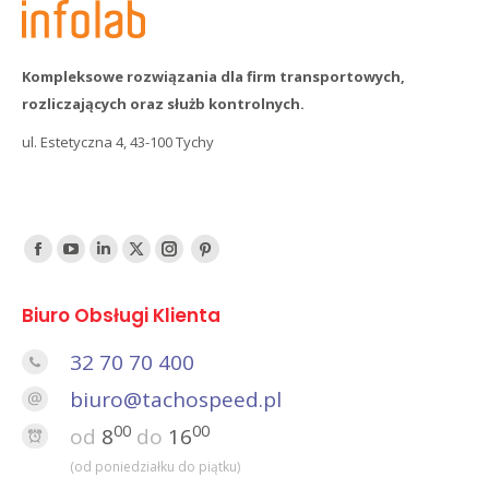
Kompleksowe rozwiązania dla firm transportowych,
rozliczających oraz służb kontrolnych.
ul. Estetyczna 4, 43-100 Tychy
Find us on:
Facebook
YouTube
Linked
Twitter
Instagram
Pinterest
In
Biuro Obsługi Klienta
32 70 70 400
biuro@tachospeed.pl
00
00
od
8
do
16
(od poniedziałku do piątku)