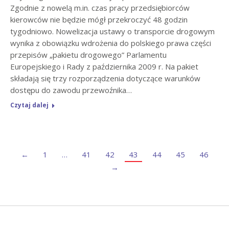
Zgodnie z nowelą m.in. czas pracy przedsiębiorców
kierowców nie będzie mógł przekroczyć 48 godzin
tygodniowo. Nowelizacja ustawy o transporcie drogowym
wynika z obowiązku wdrożenia do polskiego prawa części
przepisów „pakietu drogowego” Parlamentu
Europejskiego i Rady z października 2009 r. Na pakiet
składają się trzy rozporządzenia dotyczące warunków
dostępu do zawodu przewoźnika…
Czytaj dalej
←
1
…
41
42
43
44
45
46
→