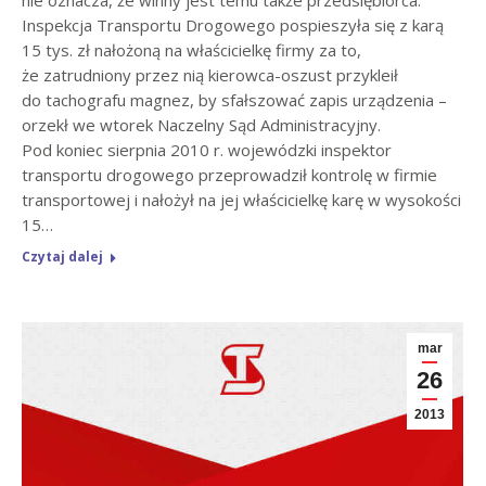
nie oznacza, że winny jest temu także przedsiębiorca.
Inspekcja Transportu Drogowego pospieszyła się z karą
15 tys. zł nałożoną na właścicielkę firmy za to,
że zatrudniony przez nią kierowca-oszust przykleił
do tachografu magnez, by sfałszować zapis urządzenia –
orzekł we wtorek Naczelny Sąd Administracyjny.
Pod koniec sierpnia 2010 r. wojewódzki inspektor
transportu drogowego przeprowadził kontrolę w firmie
transportowej i nałożył na jej właścicielkę karę w wysokości
15…
Czytaj dalej
mar
26
2013