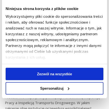
Niniejsza strona korzysta z plików cookie
mar
Wykorzystujemy pliki cookie do spersonalizowania treści
14
i reklam, aby oferować funkcje społecznościowe i
analizować ruch w naszej witrynie. Informacje o tym, jak
2019
korzystasz z naszej witryny, udostępniamy partnerom
społecznościowym, reklamowym i analitycznym.
Partnerzy mogą połączyć te informacje z innymi danymi
otrzymanymi od Ciebie lub uzyskanymi podczas
korzystania z ich usług.
Zacieśnienie współpracy
pomiędzy PIP i ITD
Zezwól na wszystkie
Aktualności
Marcin Szmandra
czw., 14 mar 2019
Spersonalizuj
Podpisy zostały złożone, więc rozpoczyna się nowy
rozdział we współpracy pomiędzy Państwową Inspekcją
Pracy a Inspekcją Transportu Drogowego. W jakim
zakresie obie instytucje przewidują współdziałanie?