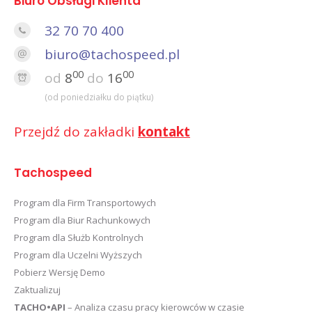
Biuro Obsługi Klienta
32 70 70 400
biuro@tachospeed.pl
00
00
od
8
do
16
(od poniedziałku do piątku)
Przejdź do zakładki
kontakt
Tachospeed
Program dla Firm Transportowych
Program dla Biur Rachunkowych
Program dla Służb Kontrolnych
Program dla Uczelni Wyższych
Pobierz Wersję Demo
Zaktualizuj
TACHO•API
– Analiza czasu pracy kierowców w czasie