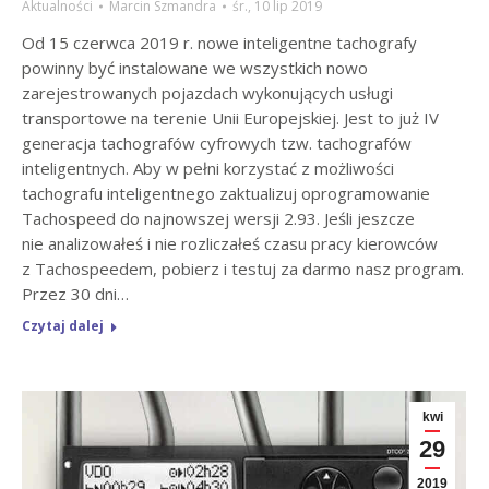
Aktualności
Marcin Szmandra
śr., 10 lip 2019
Od 15 czerwca 2019 r. nowe inteligentne tachografy
powinny być instalowane we wszystkich nowo
zarejestrowanych pojazdach wykonujących usługi
transportowe na terenie Unii Europejskiej. Jest to już IV
generacja tachografów cyfrowych tzw. tachografów
inteligentnych. Aby w pełni korzystać z możliwości
tachografu inteligentnego zaktualizuj oprogramowanie
Tachospeed do najnowszej wersji 2.93. Jeśli jeszcze
nie analizowałeś i nie rozliczałeś czasu pracy kierowców
z Tachospeedem, pobierz i testuj za darmo nasz program.
Przez 30 dni…
Czytaj dalej
kwi
29
2019