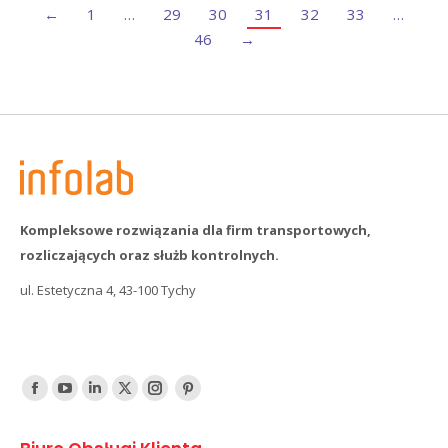
←
1
…
29
30
31
32
33
…
46
→
Kompleksowe rozwiązania dla firm transportowych,
rozliczających oraz służb kontrolnych.
ul. Estetyczna 4, 43-100 Tychy
Find us on:
Facebook
YouTube
Linked
Twitter
Instagram
Pinterest
In