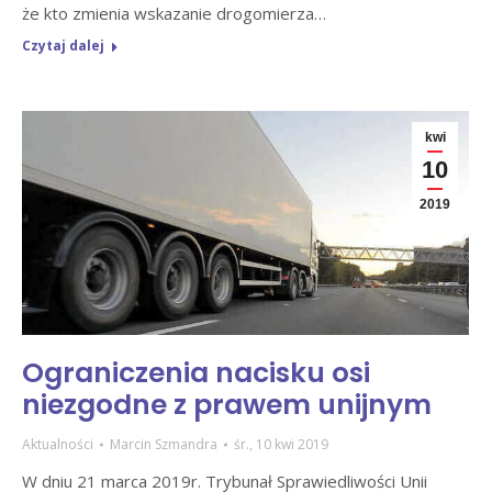
że kto zmienia wskazanie drogomierza…
Czytaj dalej
kwi
10
2019
Ograniczenia nacisku osi
niezgodne z prawem unijnym
Aktualności
Marcin Szmandra
śr., 10 kwi 2019
W dniu 21 marca 2019r. Trybunał Sprawiedliwości Unii