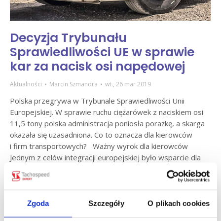
Decyzja Trybunału
Sprawiedliwości UE w sprawie
kar za nacisk osi napędowej
Aktualności
Marcin Szmandra
wt., 26 mar 2019
Polska przegrywa w Trybunale Sprawiedliwości Unii
Europejskiej. W sprawie ruchu ciężarówek z naciskiem osi
11,5 tony polska administracja poniosła porażkę, a skarga
okazała się uzasadniona. Co to oznacza dla kierowców
i firm transportowych? Ważny wyrok dla kierowców
Jednym z celów integracji europejskiej było wsparcie dla
ruchu transgranicznego. Dlatego do 2011 roku Polska była
zobowiązana otworzyć swoje drogi dla wszystkich
pojazdów o nacisku 11,5 tony…
Zgoda
Szczegóły
O plikach cookies
Czytaj dalej