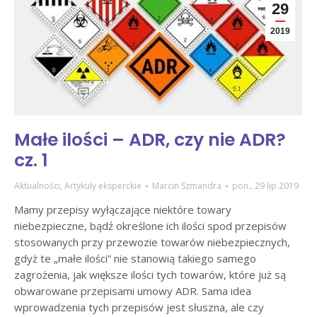
29
2019
Małe ilości – ADR, czy nie ADR?
cz. 1
Aktualności
,
Artykuły eksperckie
Marcin Szmandra
pon., 29 lip 2019
Mamy przepisy wyłączające niektóre towary
niebezpieczne, bądź określone ich ilości spod przepisów
stosowanych przy przewozie towarów niebezpiecznych,
gdyż te „małe ilości” nie stanowią takiego samego
zagrożenia, jak większe ilości tych towarów, które już są
obwarowane przepisami umowy ADR. Sama idea
wprowadzenia tych przepisów jest słuszna, ale czy