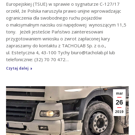
Europejskiej (TSUE) w sprawie o sygnaturze C-127/17
orzekł, że Polska naruszyła prawo unijne wprowadzając
ograniczenia dla swobodnego ruchu pojazdów
o maksymalnym nacisku osi napędowej wynoszącym 11,5
tony. Jeżeli jesteście Państwo zainteresowani
przygotowaniem wniosku o zwrot zapłaconej kary
zapraszamy do kontaktu z TACHOLAB Sp. z o.o.,
ul. Estetyczna 4, 43-100 Tychy biuro@tacholab.pl lub
telefonicznie: (32) 70 70 472…
Czytaj dalej
mar
26
2019