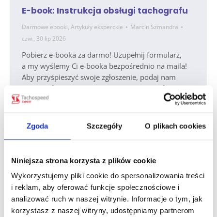
E-book: Instrukcja obsługi tachografu
Darmowe ebooki
,
Artykuły eksperckie
Marcin Szmandra
czw., 30 lip 2026
Pobierz e-booka za darmo! Uzupełnij formularz,
a my wyślemy Ci e-booka bezpośrednio na maila!
Aby przyśpieszyć swoje zgłoszenie, podaj nam
więcej informacji Czym zajmuje się Twoja firma?
Transport krajowyTransport
międzynarodowyTransport krajowy
i międzynarodowyRozliczanie czasu pracy
Zgoda
Szczegóły
O plikach cookies
kierowców / biuro rachunkoweInna działalność Ile
pojazdów liczy Twoja flota?do 5 pojazdówdo 20
pojazdówdo 100 pojazdów Czy jesteś już naszym
Niniejsza strona korzysta z plików cookie
klientem?TakNie Czy prowadzisz transport lekki
Wykorzystujemy pliki cookie do spersonalizowania treści
do 3,5 t.?TakNie Potwierdzam, że zapoznałem się
i reklam, aby oferować funkcje społecznościowe i
z polityką prywatności…
analizować ruch w naszej witrynie. Informacje o tym, jak
korzystasz z naszej witryny, udostępniamy partnerom