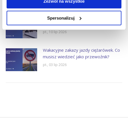
Zezwól na wszystkie
pt., 17 lip 2026
Kontrole umów cywilnoprawnych po 8
Spersonalizuj
lipca 2026. PIP zapowiada nową jakość.
pt., 10 lip 2026
Wakacyjne zakazy jazdy ciężarówek. Co
musisz wiedzieć jako przewoźnik?
pt., 03 lip 2026