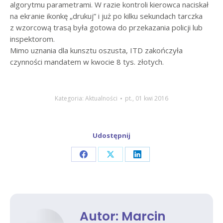
algorytmu parametrami. W razie kontroli kierowca naciskał
na ekranie ikonkę „drukuj” i już po kilku sekundach tarczka
z wzorcową trasą była gotowa do przekazania policji lub
inspektorom.
Mimo uznania dla kunsztu oszusta, ITD zakończyła
czynności mandatem w kwocie 8 tys. złotych.
Kategoria:
Aktualności
pt., 01 kwi 2016
Udostępnij
Share
Share
Share
on
on
on
Facebook
X
LinkedIn
Autor:
Marcin