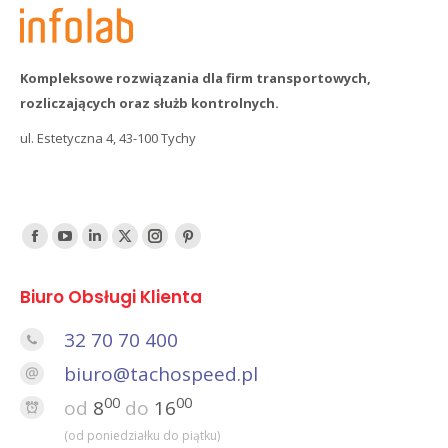
Kompleksowe rozwiązania dla firm transportowych,
rozliczających oraz służb kontrolnych.
ul. Estetyczna 4, 43-100 Tychy
Find us on:
Facebook
YouTube
Linked
Twitter
Instagram
Pinterest
In
Biuro Obsługi Klienta
32 70 70 400
biuro@tachospeed.pl
00
00
od
8
do
16
(od poniedziałku do piątku)