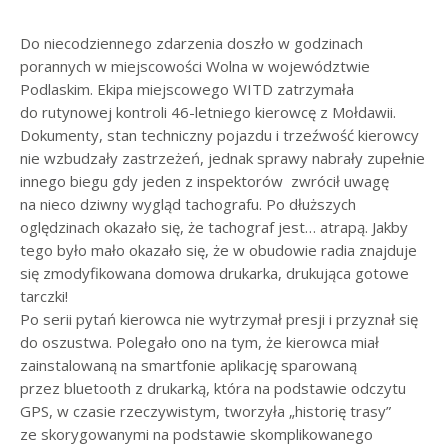
Do niecodziennego zdarzenia doszło w godzinach
porannych w miejscowości Wolna w województwie
Podlaskim. Ekipa miejscowego WITD zatrzymała
do rutynowej kontroli 46-letniego kierowcę z Mołdawii.
Dokumenty, stan techniczny pojazdu i trzeźwość kierowcy
nie wzbudzały zastrzeżeń, jednak sprawy nabrały zupełnie
innego biegu gdy jeden z inspektorów zwrócił uwagę
na nieco dziwny wygląd tachografu. Po dłuższych
oględzinach okazało się, że tachograf jest… atrapą. Jakby
tego było mało okazało się, że w obudowie radia znajduje
się zmodyfikowana domowa drukarka, drukująca gotowe
tarczki!
Po serii pytań kierowca nie wytrzymał presji i przyznał się
do oszustwa. Polegało ono na tym, że kierowca miał
zainstalowaną na smartfonie aplikację sparowaną
przez bluetooth z drukarką, która na podstawie odczytu
GPS, w czasie rzeczywistym, tworzyła „historię trasy”
ze skorygowanymi na podstawie skomplikowanego