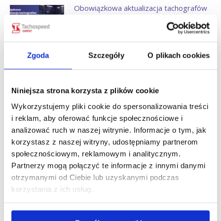
Obowiązkowa aktualizacja tachografów
nowej generacji. Które urządzenia
trzeba zaktualizować i kiedy?
pt., 07 sie 2026
Zgoda
Szczegóły
O plikach cookies
Zniesienie opłaty e-TOLL dla pojazdów
lekkich z przyczepą od 21 września
Niniejsza strona korzysta z plików cookie
2026 r.
pt., 31 lip 2026
Wykorzystujemy pliki cookie do spersonalizowania treści
i reklam, aby oferować funkcje społecznościowe i
Zwrot myta we Włoszech za korki.
analizować ruch w naszej witrynie. Informacje o tym, jak
Przewoźnik może odzyskać nawet
korzystasz z naszej witryny, udostępniamy partnerom
100% opłaty.
społecznościowym, reklamowym i analitycznym.
Partnerzy mogą połączyć te informacje z innymi danymi
pt., 24 lip 2026
otrzymanymi od Ciebie lub uzyskanymi podczas
korzystania z ich usług.
European Labour Authority (ELA)
wyjaśniła nowe obowiązki dla busów w
transporcie międzynarodowym.