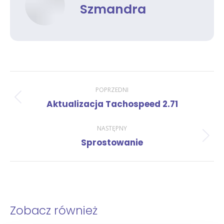
Szmandra
Nawigacja
POPRZEDNI
Poprzedni
Aktualizacja Tachospeed 2.71
wpisów
wpis:
NASTĘPNY
Następny
Sprostowanie
wpis:
Zobacz również