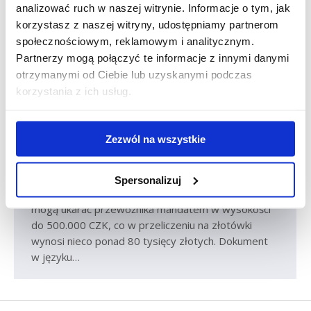
analizować ruch w naszej witrynie. Informacje o tym, jak
Czechy – obowiązkowe dokumenty
korzystasz z naszej witryny, udostępniamy partnerom
pracowników delegowanych
społecznościowym, reklamowym i analitycznym.
Partnerzy mogą połączyć te informacje z innymi danymi
Aktualności
Marcin Szmandra
śr., 11 paź 2017
otrzymanymi od Ciebie lub uzyskanymi podczas
Czeska Inspekcja Pracy na swojej stronie
korzystania z ich usług.
opublikowała informację, jakie dokumenty powinni
mieć przy sobie pracownicy delegowani do pracy
w Czechach. Zgodnie z dokumentem pracownicy
Zezwól na wszystkie
delegowani oraz przewoźnicy drogowi powinni
posiadać:– zaświadczenie A1– przetłumaczoną
umowe o pracę W przypadku, gdy nie mamy przy
Spersonalizuj
sobie powyższych dokumentów, służby kontrolne
mogą ukarać przewoźnika mandatem w wysokości
do 500.000 CZK, co w przeliczeniu na złotówki
wynosi nieco ponad 80 tysięcy złotych. Dokument
w języku…