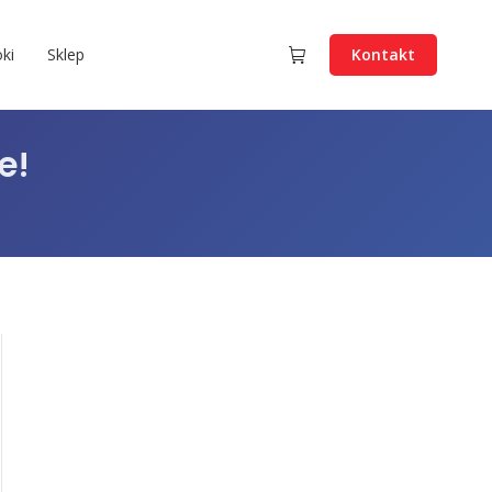
ki
Sklep
Kontakt
e!