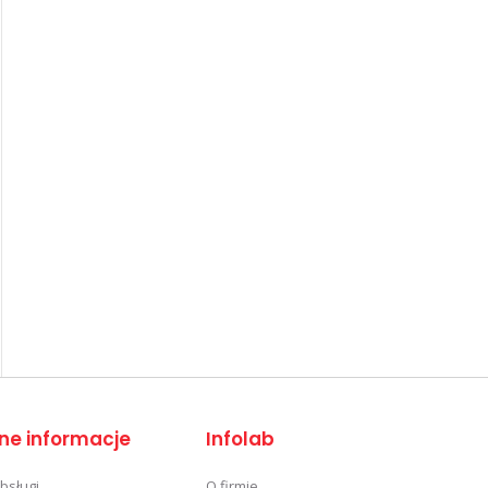
ne informacje
Infolab
obsługi
O firmie