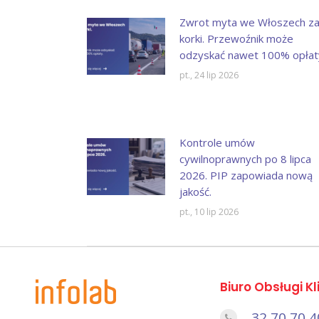
Zwrot myta we Włoszech z
korki. Przewoźnik może
odzyskać nawet 100% opłat
pt., 24 lip 2026
Kontrole umów
cywilnoprawnych po 8 lipca
2026. PIP zapowiada nową
jakość.
pt., 10 lip 2026
Biuro Obsługi Kl
32 70 70 4