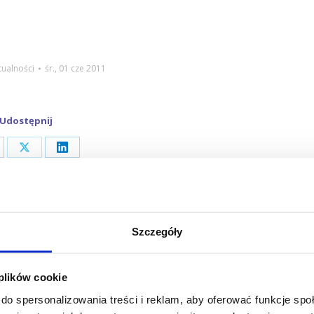
tualności
śr., 01 cze 2011
Udostępnij
are
Share
Share
on
on
cebook
X
LinkedIn
 Szmandra
Szczegóły
 plików cookie
do spersonalizowania treści i reklam, aby oferować funkcje sp