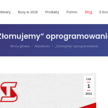
binary
Busy w 2026
Produkty
Pomoc
Blog
E-boo
Złomujemy” oprogramowani
Jesteś tutaj:
Strona główna
Aktualności
„Złomujemy” oprogramowanie!
cze
1
2011