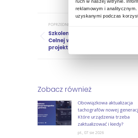
ruch w naszej witrynie. Inf
reklamowym i analitycznym. 
uzyskanymi podczas korzysta
Nawigacja
POPRZEDNI
Szkolenie pracowników Izby
wpisów
Poprzedni
Celnej w Toruniu w ramach
wpis:
projektu EEA Grants
Zobacz również
Obowiązkowa aktualizacja
tachografów nowej generacji
Które urządzenia trzeba
zaktualizować i kiedy?
pt., 07 sie 2026