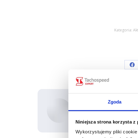
Kategoria:
Ak
Sh
on
Fa
Autor:
Marcin
Zgoda
Niniejsza strona korzysta z
Wykorzystujemy pliki cookie 