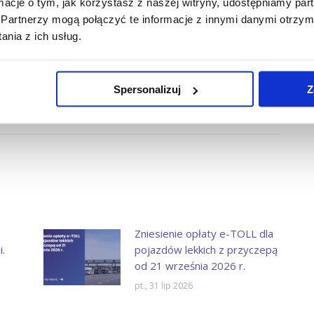
ormacje o tym, jak korzystasz z naszej witryny, udostępniamy p
Partnerzy mogą połączyć te informacje z innymi danymi otrzym
nia z ich usług.
NASTĘPNY
Ważna zmiana przepisów –
Następny
Spersonalizuj
Z
koniec „żółtych tarczek”
wpis:
Zniesienie opłaty e-TOLL dla
.
pojazdów lekkich z przyczepą
od 21 września 2026 r.
pt., 31 lip 2026