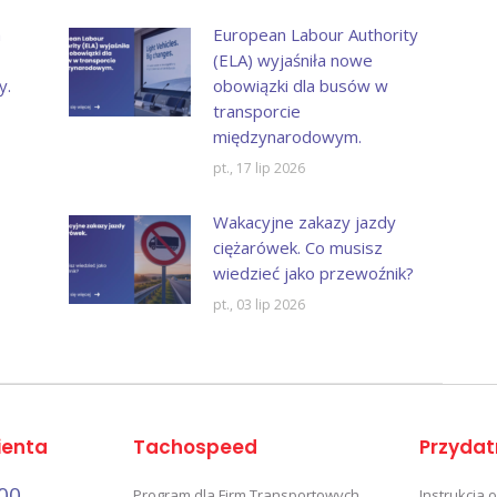
a
European Labour Authority
(ELA) wyjaśniła nowe
y.
obowiązki dla busów w
transporcie
międzynarodowym.
pt., 17 lip 2026
Wakacyjne zakazy jazdy
ciężarówek. Co musisz
wiedzieć jako przewoźnik?
pt., 03 lip 2026
ienta
Tachospeed
Przydat
00
Program dla Firm Transportowych
Instrukcja 