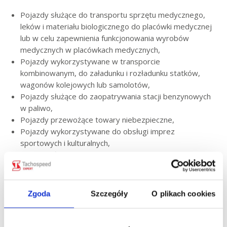
Pojazdy służące do transportu sprzętu medycznego,
leków i materiału biologicznego do placówki medycznej
lub w celu zapewnienia funkcjonowania wyrobów
medycznych w placówkach medycznych,
Pojazdy wykorzystywane w transporcie
kombinowanym, do załadunku i rozładunku statków,
wagonów kolejowych lub samolotów,
Pojazdy służące do zaopatrywania stacji benzynowych
w paliwo,
Pojazdy przewożące towary niebezpieczne,
Pojazdy wykorzystywane do obsługi imprez
sportowych i kulturalnych,
Pojazdy służące do transportu pomocy humanitarnej,
pojazdy służące do usuwania wypadków i ich skutków,
a także podczas klęsk żywiołowych,
Pojazdy wykorzystywane do niezbędnego sezonowego
Zgoda
Szczegóły
O plikach cookies
transportu rolniczego,
Pojazdy służące do przewozu żywności lub
do przewozu żywych zwierząt.