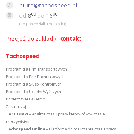
biuro@tachospeed.pl
00
00
od
8
do
16
(od poniedziałku do piątku)
Przejdź do zakładki
kontakt
Tachospeed
Program dla Firm Transportowych
Program dla Biur Rachunkowych
Program dla Służb Kontrolnych
Program dla Uczelni Wyższych
Pobierz Wersję Demo
Zaktualizuj
TACHO•API
– Analiza czasu pracy kierowców w czasie
rzeczywistym
Tachospeed Online
– Platforma do rozliczania czasu pracy