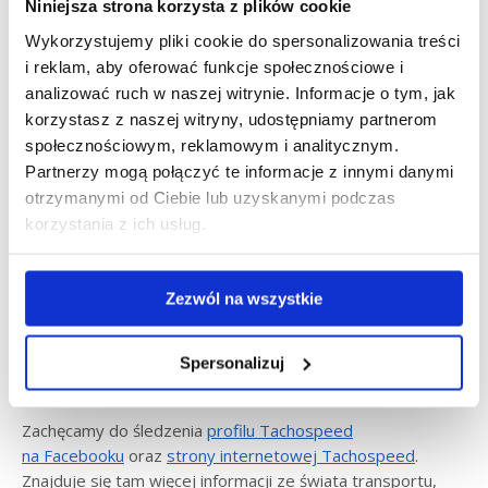
Niniejsza strona korzysta z plików cookie
Wykorzystujemy pliki cookie do spersonalizowania treści
Należy w tym miejscu zaznaczyć, że w przypadku kontroli,
i reklam, aby oferować funkcje społecznościowe i
kierowca musi udowodnić, że jest uprawniony do przejazdu
analizować ruch w naszej witrynie. Informacje o tym, jak
mimo zakazu.
korzystasz z naszej witryny, udostępniamy partnerom
Decyzja o wprowadzeniu zakazu ruchu ciężarówek spotkała
społecznościowym, reklamowym i analitycznym.
się z mieszanymi reakcjami. Przewoźnicy wyrażają obawy
Partnerzy mogą połączyć te informacje z innymi danymi
o opóźnienia i wzrost kosztów operacyjnych, podczas
otrzymanymi od Ciebie lub uzyskanymi podczas
gdy mieszkańcy oraz ekolodzy wspierają tę inicjatywę
korzystania z ich usług.
ze względu na korzyści dla środowiska i jakości życia.
W przyszłości można spodziewać się dalszego zaostrzania
Zezwól na wszystkie
przepisów oraz wprowadzania innowacyjnych rozwiązań,
takich jak promowanie transportu intermodalnego,
który pozwala na zmniejszenie ruchu ciężarowego poprzez
Spersonalizuj
większe wykorzystanie kolei i transportu wodnego.
Zachęcamy do śledzenia
profilu Tachospeed
na Facebooku
oraz
strony internetowej Tachospeed
.
Znajduje się tam więcej informacji ze świata transportu,