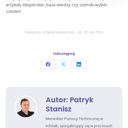
artykuły eksperckie, baza wiedzy czy szeroki wybór
szkoleń.
Kategoria:
Artykuły eksperckie
pt., 07 cze 2024
Udostępnij
Share
Share
Share
on
on
on
Facebook
X
LinkedIn
Autor:
Patryk
Stanisz
Menedżer Pomocy Technicznej w
Infolab, specjalizujący się w procesach