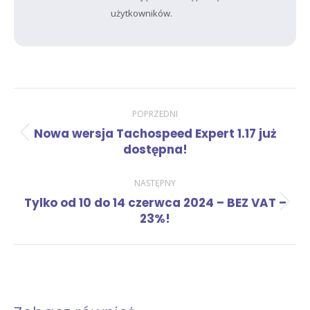
użytkowników.
Nawigacja
POPRZEDNI
Nowa wersja Tachospeed Expert 1.17 już
Poprzedni
wpisów
dostępna!
wpis:
NASTĘPNY
Tylko od 10 do 14 czerwca 2024 – BEZ VAT –
Następny
23%!
wpis: