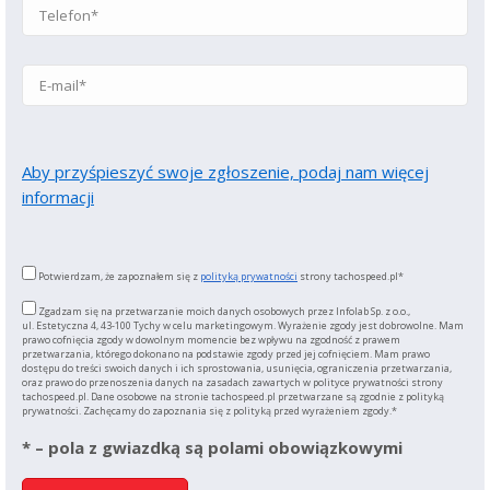
Aby przyśpieszyć swoje zgłoszenie, podaj nam więcej
informacji
Potwierdzam, że zapoznałem się z
polityką prywatności
strony tachospeed.pl*
Zgadzam się na przetwarzanie moich danych osobowych przez Infolab Sp. z o.o.,
ul. Estetyczna 4, 43-100 Tychy w celu marketingowym. Wyrażenie zgody jest dobrowolne. Mam
prawo cofnięcia zgody w dowolnym momencie bez wpływu na zgodność z prawem
przetwarzania, którego dokonano na podstawie zgody przed jej cofnięciem. Mam prawo
dostępu do treści swoich danych i ich sprostowania, usunięcia, ograniczenia przetwarzania,
oraz prawo do przenoszenia danych na zasadach zawartych w polityce prywatności strony
tachospeed.pl. Dane osobowe na stronie tachospeed.pl przetwarzane są zgodnie z polityką
prywatności. Zachęcamy do zapoznania się z polityką przed wyrażeniem zgody.*
* – pola z gwiazdką są polami obowiązkowymi