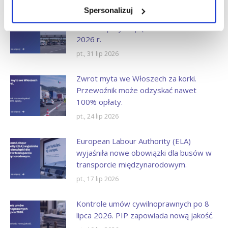
Spersonalizuj
Zniesienie opłaty e-TOLL dla pojazdów
lekkich z przyczepą od 21 września
2026 r.
pt., 31 lip 2026
Zwrot myta we Włoszech za korki.
Przewoźnik może odzyskać nawet
100% opłaty.
pt., 24 lip 2026
European Labour Authority (ELA)
wyjaśniła nowe obowiązki dla busów w
transporcie międzynarodowym.
pt., 17 lip 2026
Kontrole umów cywilnoprawnych po 8
lipca 2026. PIP zapowiada nową jakość.