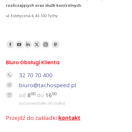
rozliczających oraz służb kontrolnych.
ul. Estetyczna 4, 43-100 Tychy
Find us on:
Facebook
YouTube
Linked
Twitter
Instagram
Pinterest
In
Biuro Obsługi Klienta
32 70 70 400
biuro@tachospeed.pl
00
00
od
8
do
16
(od poniedziałku do piątku)
Przejdź do zakładki
kontakt