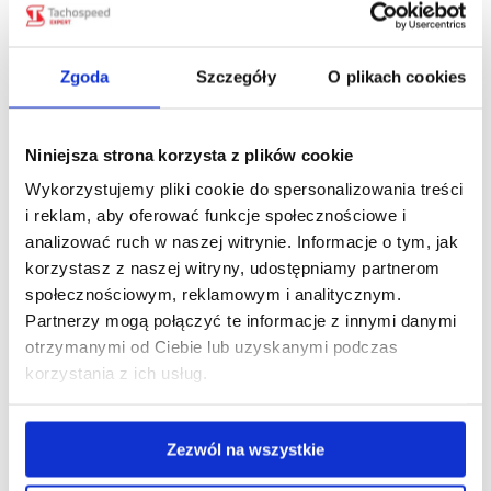
Zgoda
Szczegóły
O plikach cookies
Nawigacja
POPRZEDNI
Niniejsza strona korzysta z plików cookie
Symbole na tachografie cyfrowym. Co
Poprzedni
wpisów
Wykorzystujemy pliki cookie do spersonalizowania treści
oznaczają i jak je prawidłowo odczytywać?
wpis:
i reklam, aby oferować funkcje społecznościowe i
analizować ruch w naszej witrynie. Informacje o tym, jak
NASTĘPNY
korzystasz z naszej witryny, udostępniamy partnerom
Termin płatności za transport do 35 dni. Jak
społecznościowym, reklamowym i analitycznym.
Następny
projekt UD18 może uporządkować rynek
Partnerzy mogą połączyć te informacje z innymi danymi
wpis:
przewozów?
otrzymanymi od Ciebie lub uzyskanymi podczas
korzystania z ich usług.
Zezwól na wszystkie
Zobacz również