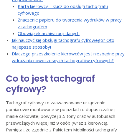
Karta kierowcy – klucz do obsługi tachografu
cyfrowego
Znaczenie papieru do tworzenia wydruków w pracy
z tachografem
Obowiązek archiwizacji danych
Jak nauczyć się obsługi tachografu cyfrowego? Oto
najlepsze sposoby!
Dlaczego przeszkolenie kierowców jest niezbędne przy
wdrażaniu nowoczesnych tachografów cyfrowych?
Co to jest tachograf
cyfrowy?
Tachograf cyfrowy to zaawansowane urządzenie
pomiarowe montowane w pojazdach o dopuszczalnej
masie całkowitej powyżej 3,5 tony oraz w autobusach
przewożących więcej niż 9 osób (wraz z kierowcą).
Pamiętaj, że zgodnie z Pakietem Mobilności tachografy