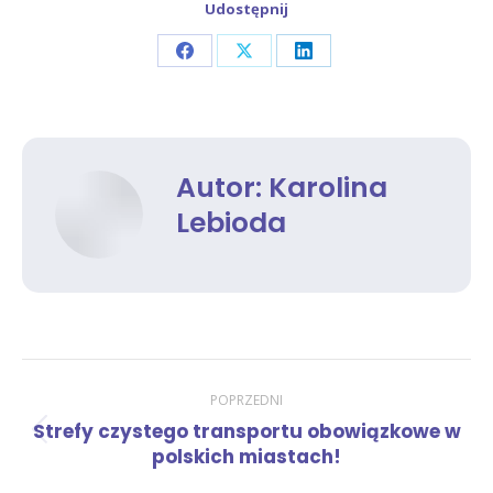
Udostępnij
Share
Share
Share
on
on
on
Facebook
X
LinkedIn
Autor:
Karolina
Lebioda
Nawigacja
POPRZEDNI
Strefy czystego transportu obowiązkowe w
Poprzedni
wpisów
polskich miastach!
wpis: