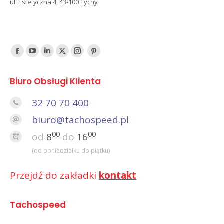
ul. Estetyczna 4, 43-100 Tychy
Find us on:
Facebook
YouTube
Linked
Twitter
Instagram
Pinterest
In
Biuro Obsługi Klienta
32 70 70 400
biuro@tachospeed.pl
00
00
od
8
do
16
(od poniedziałku do piątku)
Przejdź do zakładki
kontakt
Tachospeed