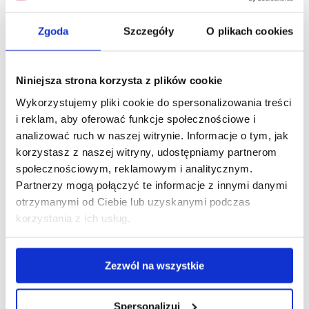
tachografu cyfrowego?
Oto najlepsze sposoby!
Zgoda
Szczegóły
O plikach cookies
Nauka obsługi tachografu cyfrowego może odbywać się
na różne sposoby, co pozwala dostosować metodę nauki
Niniejsza strona korzysta z plików cookie
do indywidualnych potrzeb. Kluczowe jest, aby kierowcy
Wykorzystujemy pliki cookie do spersonalizowania treści
oraz osoby związane z transportem zrozumieli, jak ważne
i reklam, aby oferować funkcje społecznościowe i
jest, aby prawidłowo posługiwać się tym urządzeniem, aby
analizować ruch w naszej witrynie. Informacje o tym, jak
zapewnić zgodność z przepisami i bezpieczeństwo
korzystasz z naszej witryny, udostępniamy partnerom
na drogach.
społecznościowym, reklamowym i analitycznym.
Partnerzy mogą połączyć te informacje z innymi danymi
Oto kilka skutecznych sposobów na naukę obsługi
tachografu cyfrowego:
otrzymanymi od Ciebie lub uzyskanymi podczas
korzystania z ich usług.
Samodzielna nauka z instrukcją obsługi
–
korzystanie z instrukcji tachografu cyfrowego,
która może liczyć nawet ponad 100 stron.
Zezwól na wszystkie
Porady od doświadczonych kierowców
– wymiana
doświadczeń i wskazówek z kolegami z branży.
Spersonalizuj
Szkolenia prowadzone przez specjalistów
– które