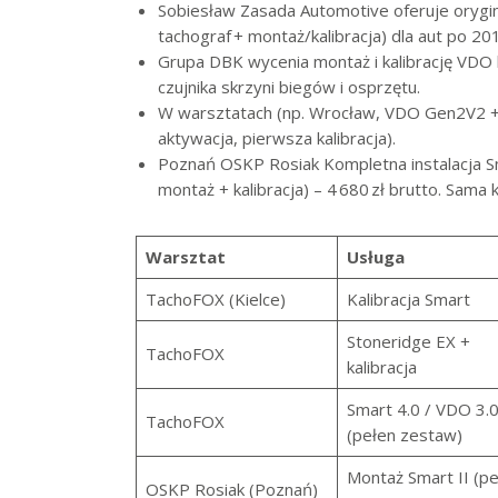
Sobiesław Zasada Automotive oferuje orygin
tachograf + montaż/kalibracja) dla aut po 20
Grupa DBK wycenia montaż i kalibrację VDO l
czujnika skrzyni biegów i osprzętu.
W warsztatach (np. Wrocław, VDO Gen2V2 + cz
aktywacja, pierwsza kalibracja).
Poznań OSKP Rosiak Kompletna instalacja Sm
montaż + kalibracja) – 4 680 zł brutto. Sama k
Warsztat
Usługa
TachoFOX (Kielce)
Kalibracja Smart
Stoneridge EX +
TachoFOX
kalibracja
Smart 4.0 / VDO 3.
TachoFOX
(pełen zestaw)
Montaż Smart II (pe
OSKP Rosiak (Poznań)