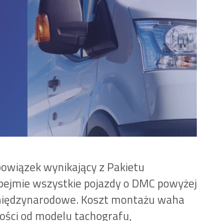
owiązek wynikający z Pakietu
obejmie wszystkie pojazdy o DMC powyżej
międzynarodowe. Koszt montażu waha
ności od modelu tachografu,