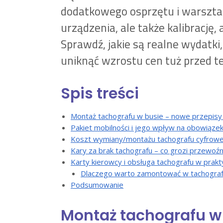
dodatkowego osprzętu i warsztat
urządzenia, ale także kalibrację
Sprawdź, jakie są realne wydatki
uniknąć wzrostu cen tuż przed t
Spis treści
Montaż tachografu w busie – nowe przepis
Pakiet mobilności i jego wpływ na obowiąz
Koszt wymiany/montażu tachografu cyfrowe
Kary za brak tachografu – co grozi przewoź
Karty kierowcy i obsługa tachografu w prakt
Dlaczego warto zamontować w tachograf
Podsumowanie
Montaż tachografu w 