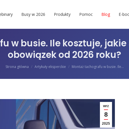
binary
Busy w 2026
Produkty
Pomoc
Blog
E-boo
 w busie. Ile kosztuje, jakie 
obowiązek od 2026 roku?
Jesteś tutaj:
Strona główna
Artykuły eksperckie
Montaż tachografu w busie. Ile…
wrz
8
2025