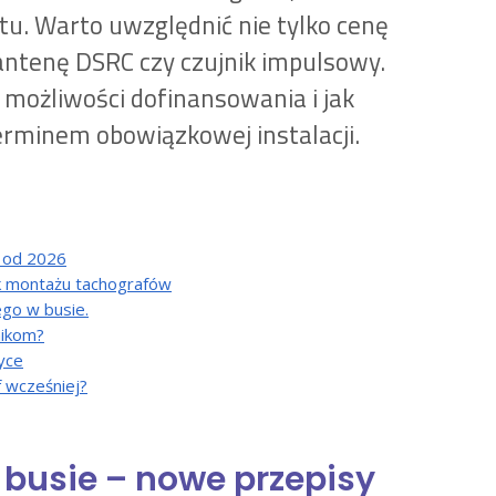
u. Warto uwzględnić nie tylko cenę
, antenę DSRC czy czujnik impulsowy.
, możliwości dofinansowania i jak
erminem obowiązkowej instalacji.
y od 2026
ek montażu tachografów
go w busie.
nikom?
yce
 wcześniej?
busie – nowe przepisy