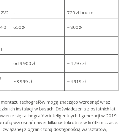
 2V2
–
720 zł brutto
4.0
650 zł
~ 800 zł
a
–
–
)
od 3 900 zł
~ 4 797 zł
2
~ 3 999 zł
~ 4 919 zł
y montażu tachografów mogą znacząco wzrosnąć wraz
ku ich instalacji w busach. Doświadczenia z ostatnich lat
ienie się tachografów inteligentnych I generacji w 2019
trafią wzrosnąć nawet kilkunastokrotnie w krótkim czasie.
i związanej z ograniczoną dostępnością warsztatów,