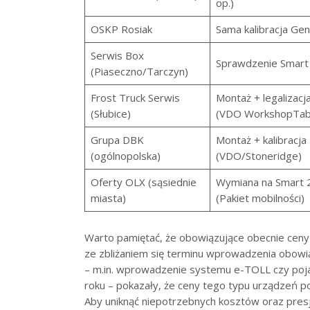
op.)
OSKP Rosiak
Sama kalibracja Gen
Serwis Box
Sprawdzenie Smart 
(Piaseczno/Tarczyn)
Frost Truck Serwis
Montaż + legalizacj
(Słubice)
(VDO WorkshopTab
Grupa DBK
Montaż + kalibracja
(ogólnopolska)
(VDO/Stoneridge)
Oferty OLX (sąsiednie
Wymiana na Smart 
miasta)
(Pakiet mobilności)
Warto pamiętać, że obowiązujące obecnie cen
ze zbliżaniem się terminu wprowadzenia obowiąz
– m.in. wprowadzenie systemu e-TOLL czy pojaw
roku – pokazały, że ceny tego typu urządzeń po
Aby uniknąć niepotrzebnych kosztów oraz presj