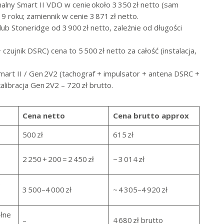
alny Smart II VDO w cenie około 3 350 zł netto (sam
19 roku; zamiennik w cenie 3 871 zł netto.
ub Stoneridge od 3 900 zł netto, zależnie od długości
ujnik DSRC) cena to 5 500 zł netto za całość (instalacja,
art II / Gen 2V2 (tachograf + impulsator + antena DSRC +
alibracja Gen 2V2 – 720 zł brutto.
Cena netto
Cena brutto approx
500 zł
615 zł
2 250 + 200 = 2 450 zł
~ 3 014 zł
0
3 500–4 000 zł
~ 4 305–4 920 zł
łne
–
4 680 zł brutto