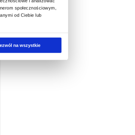
ołecznościowe i analizować
artnerom społecznościowym,
anymi od Ciebie lub
ezwól na wszystkie