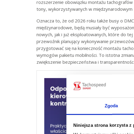
rozszerzenie obowiązku montażu tachografów n
tony, wykorzystywanych w międzynarodowym 
Oznacza to, że od 2026 roku także busy o DMC 
międzynarodowe, będą musiały być wyposażon
nowych, jak i już eksploatowanych, które do te
przewoźnik planujący wykonywanie przewozów
przygotować się na konieczność montażu tachog
wymogów pakietu mobilności. To istotna zmiana 
zwiększenie bezpieczeństwa i transparentnoś
Zgoda
Niniejsza strona korzysta z