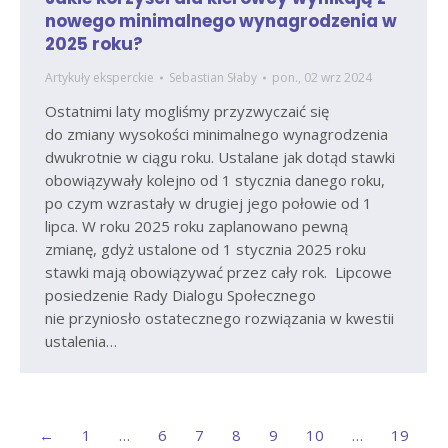
nowego minimalnego wynagrodzenia w
2025 roku?
Artykuły eksperckie
Sebastian Słaby
pon., 02 wrz 2024
Ostatnimi laty mogliśmy przyzwyczaić się
do zmiany wysokości minimalnego wynagrodzenia
dwukrotnie w ciągu roku. Ustalane jak dotąd stawki
obowiązywały kolejno od 1 stycznia danego roku,
po czym wzrastały w drugiej jego połowie od 1
lipca. W roku 2025 roku zaplanowano pewną
zmianę, gdyż ustalone od 1 stycznia 2025 roku
stawki mają obowiązywać przez cały rok. Lipcowe
posiedzenie Rady Dialogu Społecznego
nie przyniosło ostatecznego rozwiązania w kwestii
ustalenia…
←
1
…
6
7
8
9
10
…
19