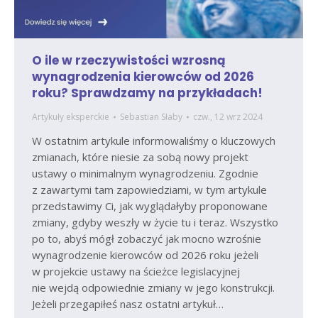
O ile w rzeczywistości wzrosną
wynagrodzenia kierowców od 2026
roku? Sprawdzamy na przykładach!
Artykuły eksperckie
Sebastian Słaby
czw., 12 wrz 2024
W ostatnim artykule informowaliśmy o kluczowych
zmianach, które niesie za sobą nowy projekt
ustawy o minimalnym wynagrodzeniu. Zgodnie
z zawartymi tam zapowiedziami, w tym artykule
przedstawimy Ci, jak wyglądałyby proponowane
zmiany, gdyby weszły w życie tu i teraz. Wszystko
po to, abyś mógł zobaczyć jak mocno wzrośnie
wynagrodzenie kierowców od 2026 roku jeżeli
w projekcie ustawy na ścieżce legislacyjnej
nie wejdą odpowiednie zmiany w jego konstrukcji.
Jeżeli przegapiłeś nasz ostatni artykuł…