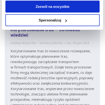
Zezwól na wszystkie
Spersonalizuj
Korytarzowanie tras — co musisz
wiedzieć
Artykuły eksperckie
Karolina Lebioda
czw., 03 paź 2024
Korytarzowanie tras to nowoczesne rozwiązanie,
które optymalizuje planowanie tras,
rewolucjonizując zarządzanie transportem
w firmach transportowych. Dzięki temu procesowi
firmy mogą skuteczniej zarządzać trasami, co daje
możliwość redukcji kosztów operacyjnych, poprawy
efektywności oraz zwiększenia konkurencyjności.
Korytarzowanie tras, wspierane przez nowoczesne
technologie, znacząco ułatwia firmie planowanie
przejazdów, minimalizując ryzyko opóźnień
i zmniejszając zużycie paliwa. Jest to innowacyjne