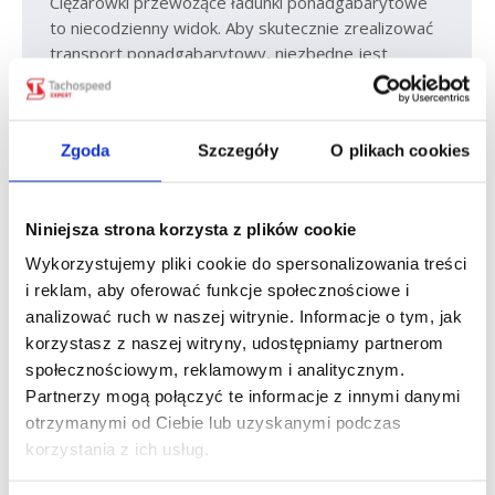
Ciężarówki przewożące ładunki ponadgabarytowe
to niecodzienny widok. Aby skutecznie zrealizować
transport ponadgabarytowy, niezbędne jest
spełnienie wszystkich wymogów prawnych
oraz staranne zaplanowanie logistyki. Obejmuje
to uzyskanie odpowiednich zezwoleń
Zgoda
Szczegóły
O plikach cookies
i optymalizację tras transportowych, by przewóz
ładunku był skuteczny i przede wszystkim
bezpieczny. Czym jest transport
Niniejsza strona korzysta z plików cookie
ponadgabarytowy? Transport ponadgabarytowy
to przewóz ładunków, których waga lub wymiary
Wykorzystujemy pliki cookie do spersonalizowania treści
przekraczają ustalone normy dla danego środka
i reklam, aby oferować funkcje społecznościowe i
transportu. Może odbywać się…
analizować ruch w naszej witrynie. Informacje o tym, jak
korzystasz z naszej witryny, udostępniamy partnerom
społecznościowym, reklamowym i analitycznym.
Partnerzy mogą połączyć te informacje z innymi danymi
otrzymanymi od Ciebie lub uzyskanymi podczas
korzystania z ich usług.