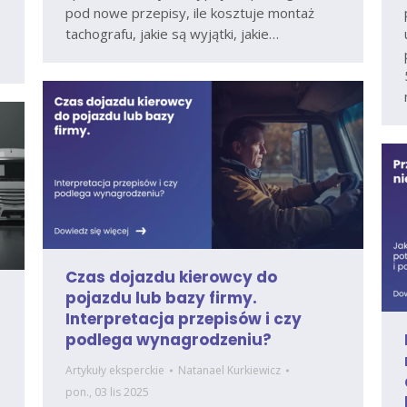
pod nowe przepisy, ile kosztuje montaż
tachografu, jakie są wyjątki, jakie…
Czas dojazdu kierowcy do
pojazdu lub bazy firmy.
Interpretacja przepisów i czy
podlega wynagrodzeniu?
Artykuły eksperckie
Natanael Kurkiewicz
pon., 03 lis 2025