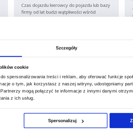
Czas dojazdu kierowcy do pojazdu lub bazy
firmy od lat budzi wątpliwości wśród
przedsiębiorców transportowych. Czy taki
przejazd powinien być uznany za czas
pracy, czy traktowany jako dyspozycyjność?
Zgodnie z art. 9 rozporządzenia (WE)
nr 561/2006, jeśli kierowca sam prowadzi
Szczegóły
pojazd, aby dotrzeć do miejsca postoju,
okres ten stanowi czas pracy. Natomiast
gdy podróż odbywa jako pasażer –
 plików cookie
np. pociągiem, busem lub z innym kierowcą
do spersonalizowania treści i reklam, aby oferować funkcje sp
–…
ormacje o tym, jak korzystasz z naszej witryny, udostępniamy p
Partnerzy mogą połączyć te informacje z innymi danymi otrzym
nia z ich usług.
Spersonalizuj
Z