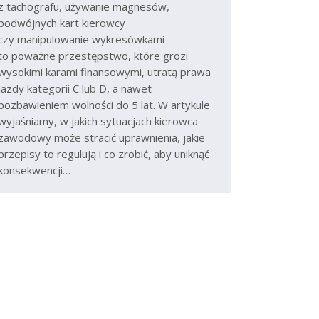
z tachografu, używanie magnesów,
podwójnych kart kierowcy
czy manipulowanie wykresówkami
to poważne przestępstwo, które grozi
wysokimi karami finansowymi, utratą prawa
jazdy kategorii C lub D, a nawet
pozbawieniem wolności do 5 lat. W artykule
wyjaśniamy, w jakich sytuacjach kierowca
zawodowy może stracić uprawnienia, jakie
przepisy to regulują i co zrobić, aby uniknąć
konsekwencji…