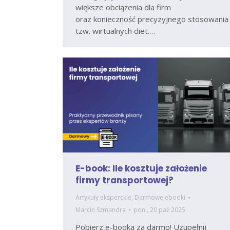
większe obciążenia dla firm
oraz konieczność precyzyjnego stosowania
tzw. wirtualnych diet.…
E-book: Ile kosztuje założenie
firmy transportowej?
Artykuły eksperckie
,
Darmowe ebooki
Marcin Szmandra
pon., 20 paź 2025
Pobierz e-booka za darmo! Uzupełnij