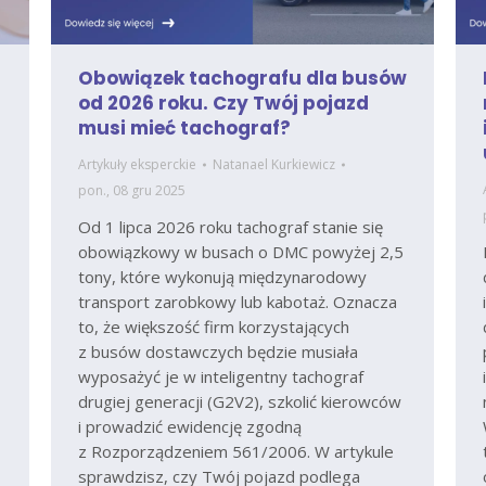
Obowiązek tachografu dla busów
od 2026 roku. Czy Twój pojazd
musi mieć tachograf?
Artykuły eksperckie
Natanael Kurkiewicz
pon., 08 gru 2025
Od 1 lipca 2026 roku tachograf stanie się
obowiązkowy w busach o DMC powyżej 2,5
tony, które wykonują międzynarodowy
transport zarobkowy lub kabotaż. Oznacza
to, że większość firm korzystających
z busów dostawczych będzie musiała
wyposażyć je w inteligentny tachograf
drugiej generacji (G2V2), szkolić kierowców
i prowadzić ewidencję zgodną
z Rozporządzeniem 561/2006. W artykule
sprawdzisz, czy Twój pojazd podlega