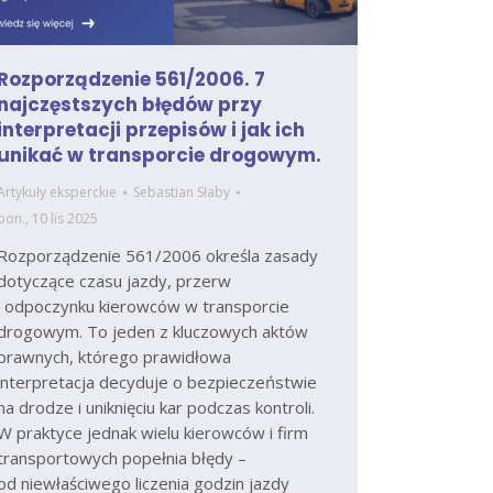
Rozporządzenie 561/2006. 7
najczęstszych błędów przy
interpretacji przepisów i jak ich
unikać w transporcie drogowym.
Artykuły eksperckie
Sebastian Słaby
pon., 10 lis 2025
Rozporządzenie 561/2006 określa zasady
dotyczące czasu jazdy, przerw
i odpoczynku kierowców w transporcie
drogowym. To jeden z kluczowych aktów
prawnych, którego prawidłowa
interpretacja decyduje o bezpieczeństwie
na drodze i uniknięciu kar podczas kontroli.
W praktyce jednak wielu kierowców i firm
transportowych popełnia błędy –
od niewłaściwego liczenia godzin jazdy