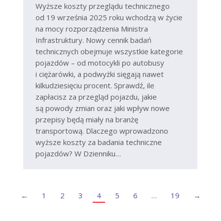
Wyższe koszty przeglądu technicznego
od 19 września 2025 roku wchodzą w życie
na mocy rozporządzenia Ministra
Infrastruktury. Nowy cennik badań
technicznych obejmuje wszystkie kategorie
pojazdów – od motocykli po autobusy
i ciężarówki, a podwyżki sięgają nawet
kilkudziesięciu procent. Sprawdź, ile
zapłacisz za przegląd pojazdu, jakie
są powody zmian oraz jaki wpływ nowe
przepisy będą miały na branżę
transportową. Dlaczego wprowadzono
wyższe koszty za badania techniczne
pojazdów? W Dzienniku…
←
1
2
3
4
5
6
…
19
→