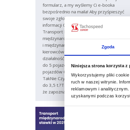
formularz, a my wyślemy Ci e-booka
bezpośrednio na maila! Aby przyśpieszyć
swoje zgłoszenie, podaj nam więcej
informacji Czym zajmuje się Twoja firma?
Transport krajowyTransport
międzynarodowyTransport krajowy
i międzynarodowyRozliczanie czasu pracy
Zgoda
kierowców / biuro rachunkoweInna
działalność Ile pojazdów liczy Twoja flota?
do 5 pojazdówdo 20 pojazdówdo 100
Niniejsza strona korzysta z
pojazdów Czy jesteś już naszym klientem?
Wykorzystujemy pliki cookie 
TakNie Czy prowadzisz transport lekki
ruch w naszej witrynie. Inf
do 3,5 t.?TakNie Potwierdzam,
reklamowym i analitycznym. 
że zapoznałem się z polityką prywatności…
uzyskanymi podczas korzysta