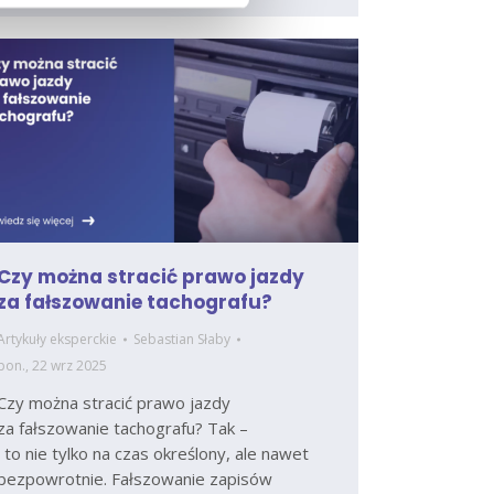
Czy można stracić prawo jazdy
za fałszowanie tachografu?
Artykuły eksperckie
Sebastian Słaby
pon., 22 wrz 2025
Czy można stracić prawo jazdy
za fałszowanie tachografu? Tak –
i to nie tylko na czas określony, ale nawet
bezpowrotnie. Fałszowanie zapisów