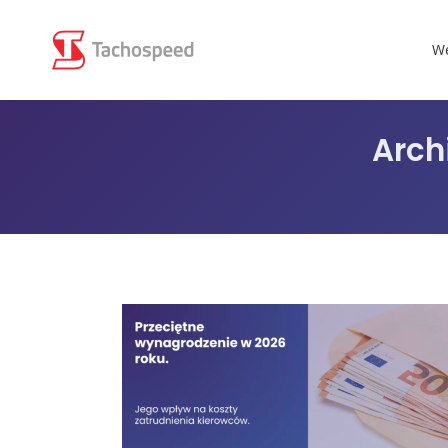
We
Arch