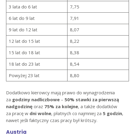
3 lata do 6 lat
7,75
6 lat do 9 lat
7,91
9 lat do 12 lat
8,07
12 lat do 15 lat
8,22
15 lat do 18 lat
8,38
18 lat do 23 lat
8,54
Powyżej 23 lat
8,80
Dodatkowo kierowcy mają prawo do wynagrodzenia
za
godziny nadliczbowe
–
50% stawki za pierwszą
nadgodzinę
oraz
75% za kolejne
, a także dodatków
za pracę w
dni wolne
, płatnych co najmniej za
5 godzin
,
nawet jeśli faktyczny czas pracy był krótszy.
Austria