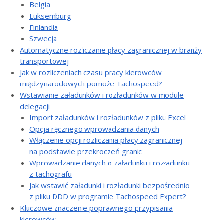
Belgia
Luksemburg
Finlandia
Szwecja
Automatyczne rozliczanie płacy zagranicznej w branży
transportowej
Jak w rozliczeniach czasu pracy kierowców
międzynarodowych pomoże Tachospeed?
Wstawianie załadunków i rozładunków w module
delegacji
Import załadunków i rozładunków z pliku Excel
Opcja ręcznego wprowadzania danych
Włączenie opcji rozliczania płacy zagranicznej
na podstawie przekroczeń granic
Wprowadzanie danych o załadunku i rozładunku
z tachografu
Jak wstawić załadunki i rozładunki bezpośrednio
z pliku DDD w programie Tachospeed Expert?
Kluczowe znaczenie poprawnego przypisania
kierowców