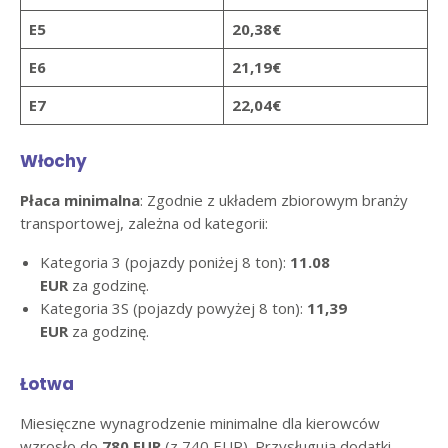
E5
20,38€
E6
21,19€
E7
22,04€
Włochy
Płaca minimalna
: Zgodnie z układem zbiorowym branży
transportowej, zależna od kategorii:
Kategoria 3 (pojazdy poniżej 8 ton):
11.08
EUR
za godzinę.
Kategoria 3S (pojazdy powyżej 8 ton):
11,39
EUR
za godzinę.
Łotwa
Miesięczne wynagrodzenie minimalne dla kierowców
wzrosło do
780 EUR
(z 740 EUR). Przysługują dodatki