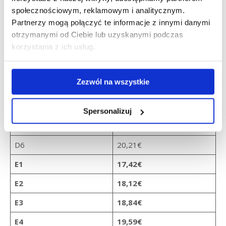
społecznościowym, reklamowym i analitycznym.
Stawka godzinowa
Grupa
Partnerzy mogą połączyć te informacje z innymi danymi
100%
otrzymanymi od Ciebie lub uzyskanymi podczas
korzystania z ich usług.
D1
16,61€
D2
17,27€
Zezwól na wszystkie
D3
17,96€
D4
18,68€
Spersonalizuj
D5
19,43€
D6
20,21€
E1
17,42€
E2
18,12€
E3
18,84€
E4
19,59€