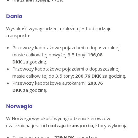
Niedziele i święta: +75%.
Dania
Wysokość wynagrodzenia zależna jest od rodzaju
transportu:
Przewozy kabotażowe pojazdami o dopuszczalnej
masie całkowitej powyżej 3,5 tony:
196,08
DKK
za godzinę.
Przewozy kabotażowe pojazdami o dopuszczalnej
masie całkowitej do 3,5 tony:
200,76 DKK
za godzinę.
Przewozy kabotażowe autokarami:
200,76
DKK
za godzinę.
Norwegia
W Norwegii wysokość wynagrodzenia kierowców
uzależniona jest od
rodzaju transportu
, który wykonują:
Transport rzeczy –
229 NOK
za godzinę.