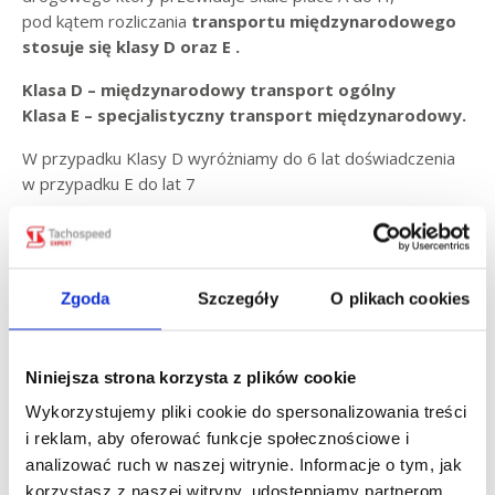
pod kątem rozliczania
transportu międzynarodowego
stosuje się klasy D oraz E .
Klasa D – międzynarodowy transport ogólny
Klasa E – specjalistyczny transport międzynarodowy.
W przypadku Klasy D wyróżniamy do 6 lat doświadczenia
w przypadku E do lat 7
Dodatkowo przewidziane są liczne dodatki
do wynagrodzenia, które rekompensują pracę
w niestandardowych godzinach:
Zgoda
Szczegóły
O plikach cookies
125% stawki dziennej
– za pracę przekraczającą 8
godzin dziennie, a także za godziny nocne oraz soboty.
150% stawki dziennej
– za pracę w niedziele.
Niniejsza strona korzysta z plików cookie
200% stawki dziennej
– za pracę w dni świąteczne.
Wykorzystujemy pliki cookie do spersonalizowania treści
i reklam, aby oferować funkcje społecznościowe i
Wynagrodzenia Kierowców w Holandii – Zestawienie
analizować ruch w naszej witrynie. Informacje o tym, jak
Stawek
korzystasz z naszej witryny, udostępniamy partnerom