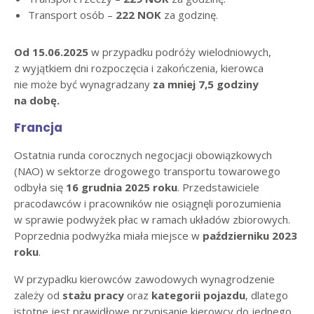
Transport osób –
222 NOK
za godzinę.
Od 15.06.2025
w przypadku podróży wielodniowych,
z wyjątkiem dni rozpoczęcia i zakończenia, kierowca
nie może być wynagradzany
za mniej 7,5 godziny
na dobę.
Francja
Ostatnia runda corocznych negocjacji obowiązkowych
(NAO) w sektorze drogowego transportu towarowego
odbyła się
16 grudnia 2025 roku
. Przedstawiciele
pracodawców i pracowników nie osiągnęli porozumienia
w sprawie podwyżek płac w ramach układów zbiorowych.
Poprzednia podwyżka miała miejsce w
październiku 2023
roku
.
W przypadku kierowców zawodowych wynagrodzenie
zależy od
stażu pracy
oraz
kategorii pojazdu
, dlatego
istotne jest prawidłowe przypisanie kierowcy do jednego