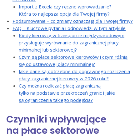
Import z Excela czy ręczne wprowadzanie?
Która to najlepsza opcja dla Twojej firmy?
Podsumowanie – co zmiany oznaczają dla Twojej firmy?
FAQ – Kluczowe pytania i odpowiedzi w tym artykule
Kiedy kierowcy w transporcie międzynarodowym
przysługuje wyrównanie do zagranicznej płacy
minimalnej lub sektorowej?
Czym są płace sektorowe kierowców i czym różnią
się od ustawowej płacy minimalnej?
Jakie dane są potrzebne do poprawnego rozliczenia
płacy zagranicznej kierowcy w 2026 roku?
Czy można rozliczać płacę zagraniczną
tylko na podstawie przekroczeń granic i jakie
są ograniczenia takiego podejścia?
Czynniki wpływające
na płace sektorowe