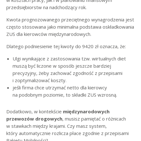
w kosztach pracy, jak i w planowaniu finansowym
przedsiębiorstw na nadchodzący rok.
Kwota prognozowanego przeciętnego wynagrodzenia jest
często stosowana jako minimalna podstawa oskładkowania
ZUS dla kierowców międzynarodowych.
Dlatego podniesienie tej kwoty do 9420 zł oznacza, że:
Ulgi wynikające z zastosowania tzw. wirtualnych diet
muszą być liczone w sposób jeszcze bardziej
precyzyjny, żeby zachować zgodność z przepisami
i zoptymalizować koszty.
jeśli firma chce utrzymać netto dla kierowcy
na podobnym poziomie, to składki ZUS wzrosną.
Dodatkowo, w kontekście
międzynarodowych
przewozów drogowych
, musisz pamiętać o różnicach
w stawkach między krajami. Czy masz system,
który automatycznie rozlicza płace zgodnie z przepisami
Pakietu Mobilności?