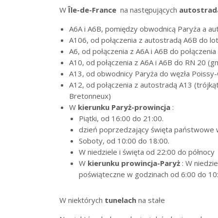
W
Île-de-France
na następujących
autostrad
A6A i A6B, pomiędzy obwodnicą Paryża a au
A106, od połączenia z autostradą A6B do lot
A6, od połączenia z A6A i A6B do połączenia
A10, od połączenia z A6A i A6B do RN 20 (g
A13, od obwodnicy Paryża do węzła Poissy-
A12, od połączenia z autostradą A13 (trójk
Bretonneux)
W
kierunku Paryż-prowincja
:
Piątki, od 16:00 do 21:00.
dzień poprzedzający święta państwowe w
Soboty, od 10:00 do 18:00.
W niedziele i święta od 22:00 do północy
W
kierunku prowincja-Paryż
: W niedzie
poświąteczne w godzinach od 6:00 do 10:
W niektórych
tunelach
na stałe