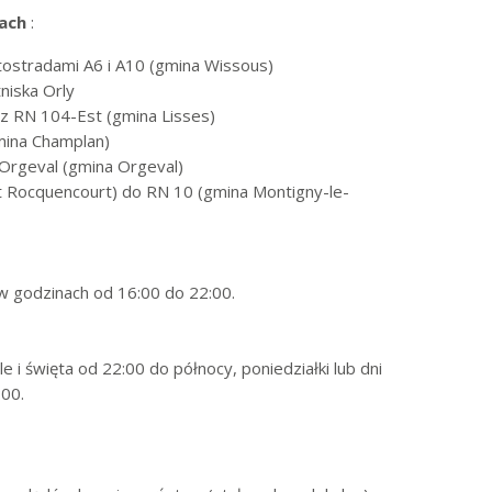
ach
:
tostradami A6 i A10 (gmina Wissous)
niska Orly
 z RN 104-Est (gmina Lisses)
mina Champlan)
Orgeval (gmina Orgeval)
ąt Rocquencourt) do RN 10 (gmina Montigny-le-
 godzinach od 16:00 do 22:00.
le i święta od 22:00 do północy, poniedziałki lub dni
00.