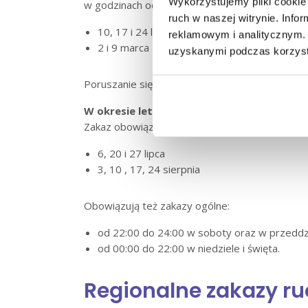
Wykorzystujemy pliki cookie 
w godzinach od 07:00 do 18:00 a potem od god
ruch w naszej witrynie. Inf
10, 17 i 24 luty
reklamowym i analitycznym. 
2 i 9 marca
uzyskanymi podczas korzysta
Poruszanie się pojazdów ciężarowych jest doz
W okresie letnim
:
Zakaz obowiązuje na całej sieci dróg w soboty
6, 20 i 27 lipca
3, 10 , 17, 24 sierpnia
Obowiązują też zakazy ogólne:
od 22:00 do 24:00 w soboty oraz w przeddz
od 00:00 do 22:00 w niedziele i święta.
Regionalne zakazy r