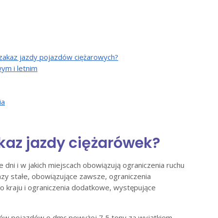
e zakaz jazdy pojazdów ciężarowych?
ym i letnim
ia
akaz jazdy ciężarówek?
re dni i w jakich miejscach obowiązują ograniczenia ruchu
zy stałe, obowiązujące zawsze, ograniczenia
o kraju i ograniczenia dodatkowe, występujące
łów pojazdów o dmc powyżej 7,5 tony za wyjątkiem