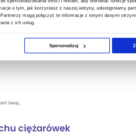
do spersonalizowania treści i reklam, aby oferować funkcje sp
z. 22:00 do godz.24.00 w dniach:
ormacje o tym, jak korzystasz z naszej witryny, udostępniamy p
Partnerzy mogą połączyć te informacje z innymi danymi otrzym
nia z ich usług.
wolone w wymienione soboty od 18:00 do 22:00.
Spersonalizuj
Z
 w godzinach 7:00-19:00:
ień świąt,
uchu ciężarówek