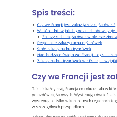
Spis treści:
Czy we Francji jest zakaz jazdy ciężarówek?
W które dni i w jakich godzinach obowiązuj
Zakazy ruchu ciężarówek w okresie zimow
Regionalne zakazy ruchu ciężarówek
Stałe zakazy ruchu ciężarówek
Nadchodzące święta we Francji – ograniczen
Zakazy ruchu ciężarówek we Francji – wyjątki
Czy we Francji jest z
Tak jak każdy kraj, Francja co roku ustala w któ
pojazdów ciężarowych. Występują również zaka
występujące tylko w konkretnych regionach teg
w szczególnych przypadkach.
Zakazy dotyczą pojazdów ciężarowych i zespo