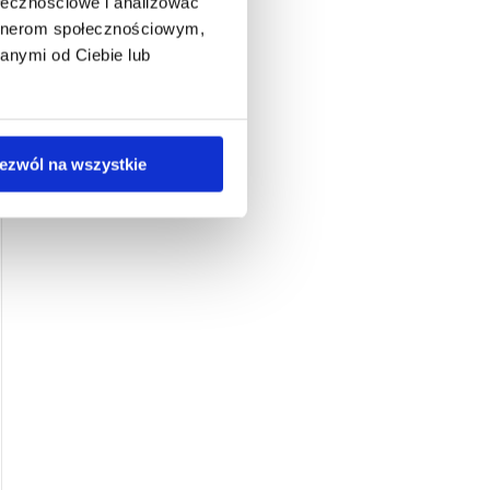
ołecznościowe i analizować
artnerom społecznościowym,
anymi od Ciebie lub
ezwól na wszystkie