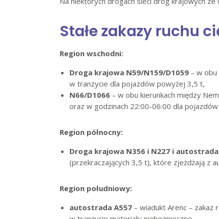
Na niektórych drogach sieci dróg krajowych ze
Stałe zakazy ruchu c
Region wschodni:
Droga krajowa N59/N159/D1059
– w obu k
w tranzycie dla pojazdów powyżej 3,5 t,
N66/D1066
– w obu kierunkach między Nemi
oraz w godzinach 22:00-06:00 dla pojazdów
Region północny:
Droga krajowa N356 i N227 i autostrad
(przekraczających 3,5 t), które zjeżdżają z 
Region południowy:
autostrada A557
– wiadukt Arenc – zakaz 
w tranzycie materiały niebezpieczne,