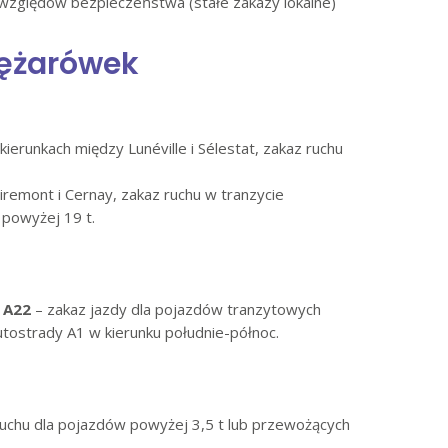
 względów bezpieczeństwa (stałe zakazy lokalne)
iężarówek
ierunkach między Lunéville i Sélestat, zakaz ruchu
remont i Cernay, zakaz ruchu w tranzycie
 powyżej 19 t.
a A22
– zakaz jazdy dla pojazdów tranzytowych
autostrady A1 w kierunku południe-północ.
ruchu dla pojazdów powyżej 3,5 t lub przewożących