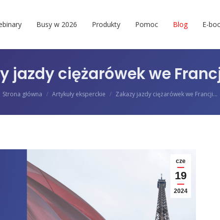
binary
Busy w 2026
Produkty
Pomoc
Blog
E-boo
y jazdy ciężarówek we Francj
Jesteś tutaj:
Strona główna
Artykuły eksperckie
Zakazy jazdy ciężarówek we Francji…
cze
19
2024