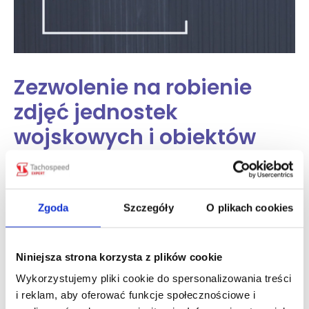
Zezwolenie na robienie
zdjęć jednostek
wojskowych i obiektów
oznaczonych znakiem
zakazu fotografowania –
jak je uzyskać?
Zgoda
Szczegóły
O plikach cookies
Fotografowanie lub filmowanie zakazanych obiektów jest
Niniejsza strona korzysta z plików cookie
możliwe tylko po uzyskaniu specjalnego zezwolenia. Może
o nie wystąpić osoba fizyczna lub firma, składając wniosek
Wykorzystujemy pliki cookie do spersonalizowania treści
do odpowiedniego organu ochrony danego obiektu.
i reklam, aby oferować funkcje społecznościowe i