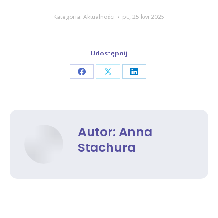
Kategoria:
Aktualności
pt., 25 kwi 2025
Udostępnij
Share
Share
Share
on
on
on
Facebook
X
LinkedIn
Autor:
Anna
Stachura