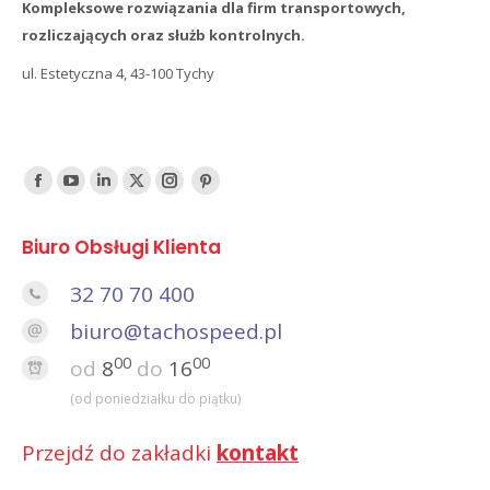
Kompleksowe rozwiązania dla firm transportowych,
rozliczających oraz służb kontrolnych.
ul. Estetyczna 4, 43-100 Tychy
Find us on:
Facebook
YouTube
Linked
Twitter
Instagram
Pinterest
In
Biuro Obsługi Klienta
32 70 70 400
biuro@tachospeed.pl
00
00
od
8
do
16
(od poniedziałku do piątku)
Przejdź do zakładki
kontakt