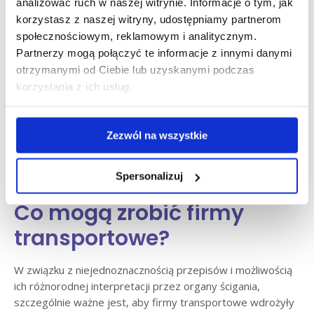
analizować ruch w naszej witrynie. Informacje o tym, jak
Wniosek powinien zawierać m.in.:
korzystasz z naszej witryny, udostępniamy partnerom
dane osobowe lub firmowe,
społecznościowym, reklamowym i analitycznym.
cel wykonania zdjęć,
Partnerzy mogą połączyć te informacje z innymi danymi
dokładny adres obiektu,
otrzymanymi od Ciebie lub uzyskanymi podczas
termin planowanych działań.
korzystania z ich usług.
Wniosek można złożyć elektronicznie lub papierowo,
Zezwól na wszystkie
a decyzja powinna zostać wydana w ciągu 14 dni.
Formularze i szczegóły procedury zostały opisane
w rozporządzeniu Ministra Obrony Narodowej.
Spersonalizuj
Co mogą zrobić firmy
transportowe?
W związku z niejednoznacznością przepisów i możliwością
ich różnorodnej interpretacji przez organy ścigania,
szczególnie ważne jest, aby firmy transportowe wdrożyły