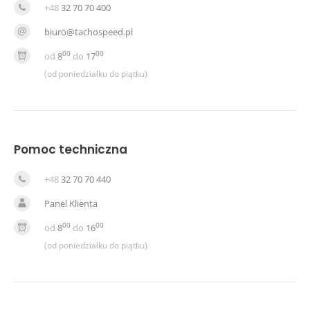
+48
32 70 70 400
biuro@tachospeed.pl
00
00
od
8
do
17
(od poniedziałku do piątku)
Pomoc techniczna
+48
32 70 70 440
Panel Klienta
00
00
od
8
do
16
(od poniedziałku do piątku)