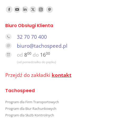
Find us on:
Facebook
YouTube
Linked
Twitter
Instagram
Pinterest
In
Biuro Obsługi Klienta
32 70 70 400
biuro@tachospeed.pl
00
00
od
8
do
16
(od poniedziałku do piątku)
Przejdź do zakładki
kontakt
Tachospeed
Program dla Firm Transportowych
Program dla Biur Rachunkowych
Program dla Służb Kontrolnych