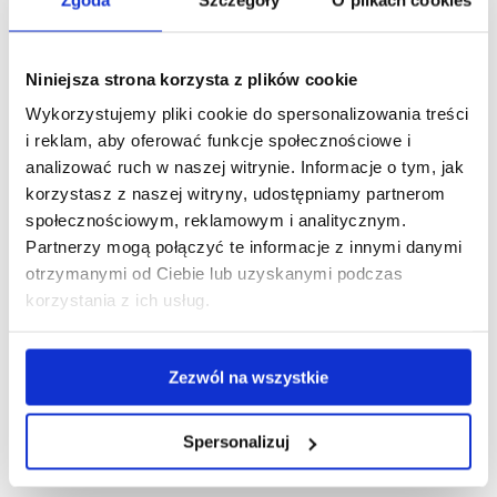
Jakie dane kierowca wpisuje, gdy
tachograf nie działa? Test wiedzy
śr., 05 sie 2026
Niniejsza strona korzysta z plików cookie
Wykorzystujemy pliki cookie do spersonalizowania treści
Ile dni wstecz kierowca musi mieć dane
i reklam, aby oferować funkcje społecznościowe i
z karty i wykresówki? Test wiedzy
analizować ruch w naszej witrynie. Informacje o tym, jak
śr., 29 lip 2026
korzystasz z naszej witryny, udostępniamy partnerom
społecznościowym, reklamowym i analitycznym.
Partnerzy mogą połączyć te informacje z innymi danymi
Kiedy nie trzeba zaświadczenia na
otrzymanymi od Ciebie lub uzyskanymi podczas
przewozy drogowe na potrzeby własne?
korzystania z ich usług.
Sprawdź się w quizie
śr., 22 lip 2026
Zezwól na wszystkie
Czy kierowca busa na wyłączeniu musi
używać karty kierowcy? Sprawdź się w
Spersonalizuj
quizie
śr., 15 lip 2026