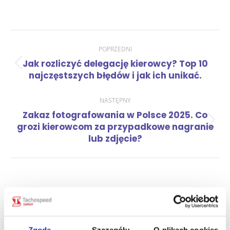
Nawigacja
POPRZEDNI
Jak rozliczyć delegację kierowcy? Top 10
Poprzedni
wpisów
najczęstszych błędów i jak ich unikać.
wpis:
NASTĘPNY
Zakaz fotografowania w Polsce 2025. Co
Następny
grozi kierowcom za przypadkowe nagranie
wpis:
lub zdjęcie?
Zobacz również
Zgoda
Szczegóły
O plikach cookies