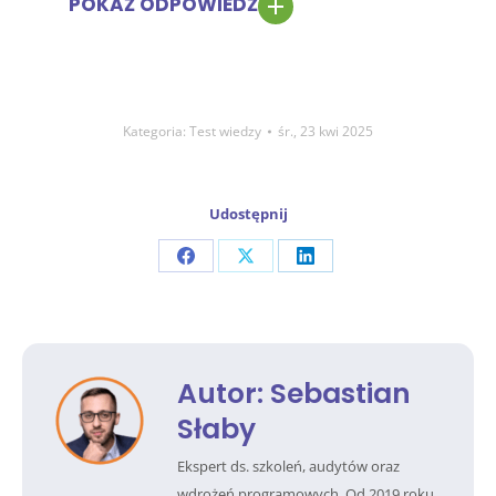
POKAŻ ODPOWIEDŹ
Kategoria:
Test wiedzy
śr., 23 kwi 2025
Udostępnij
Share
Share
Share
on
on
on
Facebook
X
LinkedIn
Autor:
Sebastian
Słaby
Ekspert ds. szkoleń, audytów oraz
wdrożeń programowych. Od 2019 roku