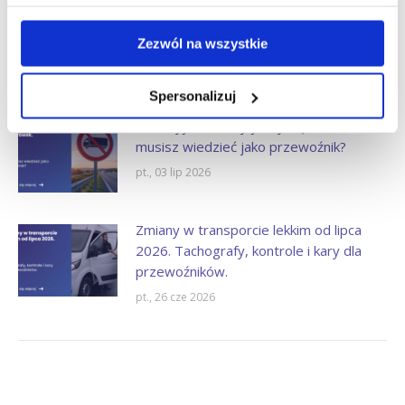
Kontrole umów cywilnoprawnych po 8
lipca 2026. PIP zapowiada nową jakość.
Zezwól na wszystkie
pt., 10 lip 2026
Spersonalizuj
Wakacyjne zakazy jazdy ciężarówek. Co
musisz wiedzieć jako przewoźnik?
pt., 03 lip 2026
Zmiany w transporcie lekkim od lipca
2026. Tachografy, kontrole i kary dla
przewoźników.
pt., 26 cze 2026