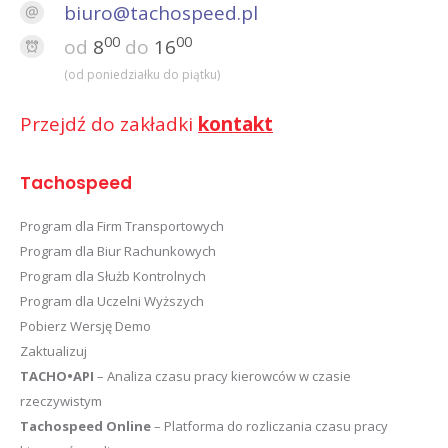
biuro@tachospeed.pl
00
00
od
8
do
16
(od poniedziałku do piątku)
Przejdź do zakładki
kontakt
Tachospeed
Program dla Firm Transportowych
Program dla Biur Rachunkowych
Program dla Służb Kontrolnych
Program dla Uczelni Wyższych
Pobierz Wersję Demo
Zaktualizuj
TACHO•API
– Analiza czasu pracy kierowców w czasie
rzeczywistym
Tachospeed Online
– Platforma do rozliczania czasu pracy