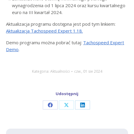
wynagrodzenia od 1 lipca 2024 oraz kursu kwartalnego
euro na III kwartał 2024.
Aktualizacja programu dostępna jest pod tym linkiem:
Aktualizacja Tachospeed Expert 1.18.
Demo programu można pobrać tutaj:
Tachospeed Expert
Demo
.
Kategoria:
Aktualności
czw., 01 sie 2024
Udostępnij
Share
Share
Share
on
on
on
Facebook
X
LinkedIn