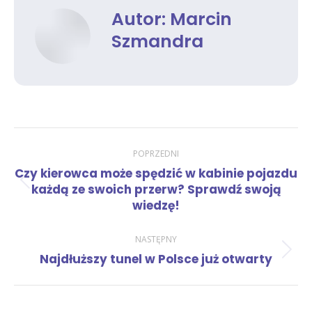
Autor:
Marcin
Szmandra
Nawigacja
POPRZEDNI
Czy kierowca może spędzić w kabinie pojazdu
wpisów
Poprzedni
każdą ze swoich przerw? Sprawdź swoją
wpis:
wiedzę!
NASTĘPNY
Następny
Najdłuższy tunel w Polsce już otwarty
wpis: