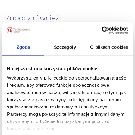
Zobacz również
Zniesienie opłaty e-TOLL dla pojazdów
lekkich z przyczepą od 21 września
2026 r.
Zgoda
Szczegóły
O plikach cookies
pt., 31 lip 2026
Zwrot myta we Włoszech za korki.
Niniejsza strona korzysta z plików cookie
Przewoźnik może odzyskać nawet
Wykorzystujemy pliki cookie do spersonalizowania treści
100% opłaty.
i reklam, aby oferować funkcje społecznościowe i
pt., 24 lip 2026
analizować ruch w naszej witrynie. Informacje o tym, jak
korzystasz z naszej witryny, udostępniamy partnerom
European Labour Authority (ELA)
społecznościowym, reklamowym i analitycznym.
wyjaśniła nowe obowiązki dla busów w
Partnerzy mogą połączyć te informacje z innymi danymi
transporcie międzynarodowym.
otrzymanymi od Ciebie lub uzyskanymi podczas
pt., 17 lip 2026
korzystania z ich usług.