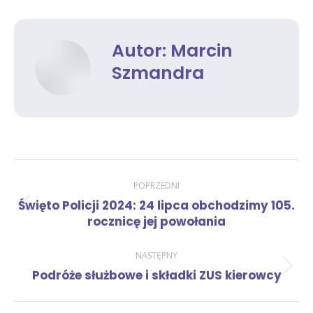
Facebook
X
LinkedIn
Autor:
Marcin
Szmandra
Nawigacja
POPRZEDNI
Święto Policji 2024: 24 lipca obchodzimy 105.
Poprzedni
wpisów
rocznicę jej powołania
wpis:
NASTĘPNY
Następny
Podróże służbowe i składki ZUS kierowcy
wpis: