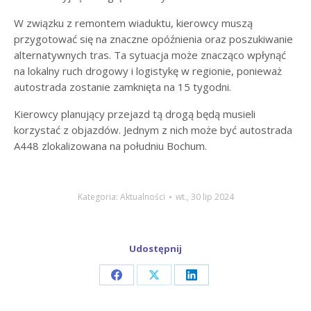
W związku z remontem wiaduktu, kierowcy muszą
przygotować się na znaczne opóźnienia oraz poszukiwanie
alternatywnych tras. Ta sytuacja może znacząco wpłynąć
na lokalny ruch drogowy i logistykę w regionie, ponieważ
autostrada zostanie zamknięta na 15 tygodni.
Kierowcy planujący przejazd tą drogą będą musieli
korzystać z objazdów. Jednym z nich może być autostrada
A448 zlokalizowana na południu Bochum.
Kategoria:
Aktualności
wt., 30 lip 2024
Udostępnij
Share
Share
Share
on
on
on