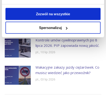
European Labour Authority (ELA)
Zezwól na wszystkie
wyjaśniła nowe obowiązki dla busów w
transporcie międzynarodowym.
Spersonalizuj
pt., 17 lip 2026
Kontrole umów cywilnoprawnych po 8
lipca 2026. PIP zapowiada nową jakość.
pt., 10 lip 2026
Wakacyjne zakazy jazdy ciężarówek. Co
musisz wiedzieć jako przewoźnik?
pt., 03 lip 2026