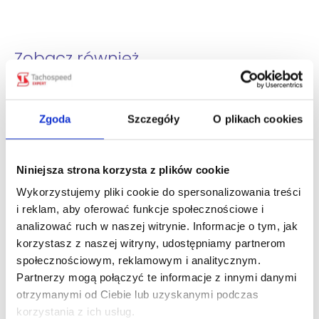
Zobacz również
Obowiązkowa aktualizacja tachografów
nowej generacji. Które urządzenia
Zgoda
Szczegóły
O plikach cookies
trzeba zaktualizować i kiedy?
pt., 07 sie 2026
Niniejsza strona korzysta z plików cookie
Zniesienie opłaty e-TOLL dla pojazdów
Wykorzystujemy pliki cookie do spersonalizowania treści
lekkich z przyczepą od 21 września
2026 r.
i reklam, aby oferować funkcje społecznościowe i
analizować ruch w naszej witrynie. Informacje o tym, jak
pt., 31 lip 2026
korzystasz z naszej witryny, udostępniamy partnerom
społecznościowym, reklamowym i analitycznym.
Zwrot myta we Włoszech za korki.
Partnerzy mogą połączyć te informacje z innymi danymi
Przewoźnik może odzyskać nawet
otrzymanymi od Ciebie lub uzyskanymi podczas
100% opłaty.
korzystania z ich usług.
pt., 24 lip 2026