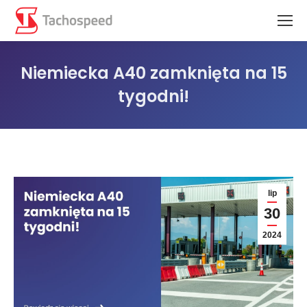
Niemiecka A40 zamknięta na 15
tygodni!
Jesteś tutaj:
lip
30
2024