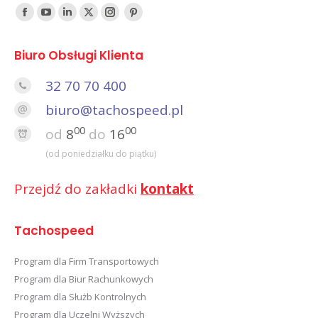
Find us on:
Facebook
YouTube
Linked
Twitter
Instagram
Pinterest
In
Biuro Obsługi Klienta
32 70 70 400
biuro@tachospeed.pl
00
00
od
8
do
16
(od poniedziałku do piątku)
Przejdź do zakładki
kontakt
Tachospeed
Program dla Firm Transportowych
Program dla Biur Rachunkowych
Program dla Służb Kontrolnych
Program dla Uczelni Wyższych