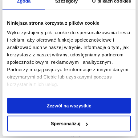
Zgoda
Szczegóły
O plikach cookies
działań naszych pracowników w myśl nowych
wrześniowych przepisów.
Niniejsza strona korzysta z plików cookie
Zapraszamy również do przetestowania, całkowicie
za darmo przez okres 14 dni, oprogramowania
Wykorzystujemy pliki cookie do spersonalizowania treści
Tachospeed Expert – oprogramowania do ewidencji
i reklam, aby oferować funkcje społecznościowe i
i rozliczania czasu pracy kierowców
analizować ruch w naszej witrynie. Informacje o tym, jak
korzystasz z naszej witryny, udostępniamy partnerom
Pobierz Tachospeed Expert
społecznościowym, reklamowym i analitycznym.
Partnerzy mogą połączyć te informacje z innymi danymi
Autor:
otrzymanymi od Ciebie lub uzyskanymi podczas
Sebastian Słaby
korzystania z ich usług.
Ekspert branży transportowej
Zezwól na wszystkie
Kategoria:
Aktualności
pt., 22 wrz 2023
Spersonalizuj
Udostępnij