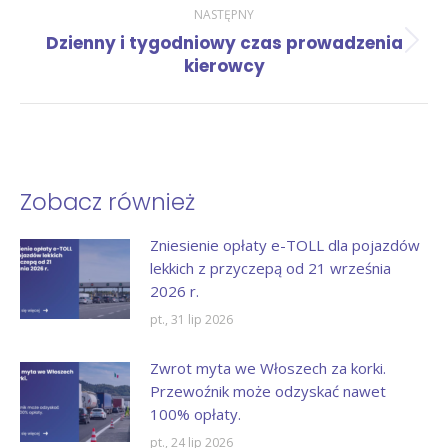
NASTĘPNY
Dzienny i tygodniowy czas prowadzenia
Następny
kierowcy
wpis:
Zobacz również
Zniesienie opłaty e-TOLL dla pojazdów
lekkich z przyczepą od 21 września
2026 r.
pt., 31 lip 2026
Zwrot myta we Włoszech za korki.
Przewoźnik może odzyskać nawet
100% opłaty.
pt., 24 lip 2026