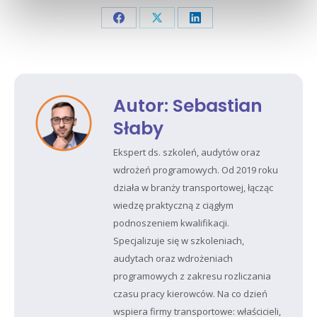
Share
Share
Share
on
on
on
Facebook
X
LinkedIn
Autor:
Sebastian
Słaby
Ekspert ds. szkoleń, audytów oraz
wdrożeń programowych. Od 2019 roku
działa w branży transportowej, łącząc
wiedzę praktyczną z ciągłym
podnoszeniem kwalifikacji.
Specjalizuje się w szkoleniach,
audytach oraz wdrożeniach
programowych z zakresu rozliczania
czasu pracy kierowców. Na co dzień
wspiera firmy transportowe: właścicieli,