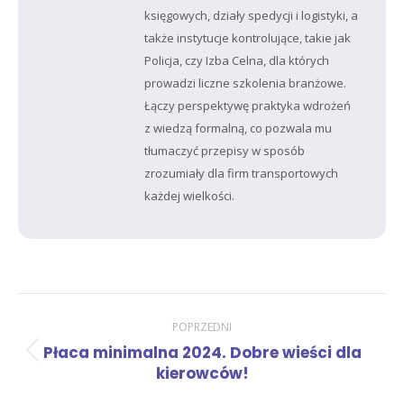
księgowych, działy spedycji i logistyki, a
także instytucje kontrolujące, takie jak
Policja, czy Izba Celna, dla których
prowadzi liczne szkolenia branżowe.
Łączy perspektywę praktyka wdrożeń
z wiedzą formalną, co pozwala mu
tłumaczyć przepisy w sposób
zrozumiały dla firm transportowych
każdej wielkości.
Nawigacja
POPRZEDNI
Płaca minimalna 2024. Dobre wieści dla
Poprzedni
wpisów
kierowców!
wpis: