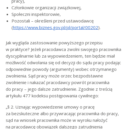
pracy),
Członkowie organizacji związkowej,
Społeczni inspektorowie,
Pozostali – określeni przed ustawodawcę
(
https://www.biznes.gov.pl/pl/portal/00202
).
Jak wygląda zastosowanie powyższego przepisu
w praktyce? Jeżeli pracodawca zwolni swojego pracownika
dyscyplinarnie lub za wypowiedzeniem, ten będzie miał
możliwość odwołania się od decyzji do sądu pracy podając
odpowiednie powody (argumenty) wobec otrzymanego
zwolnienia. Sąd pracy może orzec bezpodstawne
zwolnienie i nakazać pracodawcy powrót pracownika
do pracy – jego dalsze zatrudnienie. Zgodnie z treścią
artykułu 477 kodeksu postępowania cywilnego:
„§ 2. Uznając wypowiedzenie umowy o pracę
za bezskuteczne albo przywracając pracownika do pracy,
sąd na wniosek pracownika może w wyroku nałożyć
na pracodawcę obowiązek dalszego zatrudnienia