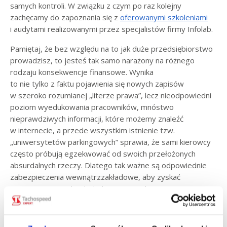
samych kontroli. W związku z czym po raz kolejny
zachęcamy do zapoznania się z
oferowanymi szkoleniami
i audytami realizowanymi przez specjalistów firmy Infolab.
Pamiętaj, że bez względu na to jak duże przedsiębiorstwo
prowadzisz, to jesteś tak samo narażony na różnego
rodzaju konsekwencje finansowe. Wynika
to nie tylko z faktu pojawienia się nowych zapisów
w szeroko rozumianej „literze prawa”, lecz nieodpowiedni
poziom wyedukowania pracowników, mnóstwo
nieprawdziwych informacji, które możemy znaleźć
w internecie, a przede wszystkim istnienie tzw.
„uniwersytetów parkingowych” sprawia, że sami kierowcy
często próbują egzekwować od swoich przełożonych
absurdalnych rzeczy. Dlatego tak ważne są odpowiednie
zabezpieczenia wewnątrzzakładowe, aby zyskać
przynajmniej trochę dodatkowego spokoju w poczet
ciągnącego się latami sporu sądowego, gdzie będziemy
musieli udowadniać swoją „niewinność” przed darmowymi
pozwami, które mogą spłynąć za sprawą odpowiednich