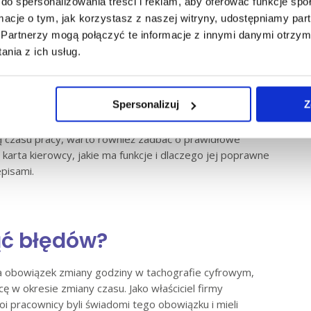
do spersonalizowania treści i reklam, aby oferować funkcje sp
u na tachografie cyfrowym należy wprowadzić
ormacje o tym, jak korzystasz z naszej witryny, udostępniamy p
j sytuacji powinno się wykonać wydruk z tachografu
Partnerzy mogą połączyć te informacje z innymi danymi otrzym
czasu lokalnego z godziny 6:00 na 7:00”. Analogicznie
nia z ich usług.
u analogowego i odpowiednią informację zapisać
ejsce podczas wykonywania jazdy, kierowca musi zachować
hografie należy wprowadzić dopiero po bezpiecznym
Spersonalizuj
Z
iejscu.
 czasu pracy, warto również zadbać o prawidłowe
 karta kierowcy, jakie ma funkcje i dlaczego jej poprawne
pisami.
ąć błędów?
a obowiązek zmiany godziny w tachografie cyfrowym,
 w okresie zmiany czasu. Jako właściciel firmy
i pracownicy byli świadomi tego obowiązku i mieli