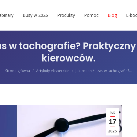
binary
Busy w 2026
Produkty
Pomoc
Blog
E-boo
as w tachografie? Praktyczny
kierowców.
Jesteś tutaj:
Strona główna
Artykuły eksperckie
Jak zmienić czas w tachografie?…
lut
17
2025