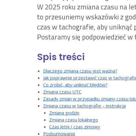
W 2025 roku zmiana czasu na letn
to przesuniemy wskazówki z godz
czas w tachografie, aby uniknąć
Postaramy się podpowiedzieć w 
Spis treści
Dlaczego zmiana czasu jest ważna?
Jak poprawnie przestawić czas w tachograf
Co zrobić, aby uniknąć błędów?
Zmiana czasu UTC
Zasady zmian w przypadku zmiany czasu lok
Zmiana czasu w tachografie – instrukcja
Zmiana godzin
Zmiana czasu lokalnego
Czas letni / czas zimowy
Podsumowanie