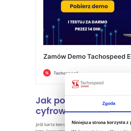
Jak poprawnie przest
Zgoda
cyfrowym?
Niniejsza strona korzysta z
Jeśli karta kierowcy nie znajduje się w tachog
letni, konieczne jest ręczne dostosowanie godzi