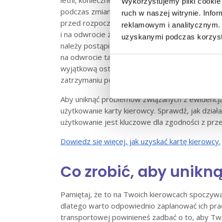
Wykorzystujemy pliki cookie 
podczas zmiany czasu lokalnego, korektę czas
ruch w naszej witrynie. Inf
przed rozpoczęciem nowego dnia pracy. W takie
reklamowym i analitycznym. 
i na odwrocie zapisać informacje typu: „zmiana 
uzyskanymi podczas korzysta
należy postąpić w sytuacji używania tachograf
na odwrocie tarczki. Jeśli zmiana czasu ma mi
wyjątkową ostrożność. Korektę godziny w tac
zatrzymaniu pojazdu w odpowiednim do tego m
Aby uniknąć problemów związanych z ewidencją
użytkowanie karty kierowcy. Sprawdź, jak działa
użytkowanie jest kluczowe dla zgodności z prze
Dowiedz się więcej, jak uzyskać kartę kierowcy.
Co zrobić, aby unikn
Pamiętaj, że to na Twoich kierowcach spoczyw
dlatego warto odpowiednio zaplanować ich pracę
transportowej powinieneś zadbać o to, aby Two