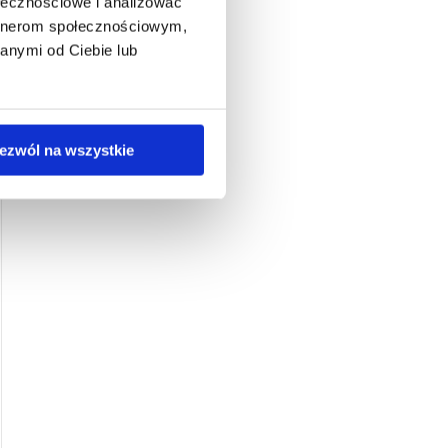
ołecznościowe i analizować
artnerom społecznościowym,
anymi od Ciebie lub
ezwól na wszystkie