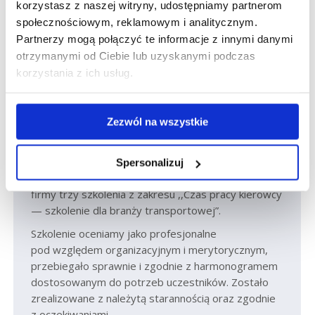
korzystasz z naszej witryny, udostępniamy partnerom
społecznościowym, reklamowym i analitycznym.
Partnerzy mogą połączyć te informacje z innymi danymi
otrzymanymi od Ciebie lub uzyskanymi podczas
Opinie Klientów
korzystania z ich usług.
Zezwól na wszystkie
Firma Infolab Narloch Sp. z o.o. w dniach 23, 24
Spersonalizuj
oraz 29 marca 2022r. przeprowadziła dla naszej
firmy trzy szkolenia z zakresu ,,Czas pracy kierowcy
— szkolenie dla branży transportowej”.
Szkolenie oceniamy jako profesjonalne
pod względem organizacyjnym i merytorycznym,
przebiegało sprawnie i zgodnie z harmonogramem
dostosowanym do potrzeb uczestników. Zostało
zrealizowane z należytą starannością oraz zgodnie
z oczekiwaniami.