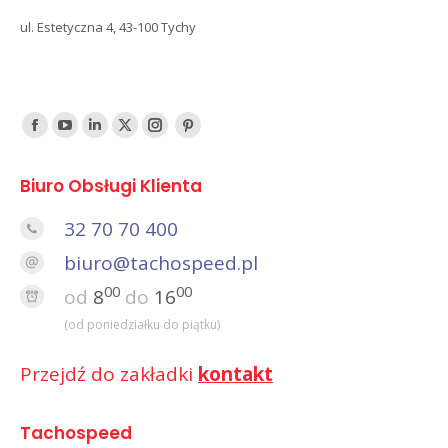
ul. Estetyczna 4, 43-100 Tychy
Find us on:
Facebook
YouTube
Linked
Twitter
Instagram
Pinterest
In
Biuro Obsługi Klienta
32 70 70 400
biuro@tachospeed.pl
00
00
od
8
do
16
(od poniedziałku do piątku)
Przejdź do zakładki
kontakt
Tachospeed