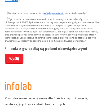
Potwierdzam, że zapoznałem się z
polityką prywatności
strony tachospeed.pl*
Zgadzam się na przetwarzanie moich danych osobowych przez Infolab Sp. z o.o.,
ul. Estetyczna 4, 43-100 Tychy w celu marketingowym. Wyrażenie zgody jest dobrowolne. Mam
prawo cofnięcia zgody w dowolnym momencie bez wpływu na zgodność z prawem
przetwarzania, którego dokonano na podstawie zgody przed jej cofnięciem. Mam prawo
dostępu do treści swoich danych i ich sprostowania, usunięcia, ograniczenia przetwarzania,
oraz prawo do przenoszenia danych na zasadach zawartych w polityce prywatności strony
tachospeed.pl. Dane osobowe na stronie tachospeed.pl przetwarzane są zgodnie z polityką
prywatności. Zachęcamy do zapoznania się z polityką przed wyrażeniem zgody.*
* – pola z gwiazdką są polami obowiązkowymi
Kompleksowe rozwiązania dla firm transportowych,
rozliczających oraz służb kontrolnych.