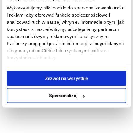
Autor:
Marcin
Wykorzystujemy pliki cookie do spersonalizowania treści
Szmandra
i reklam, aby oferować funkcje społecznościowe i
analizować ruch w naszej witrynie. Informacje o tym, jak
korzystasz z naszej witryny, udostępniamy partnerom
społecznościowym, reklamowym i analitycznym.
Partnerzy mogą połączyć te informacje z innymi danymi
otrzymanymi od Ciebie lub uzyskanymi podczas
korzystania z ich usług.
Nawigacja
POPRZEDNI
Certyfikat Kompetencji Zawodowych.
Poprzedni
wpisów
Sprawdź przykładowe zadanie
wpis:
Zezwól na wszystkie
NASTĘPNY
Spersonalizuj
Wysokość przeciętnego wynagrodzenia dla
Następny
kierowców — zmiana od 01.01.2023 r.!
wpis: