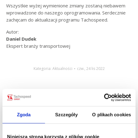
Wszystkie wyżej wymienione zmiany zostaną niebawem
wprowadzone do naszego oprogramowania. Serdecznie
zachęcam do aktualizacji programu Tachospeed.
Autor:
Daniel Dudek
Ekspert branży transportowej
Kategoria:
Aktualności
czw., 24 lis 2022
Udostępnij
Share
Share
Share
Zgoda
Szczegóły
O plikach cookies
on
on
on
Facebook
X
LinkedIn
Niniejsza strona korzysta z plików cookie