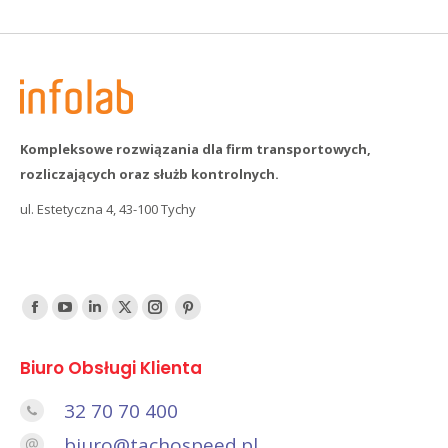
Kompleksowe rozwiązania dla firm transportowych,
rozliczających oraz służb kontrolnych.
ul. Estetyczna 4, 43-100 Tychy
Find us on:
Facebook
YouTube
Linked
Twitter
Instagram
Pinterest
In
Biuro Obsługi Klienta
32 70 70 400
biuro@tachospeed.pl