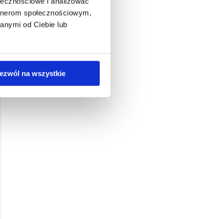
ołecznościowe i analizować
artnerom społecznościowym,
anymi od Ciebie lub
ezwól na wszystkie