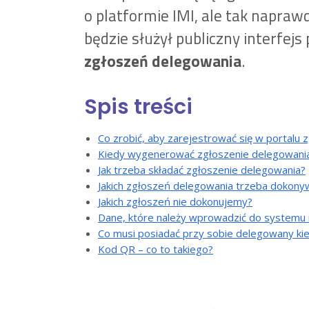
o platformie IMI, ale tak napraw
będzie służył publiczny interfe
zgłoszeń delegowania
.
Spis treści
Co zrobić, aby zarejestrować się w portalu
Kiedy wygenerować zgłoszenie delegowani
Jak trzeba składać zgłoszenie delegowania?
Jakich zgłoszeń delegowania trzeba dokony
Jakich zgłoszeń nie dokonujemy?
Dane, które należy wprowadzić do systemu 
Co musi posiadać przy sobie delegowany ki
Kod QR – co to takiego?