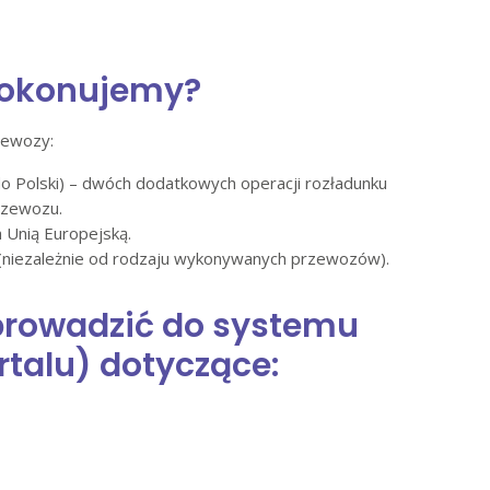
 dokonujemy?
zewozy:
cy do Polski) – dwóch dodatkowych operacji rozładunku
rzewozu.
 Unią Europejską.
 (niezależnie od rodzaju wykonywanych przewozów).
wprowadzić do systemu
talu) dotyczące: