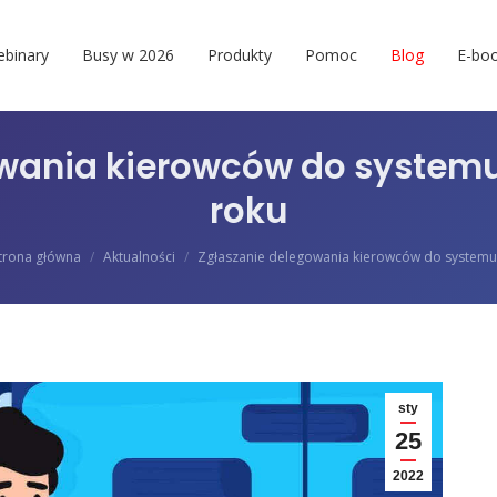
binary
Busy w 2026
Produkty
Pomoc
Blog
E-boo
wania kierowców do systemu 
roku
esteś tutaj:
trona główna
Aktualności
Zgłaszanie delegowania kierowców do system
sty
25
2022