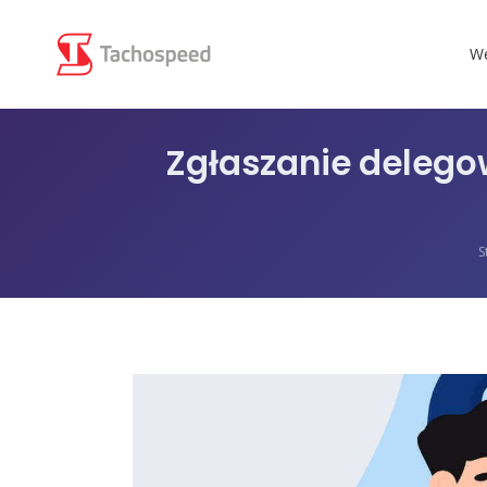
We
Zgłaszanie delego
J
S