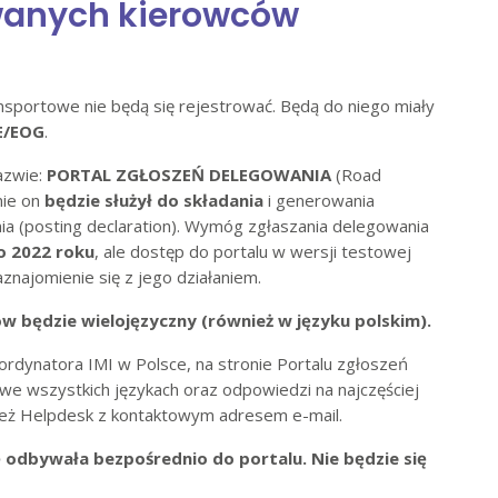
wanych kierowców
sportowe nie będą się rejestrować. Będą do niego miały
E/EOG
.
azwie:
PORTAL ZGŁOSZEŃ DELEGOWANIA
(Road
nie on
będzie służył do składania
i generowania
a (posting declaration). Wymóg zgłaszania delegowania
o 2022 roku
, ale dostęp do portalu w wersji testowej
znajomienie się z jego działaniem.
w będzie wielojęzyczny (również w języku polskim).
rdynatora IMI w Polsce, na stronie Portalu zgłoszeń
we wszystkich językach oraz odpowiedzi na najczęściej
nież Helpdesk z kontaktowym adresem e-mail.
ę odbywała bezpośrednio do portalu. Nie będzie się