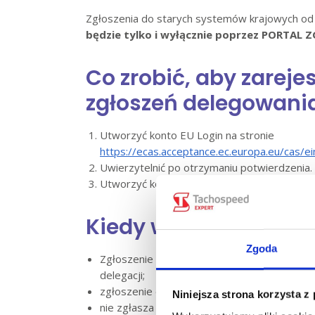
Zgłoszenia do starych systemów krajowych od 
będzie tylko i wyłącznie poprzez PORTA
Co zrobić, aby zareje
zgłoszeń delegowani
Utworzyć konto EU Login na stronie
https://ecas.acceptance.ec.europa.eu/cas/ei
Uwierzytelnić po otrzymaniu potwierdzenia.
Utworzyć konto firmowe na
Portalu zgłos
Kiedy wygenerować z
Zgoda
Zgłoszenie delegowania należy wygenerować 
delegacji;
zgłoszenie delegowania nie składa się na jed
Niniejsza strona korzysta z
nie zgłasza się na jedną delegację, ani na je