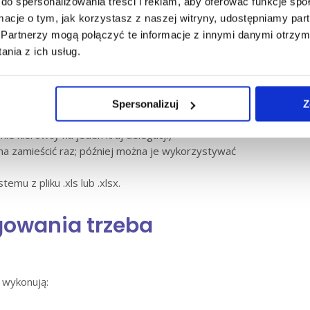
do spersonalizowania treści i reklam, aby oferować funkcje sp
ony okres czasu.
ormacje o tym, jak korzystasz z naszej witryny, udostępniamy p
Partnerzy mogą połączyć te informacje z innymi danymi otrzym
dziale od 1 dnia do 6 miesięcy, później firma
nia z ich usług.
aktualizować.
głoszenie delegowania?
Spersonalizuj
Z
ie kierowcy na jeden kraj delegacji)
a zamieścić raz; później można je wykorzystywać
u z pliku .xls lub .xlsx.
gowania trzeba
 wykonują: