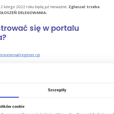
2 lutego 2022 roku będą już nieważne.
Zgłaszać trzeba
L ZGŁOSZEŃ DELEGOWANIA.
strować się w portalu
a?
m/external/register.cgi
zeń delegowania
.
głoszenie delegowania?
Szczegóły
najpóźniej w chwili rozpoczęcia przez kierowcę
ną trasę, czy jeden przejazd;
 plików cookie
den dzień;