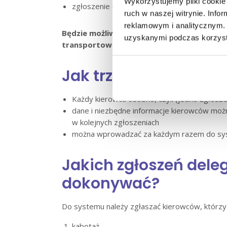
Wykorzystujemy pliki cookie 
zgłoszenie delegowania składa się na określ
ruch w naszej witrynie. Inf
reklamowym i analitycznym. 
Będzie możliwość zgłoszenia na okres w prze
uzyskanymi podczas korzysta
transportowa będzie mogła na bieżąco je 
Jak trzeba składać z
Każdy kierowca osobno, czyli (jedno zgłoszen
dane i niezbędne informacje kierowców możn
w kolejnych zgłoszeniach
można wprowadzać za każdym razem do system
Jakich zgłoszeń dele
dokonywać?
Do systemu należy zgłaszać kierowców, którzy
kabotaż