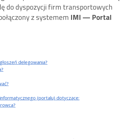
dę do dyspozycji firm transportowych
js połączony z systemem
IMI — Portal
 zgłoszeń delegowania?
a?
wać?
informatycznego (portalu) dotyczące:
erowca?