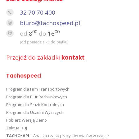
32 70 70 400
biuro@tachospeed.pl
00
00
od
8
do
16
(od poniedziałku do piątku)
Przejdź do zakładki
kontakt
Tachospeed
Program dla Firm Transportowych
Program dla Biur Rachunkowych
Program dla Służb Kontrolnych
Program dla Uczelni Wyższych
Pobierz Wersję Demo
Zaktualizuj
TACHO•API
– Analiza czasu pracy kierowców w czasie