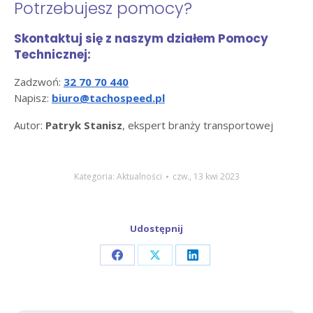
Potrzebujesz pomocy?
Skontaktuj się z naszym działem Pomocy
Technicznej:
Zadzwoń:
32 70 70 440
Napisz:
biuro@tachospeed.pl
Autor:
Patryk Stanisz
, ekspert branży transportowej
Kategoria:
Aktualności
czw., 13 kwi 2023
Udostępnij
Share
Share
Share
on
on
on
Facebook
X
LinkedIn