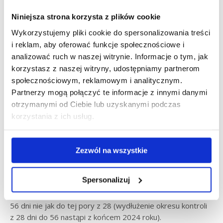
zatrzymywania pojazdu do kontroli przez inspektora.
Niniejsza strona korzysta z plików cookie
Wstępna kontrola odbywa się całkowicie zdalnie (poprzez
Wykorzystujemy pliki cookie do spersonalizowania treści
zastosowanie odpowiedniej anteny), którą autoryzuje
i reklam, aby oferować funkcje społecznościowe i
inspektor, a tachograf automatycznie udostępnia dane.
analizować ruch w naszej witrynie. Informacje o tym, jak
Tachografy będą udostępniać informacje odnośnie czasu
pracy kierowcy, a także wysyłać takie informacje jak:
korzystasz z naszej witryny, udostępniamy partnerom
społecznościowym, reklamowym i analitycznym.
Zalogowanie karty kierowcy,
Partnerzy mogą połączyć te informacje z innymi danymi
Chwilowa prędkość,
otrzymanymi od Ciebie lub uzyskanymi podczas
Próby załamania zabezpieczeń (używanie magnesu
korzystania z ich usług.
czy wyłącznika, nieprawidłowe działanie czujników
ruchu).
Zezwól na wszystkie
Tachografy inteligentne 2-giej generacji będą mogły
przechowywać w swojej pamięci
więcej danych
, dzięki
Spersonalizuj
czemu kontrole będą mogły obejmować
dłuższy okres
— sprawdzana może być aktywność kierowcy z ostatnich
56 dni nie jak do tej pory z 28 (wydłużenie okresu kontroli
z 28 dni do 56 nastąpi z końcem 2024 roku).