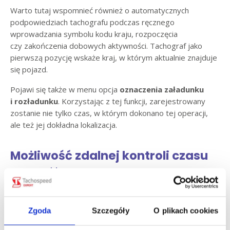
Warto tutaj wspomnieć również o automatycznych
podpowiedziach tachografu podczas ręcznego
wprowadzania symbolu kodu kraju, rozpoczęcia
czy zakończenia dobowych aktywności. Tachograf jako
pierwszą pozycję wskaże kraj, w którym aktualnie znajduje
się pojazd.
Pojawi się także w menu opcja
oznaczenia załadunku
i rozładunku
. Korzystając z tej funkcji, zarejestrowany
zostanie nie tylko czas, w którym dokonano tej operacji,
ale też jej dokładna lokalizacja.
Możliwość zdalnej kontroli czasu
pracy
kierowcy
Najważniejszą zmianą względem pierwszej generacji
tachografów będzie zastosowanie technologii systemów
Zgoda
Szczegóły
O plikach cookies
wydzielonej komunikacji krótkiego zasięgu (DSRC). Dzięki
takiemu rozwiązaniu nie będzie konieczności