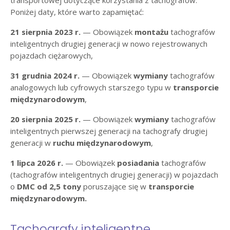
transportowej dotyczące korzystania z tachografów.
Poniżej daty, które warto zapamiętać:
21 sierpnia 2023 r.
— Obowiązek
montażu
tachografów
inteligentnych drugiej generacji w nowo rejestrowanych
pojazdach ciężarowych,
31 grudnia 2024 r.
— Obowiązek
wymiany
tachografów
analogowych lub cyfrowych starszego typu w
transporcie
międzynarodowym
,
20 sierpnia 2025 r.
— Obowiązek
wymiany
tachografów
inteligentnych pierwszej generacji na tachografy drugiej
generacji w
ruchu międzynarodowym
,
1 lipca 2026 r.
— Obowiązek
posiadania
tachografów
(tachografów inteligentnych drugiej generacji) w pojazdach
o
DMC od 2,5 tony
poruszające się w
transporcie
międzynarodowym.
Tachografy inteligentne