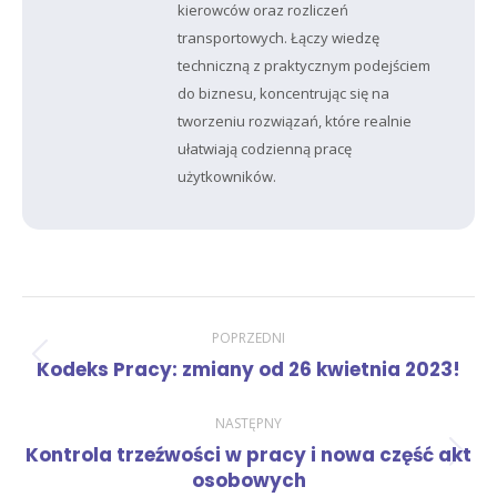
kierowców oraz rozliczeń
transportowych. Łączy wiedzę
techniczną z praktycznym podejściem
do biznesu, koncentrując się na
tworzeniu rozwiązań, które realnie
ułatwiają codzienną pracę
użytkowników.
Nawigacja
POPRZEDNI
Poprzedni
Kodeks Pracy: zmiany od 26 kwietnia 2023!
wpisów
wpis:
NASTĘPNY
Kontrola trzeźwości w pracy i nowa część akt
Następny
osobowych
wpis: