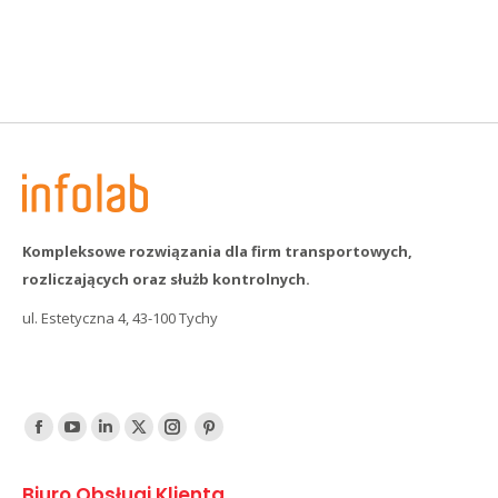
Kompleksowe rozwiązania dla firm transportowych,
rozliczających oraz służb kontrolnych.
ul. Estetyczna 4, 43-100 Tychy
Find us on:
Facebook
YouTube
Linked
Twitter
Instagram
Pinterest
In
Biuro Obsługi Klienta