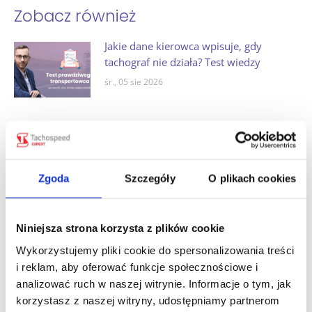
Zobacz również
Jakie dane kierowca wpisuje, gdy
tachograf nie działa? Test wiedzy
śr., 05 sie 2026
Ile dni wstecz kierowca musi mieć dane
z karty i wykresówki? Test wiedzy
śr., 29 lip 2026
Zgoda
Szczegóły
O plikach cookies
Kiedy nie trzeba zaświadczenia na
przewozy drogowe na potrzeby własne?
Niniejsza strona korzysta z plików cookie
Sprawdź się w quizie
Wykorzystujemy pliki cookie do spersonalizowania treści
śr., 22 lip 2026
i reklam, aby oferować funkcje społecznościowe i
analizować ruch w naszej witrynie. Informacje o tym, jak
Czy kierowca busa na wyłączeniu musi
korzystasz z naszej witryny, udostępniamy partnerom
używać karty kierowcy? Sprawdź się w