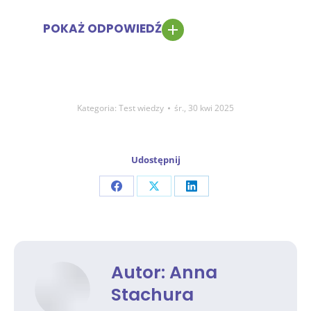
POKAŻ ODPOWIEDŹ
Kategoria:
Test wiedzy
śr., 30 kwi 2025
Udostępnij
Share
Share
Share
on
on
on
Facebook
X
LinkedIn
Autor:
Anna
Stachura