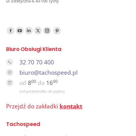
ul. Estetyczna 4, 43-100 Tychy
Find us on:
Facebook
YouTube
Linked
Twitter
Instagram
Pinterest
In
Biuro Obsługi Klienta
32 70 70 400
biuro@tachospeed.pl
00
00
od
8
do
16
(od poniedziałku do piątku)
Przejdź do zakładki
kontakt
Tachospeed