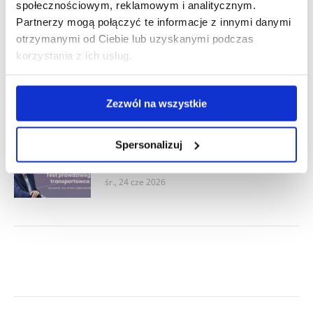
społecznościowym, reklamowym i analitycznym.
quizie
Partnerzy mogą połączyć te informacje z innymi danymi
śr., 15 lip 2026
otrzymanymi od Ciebie lub uzyskanymi podczas
korzystania z ich usług.
Ile godzin może jechać kierowca busa
2,5 t w transporcie międzynarodowym?
śr., 01 lip 2026
Zezwól na wszystkie
Spersonalizuj
Dieta krajowa kierowcy: ile wyniesie za
wyjazd od poniedziałku do piątku?
śr., 24 cze 2026