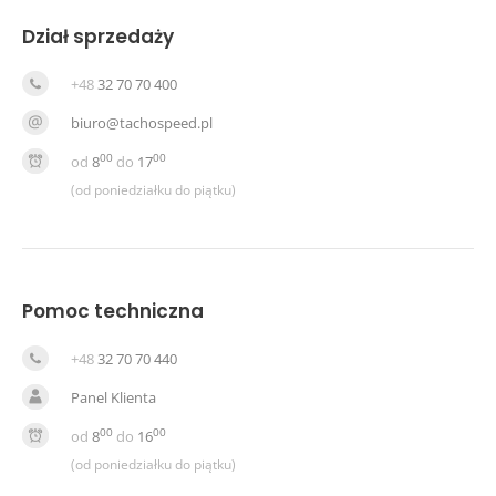
Dział sprzedaży
+48
32 70 70 400
biuro@tachospeed.pl
00
00
od
8
do
17
(od poniedziałku do piątku)
Pomoc techniczna
+48
32 70 70 440
Panel Klienta
00
00
od
8
do
16
(od poniedziałku do piątku)