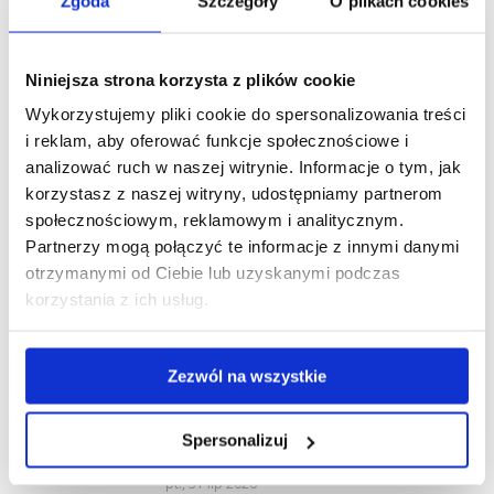
wpisów
Zgoda
Szczegóły
O plikach cookies
wpis:
NASTĘPNY
Następny
Dieta krajowa – informacje, stawki, wyjątki
Niniejsza strona korzysta z plików cookie
wpis:
Wykorzystujemy pliki cookie do spersonalizowania treści
i reklam, aby oferować funkcje społecznościowe i
analizować ruch w naszej witrynie. Informacje o tym, jak
korzystasz z naszej witryny, udostępniamy partnerom
Zobacz również
społecznościowym, reklamowym i analitycznym.
Partnerzy mogą połączyć te informacje z innymi danymi
Obowiązkowa aktualizacja tachografów
otrzymanymi od Ciebie lub uzyskanymi podczas
nowej generacji. Które urządzenia
korzystania z ich usług.
trzeba zaktualizować i kiedy?
pt., 07 sie 2026
Zezwól na wszystkie
Zniesienie opłaty e-TOLL dla pojazdów
lekkich z przyczepą od 21 września
Spersonalizuj
2026 r.
pt., 31 lip 2026