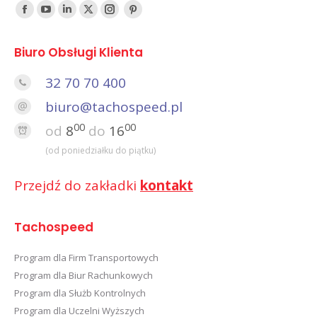
Find us on:
Facebook
YouTube
Linked
Twitter
Instagram
Pinterest
In
Biuro Obsługi Klienta
32 70 70 400
biuro@tachospeed.pl
00
00
od
8
do
16
(od poniedziałku do piątku)
Przejdź do zakładki
kontakt
Tachospeed
Program dla Firm Transportowych
Program dla Biur Rachunkowych
Program dla Służb Kontrolnych
Program dla Uczelni Wyższych