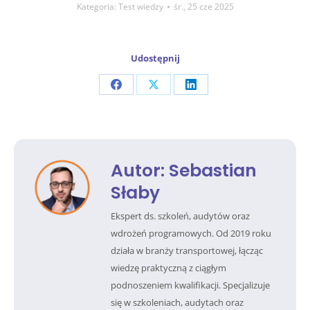
Kategoria:
Test wiedzy
śr., 25 cze 2025
Udostępnij
Share
Share
Share
on
on
on
Facebook
X
LinkedIn
Autor:
Sebastian
Słaby
Ekspert ds. szkoleń, audytów oraz
wdrożeń programowych. Od 2019 roku
działa w branży transportowej, łącząc
wiedzę praktyczną z ciągłym
podnoszeniem kwalifikacji. Specjalizuje
się w szkoleniach, audytach oraz