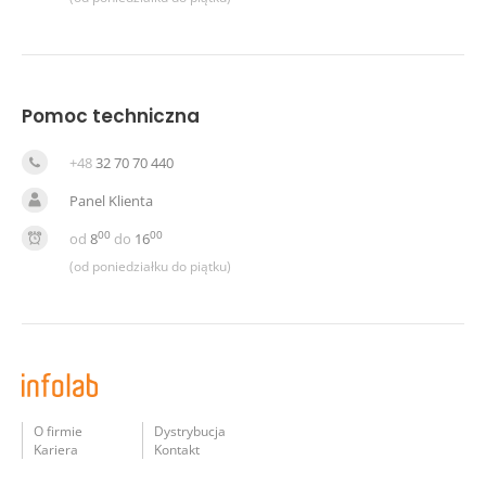
Pomoc techniczna
+48
32 70 70 440
Panel Klienta
00
00
od
8
do
16
(od poniedziałku do piątku)
O firmie
Dystrybucja
Kariera
Kontakt