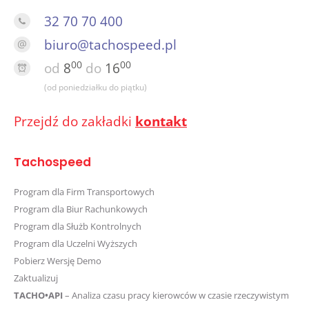
32 70 70 400
biuro@tachospeed.pl
00
00
od
8
do
16
(od poniedziałku do piątku)
Przejdź do zakładki
kontakt
Tachospeed
Program dla Firm Transportowych
Program dla Biur Rachunkowych
Program dla Służb Kontrolnych
Program dla Uczelni Wyższych
Pobierz Wersję Demo
Zaktualizuj
TACHO•API
– Analiza czasu pracy kierowców w czasie rzeczywistym