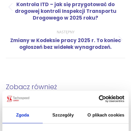
Kontrola ITD – jak się przygotować do
wpisów
Poprzedni
drogowej kontroli Inspekcji Transportu
wpis:
Drogowego w 2025 roku?
NASTĘPNY
Zmiany w Kodeksie pracy 2025 r. To koniec
Następny
ogłoszeń bez widełek wynagrodzeń.
wpis:
Zobacz również
Jakie dane kierowca wpisuje, gdy
tachograf nie działa? Test wiedzy
śr., 05 sie 2026
Zgoda
Szczegóły
O plikach cookies