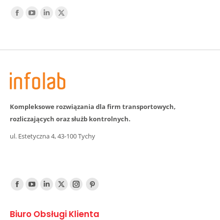
Find us on:
Facebook
YouTube
Linked
Twitter
In
Kompleksowe rozwiązania dla firm transportowych,
rozliczających oraz służb kontrolnych.
ul. Estetyczna 4, 43-100 Tychy
Find us on:
Facebook
YouTube
Linked
Twitter
Instagram
Pinterest
In
Biuro Obsługi Klienta