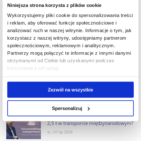
Ile dni wstecz kierowca musi mieć dane
Niniejsza strona korzysta z plików cookie
z karty i wykresówki? Test wiedzy
Wykorzystujemy pliki cookie do spersonalizowania treści
śr., 29 lip 2026
i reklam, aby oferować funkcje społecznościowe i
analizować ruch w naszej witrynie. Informacje o tym, jak
korzystasz z naszej witryny, udostępniamy partnerom
Kiedy nie trzeba zaświadczenia na
społecznościowym, reklamowym i analitycznym.
przewozy drogowe na potrzeby własne?
Sprawdź się w quizie
Partnerzy mogą połączyć te informacje z innymi danymi
otrzymanymi od Ciebie lub uzyskanymi podczas
śr., 22 lip 2026
korzystania z ich usług.
Czy kierowca busa na wyłączeniu musi
używać karty kierowcy? Sprawdź się w
Zezwól na wszystkie
quizie
śr., 15 lip 2026
Spersonalizuj
Ile godzin może jechać kierowca busa
2,5 t w transporcie międzynarodowym?
śr., 01 lip 2026