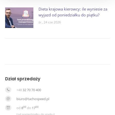
Dieta krajowa kierowcy: ile wyniesie za
wyjazd od poniedziałku do piątku?
śr., 24 cze 2026
Dział sprzedaży
+48
32 70 70 400
biuro@tachospeed.pl
00
00
od
8
do
17
(od poniedziałku do piątku)