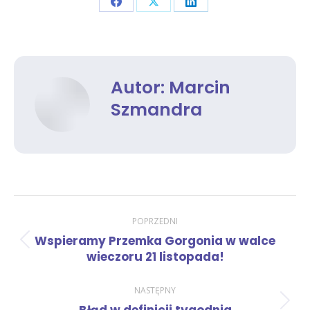
Share
Share
Share
on
on
on
Facebook
X
LinkedIn
Autor:
Marcin
Szmandra
Nawigacja
POPRZEDNI
Wspieramy Przemka Gorgonia w walce
Poprzedni
wpisów
wieczoru 21 listopada!
wpis:
NASTĘPNY
Następny