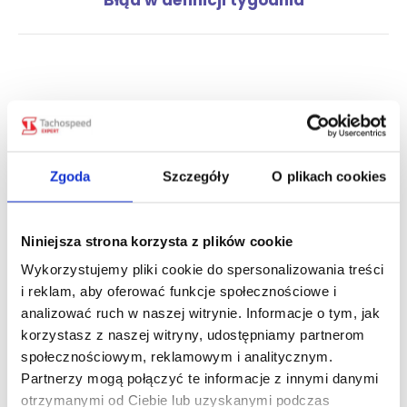
Błąd w definicji tygodnia
wpis:
Zobacz również
Obowiązkowa aktualizacja tachografów
Zgoda
Szczegóły
O plikach cookies
nowej generacji. Które urządzenia
trzeba zaktualizować i kiedy?
pt., 07 sie 2026
Niniejsza strona korzysta z plików cookie
Wykorzystujemy pliki cookie do spersonalizowania treści
Zniesienie opłaty e-TOLL dla pojazdów
i reklam, aby oferować funkcje społecznościowe i
lekkich z przyczepą od 21 września
analizować ruch w naszej witrynie. Informacje o tym, jak
2026 r.
korzystasz z naszej witryny, udostępniamy partnerom
pt., 31 lip 2026
społecznościowym, reklamowym i analitycznym.
Partnerzy mogą połączyć te informacje z innymi danymi
Zwrot myta we Włoszech za korki.
otrzymanymi od Ciebie lub uzyskanymi podczas