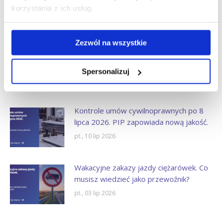
Przewoźnik może odzyskać nawet
korzystania z ich usług.
100% opłaty.
pt., 24 lip 2026
Zezwól na wszystkie
European Labour Authority (ELA)
wyjaśniła nowe obowiązki dla busów w
Spersonalizuj
transporcie międzynarodowym.
pt., 17 lip 2026
Kontrole umów cywilnoprawnych po 8
lipca 2026. PIP zapowiada nową jakość.
pt., 10 lip 2026
Wakacyjne zakazy jazdy ciężarówek. Co
musisz wiedzieć jako przewoźnik?
pt., 03 lip 2026