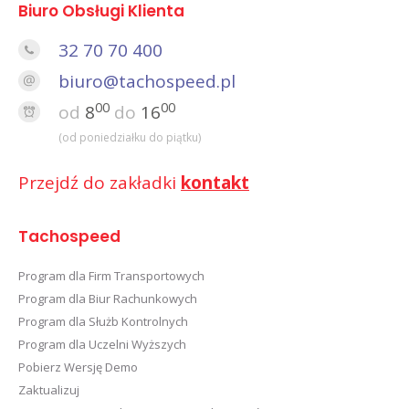
Biuro Obsługi Klienta
32 70 70 400
biuro@tachospeed.pl
00
00
od
8
do
16
(od poniedziałku do piątku)
Przejdź do zakładki
kontakt
Tachospeed
Program dla Firm Transportowych
Program dla Biur Rachunkowych
Program dla Służb Kontrolnych
Program dla Uczelni Wyższych
Pobierz Wersję Demo
Zaktualizuj