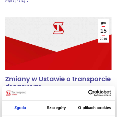
Czytaj dalej
gru
15
2016
Zmiany w Ustawie o transporcie
drogowym
Aktualności
czw., 15 gru 2016
Od dzisiaj, tj. od 15 grudnia 2016r. obowiązuje ustawa z 4
Zgoda
Szczegóły
O plikach cookies
listopada o zmianie ustawy o transporcie drogowym (art. 1
pkt 13 wchodzi w życie z dniem 30 listopada 2017 r., art. 6