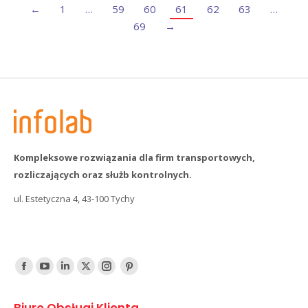
←
1
…
59
60
61
62
63
…
69
→
Kompleksowe rozwiązania dla firm transportowych,
rozliczających oraz służb kontrolnych.
ul. Estetyczna 4, 43-100 Tychy
Find us on:
Facebook
YouTube
Linked
Twitter
Instagram
Pinterest
In