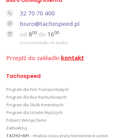
Biuro Obsługi Klienta
32 70 70 400
biuro@tachospeed.pl
00
00
od
8
do
16
(od poniedziałku do piątku)
Przejdź do zakładki
kontakt
Tachospeed
Program dla Firm Transportowych
Program dla Biur Rachunkowych
Program dla Służb Kontrolnych
Program dla Uczelni Wyższych
Pobierz Wersję Demo
Zaktualizuj
TACHO•API
– Analiza czasu pracy kierowców w czasie