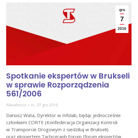
gru
7
2016
Spotkanie ekspertów w Brukseli
w sprawie Rozporządzenia
561/2006
Aktualności
śr., 07 gru 2016
Dariusz Wata, Dyrektor w Infolab, będąc jednocześnie
członkiem CORTE (Konfederacja Organizacji Kontroli
w Transporcie Drogowym z siedzibą w Brukseli)
oraz ekspertem Tachograph Forum (forum ekspertów