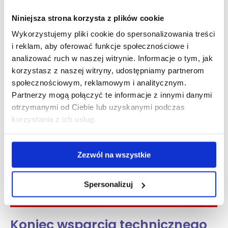
wchodzi w życie z dniem 1 grudnia 2016 r.). Zmienione
Niniejsza strona korzysta z plików cookie
przepisy dotyczą wytycznych, jakie muszą spełniać
Wykorzystujemy pliki cookie do spersonalizowania treści
zarządzający transportem, aby działać zgodnie
z wymogiem dobrej reputacji. Jeśli chcesz wiedzieć jak
i reklam, aby oferować funkcje społecznościowe i
nie stracić dobrej reputacji, koniecznie przeczytaj ten…
analizować ruch w naszej witrynie. Informacje o tym, jak
korzystasz z naszej witryny, udostępniamy partnerom
Czytaj dalej
społecznościowym, reklamowym i analitycznym.
Partnerzy mogą połączyć te informacje z innymi danymi
otrzymanymi od Ciebie lub uzyskanymi podczas
gru
korzystania z ich usług.
15
2016
Zezwól na wszystkie
Spersonalizuj
Koniec wsparcia technicznego