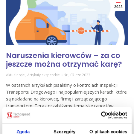
2023
Naruszenia kierowców – za co
jeszcze można otrzymać karę?
Aktualności
,
Artykuły eksperckie
śr., 07 cze 2023
W ostatnich artykułach pisaliśmy o kontrolach Inspekcji
Transportu Drogowego i najpopularniejszych karach, które
są nakładane na kierowcę, firmę i zarządzającego
transportem. Teraz przybliżymy tematykę raportów
kontrolnych czasu pracy, czyli zestawieniu pięciu kar, które
mogą się nam przydarzyć.
Czytaj dalej
Zgoda
Szczegóły
O plikach cookies