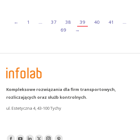
←
1
…
37
38
39
40
41
…
69
→
Kompleksowe rozwiązania dla firm transportowych,
rozliczających oraz służb kontrolnych.
ul. Estetyczna 4, 43-100 Tychy
Find us on: