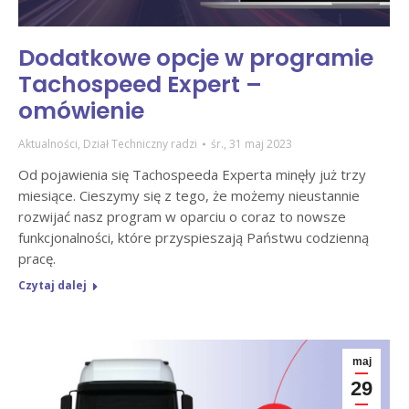
Dodatkowe opcje w programie
Tachospeed Expert –
omówienie
Aktualności
,
Dział Techniczny radzi
śr., 31 maj 2023
Od pojawienia się Tachospeeda Experta minęły już trzy
miesiące. Cieszymy się z tego, że możemy nieustannie
rozwijać nasz program w oparciu o coraz to nowsze
funkcjonalności, które przyspieszają Państwu codzienną
pracę.
Czytaj dalej
maj
29