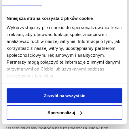
Niniejsza strona korzysta z plików cookie
cze
5
Wykorzystujemy pliki cookie do spersonalizowania treści
i reklam, aby oferować funkcje społecznościowe i
2023
analizować ruch w naszej witrynie. Informacje o tym, jak
korzystasz z naszej witryny, udostępniamy partnerom
społecznościowym, reklamowym i analitycznym.
Partnerzy mogą połączyć te informacje z innymi danymi
otrzymanymi od Ciebie lub uzyskanymi podczas
korzystania z ich usług.
Bezpieczny autobus i spokojny
rodzic. Jak zadbać o
Zezwól na wszystkie
bezpieczeństwo swoich dzieci
podczas wypoczynku?
Spersonalizuj
Aktualności
,
Artykuły eksperckie
pon., 05 cze 2023
Ostatnimi czasy pogoda nas rozpieszcza. Nic w tym