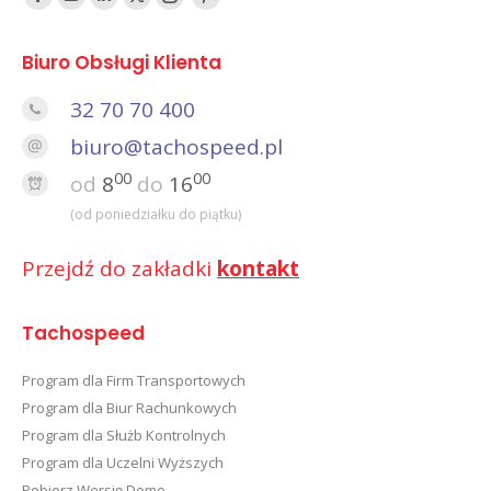
Facebook
YouTube
Linked
Twitter
Instagram
Pinterest
In
Biuro Obsługi Klienta
32 70 70 400
biuro@tachospeed.pl
00
00
od
8
do
16
(od poniedziałku do piątku)
Przejdź do zakładki
kontakt
Tachospeed
Program dla Firm Transportowych
Program dla Biur Rachunkowych
Program dla Służb Kontrolnych
Program dla Uczelni Wyższych
Pobierz Wersję Demo