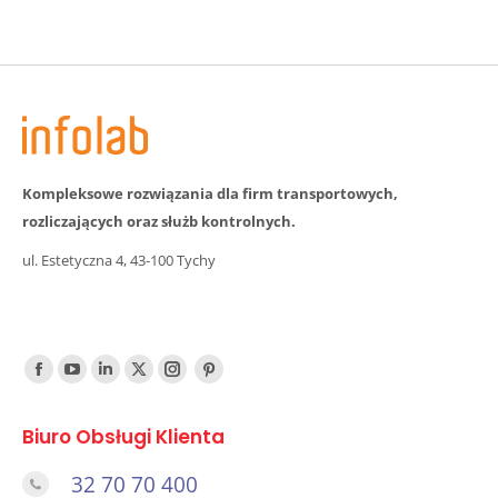
In
Kompleksowe rozwiązania dla firm transportowych,
rozliczających oraz służb kontrolnych.
ul. Estetyczna 4, 43-100 Tychy
Find us on:
Facebook
YouTube
Linked
Twitter
Instagram
Pinterest
In
Biuro Obsługi Klienta
32 70 70 400