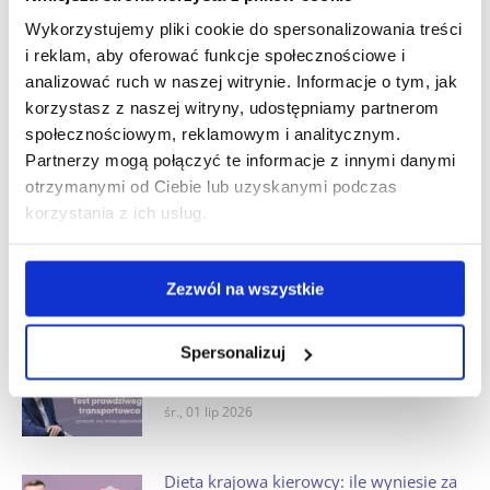
śr., 29 lip 2026
Wykorzystujemy pliki cookie do spersonalizowania treści
i reklam, aby oferować funkcje społecznościowe i
analizować ruch w naszej witrynie. Informacje o tym, jak
Kiedy nie trzeba zaświadczenia na
korzystasz z naszej witryny, udostępniamy partnerom
przewozy drogowe na potrzeby własne?
społecznościowym, reklamowym i analitycznym.
Sprawdź się w quizie
Partnerzy mogą połączyć te informacje z innymi danymi
śr., 22 lip 2026
otrzymanymi od Ciebie lub uzyskanymi podczas
korzystania z ich usług.
Czy kierowca busa na wyłączeniu musi
używać karty kierowcy? Sprawdź się w
quizie
Zezwól na wszystkie
śr., 15 lip 2026
Spersonalizuj
Ile godzin może jechać kierowca busa
2,5 t w transporcie międzynarodowym?
śr., 01 lip 2026
Dieta krajowa kierowcy: ile wyniesie za