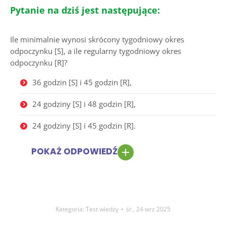
Pytanie na dziś jest następujące:
Ile minimalnie wynosi skrócony tygodniowy okres
odpoczynku [S], a ile regularny tygodniowy okres
odpoczynku [R]?
36 godzin [S] i 45 godzin [R],
24 godziny [S] i 48 godzin [R],
24 godziny [S] i 45 godzin [R].
POKAŻ ODPOWIEDŹ
Kategoria:
Test wiedzy
śr., 24 wrz 2025