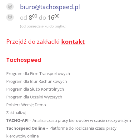
biuro@tachospeed.pl
00
00
od
8
do
16
(od poniedziałku do piątku)
Przejdź do zakładki
kontakt
Tachospeed
Program dla Firm Transportowych
Program dla Biur Rachunkowych
Program dla Służb Kontrolnych
Program dla Uczelni Wyższych
Pobierz Wersję Demo
Zaktualizuj
TACHO•API
– Analiza czasu pracy kierowców w czasie rzeczywistym
Tachospeed Online
– Platforma do rozliczania czasu pracy
kierowców online