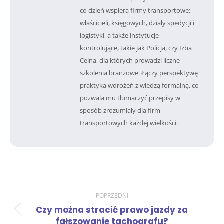
co dzień wspiera firmy transportowe:
właścicieli, księgowych, działy spedycji i
logistyki, a także instytucje
kontrolujące, takie jak Policja, czy Izba
Celna, dla których prowadzi liczne
szkolenia branżowe. Łączy perspektywę
praktyka wdrożeń z wiedzą formalną, co
pozwala mu tłumaczyć przepisy w
sposób zrozumiały dla firm
transportowych każdej wielkości.
Nawigacja
POPRZEDNI
Czy można stracić prawo jazdy za
Poprzedni
wpisów
fałszowanie tachografu?