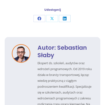
Udostępnij
Share
Share
Share
on
on
on
Facebook
X
LinkedIn
Autor:
Sebastian
Słaby
Ekspert ds. szkoleń, audytów oraz
wdrożeń programowych. Od 2019 roku
działa w branży transportowej, łącząc
wiedzę praktyczną z ciągłym
podnoszeniem kwalifikacji. Specjalizuje
się w szkoleniach, audytach oraz
wdrożeniach programowych z zakresu
rozliczania czasu pracy kierowców. Na