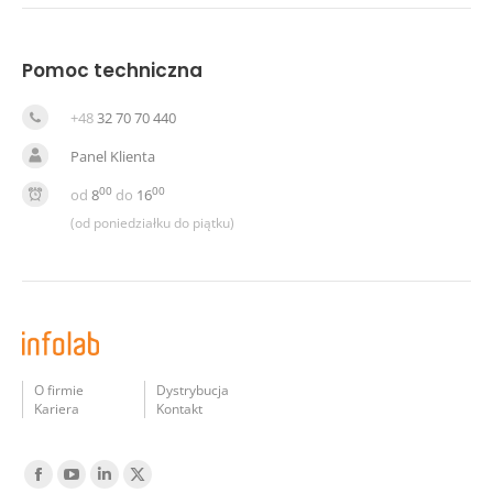
Pomoc techniczna
+48
32 70 70 440
Panel Klienta
00
00
od
8
do
16
(od poniedziałku do piątku)
O firmie
Dystrybucja
Kariera
Kontakt
Find us on:
Facebook
YouTube
Linked
Twitter