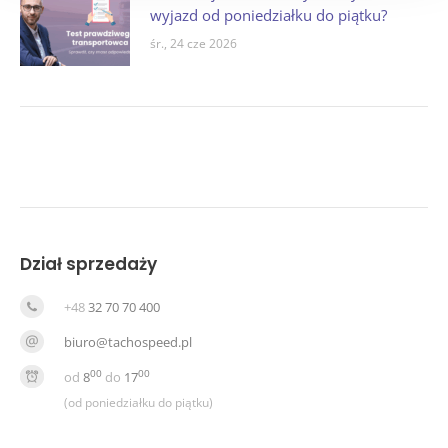
wyjazd od poniedziałku do piątku?
śr., 24 cze 2026
Dział sprzedaży
+48
32 70 70 400
biuro@tachospeed.pl
00
00
od
8
do
17
(od poniedziałku do piątku)