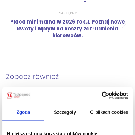
wpis:
NASTĘPNY
Płaca minimalna w 2026 roku. Poznaj nowe
Następny
kwoty i wpływ na koszty zatrudnienia
wpis:
kierowców.
Zobacz również
Jakie dane kierowca wpisuje, gdy
tachograf nie działa? Test wiedzy
śr., 05 sie 2026
Zgoda
Szczegóły
O plikach cookies
Ile dni wstecz kierowca musi mieć dane
z karty i wykresówki? Test wiedzy
Niniejsza strona korzysta z plików cookie