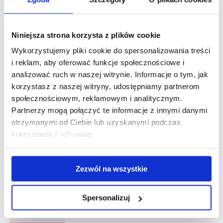
wpisów
udostępniony
wpis:
NASTĘPNY
Niniejsza strona korzysta z plików cookie
Następny
Już w sobotę walka Przemysława Gorgonia!
wpis:
Wykorzystujemy pliki cookie do spersonalizowania treści
i reklam, aby oferować funkcje społecznościowe i
analizować ruch w naszej witrynie. Informacje o tym, jak
korzystasz z naszej witryny, udostępniamy partnerom
społecznościowym, reklamowym i analitycznym.
Zobacz również
Partnerzy mogą połączyć te informacje z innymi danymi
otrzymanymi od Ciebie lub uzyskanymi podczas
Dodatkowe opcje w programie
korzystania z ich usług.
Tachospeed Expert – omówienie
śr., 31 maj 2023
Zezwól na wszystkie
Jak zaimportować kartę pracy kierowcy
Spersonalizuj
do programu Tachospeed Expert?
pt., 17 mar 2023