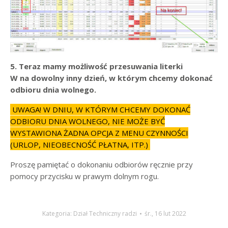
5. Teraz mamy możliwość przesuwania literki
W na dowolny inny dzień, w którym chcemy dokonać
odbioru dnia wolnego.
UWAGA! W DNIU, W KTÓRYM CHCEMY DOKONAĆ
ODBIORU DNIA WOLNEGO, NIE MOŻE BYĆ
WYSTAWIONA ŻADNA OPCJA Z MENU CZYNNOŚCI
(URLOP, NIEOBECNOŚĆ PŁATNA, ITP.)
Proszę pamiętać o dokonaniu odbiorów ręcznie przy
pomocy przycisku w prawym dolnym rogu.
Kategoria:
Dział Techniczny radzi
śr., 16 lut 2022