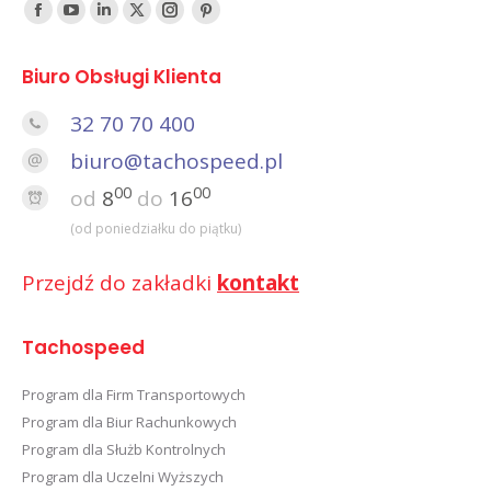
Find us on:
Facebook
YouTube
Linked
Twitter
Instagram
Pinterest
In
Biuro Obsługi Klienta
32 70 70 400
biuro@tachospeed.pl
00
00
od
8
do
16
(od poniedziałku do piątku)
Przejdź do zakładki
kontakt
Tachospeed
Program dla Firm Transportowych
Program dla Biur Rachunkowych
Program dla Służb Kontrolnych
Program dla Uczelni Wyższych