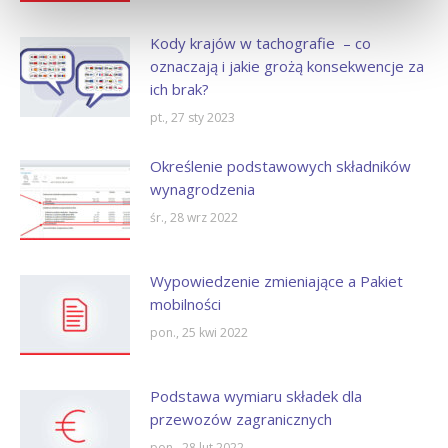
Kody krajów w tachografie – co
oznaczają i jakie grożą konsekwencje za
ich brak?
pt., 27 sty 2023
Określenie podstawowych składników
wynagrodzenia
śr., 28 wrz 2022
Wypowiedzenie zmieniające a Pakiet
mobilności
pon., 25 kwi 2022
Podstawa wymiaru składek dla
przewozów zagranicznych
pon., 28 lut 2022