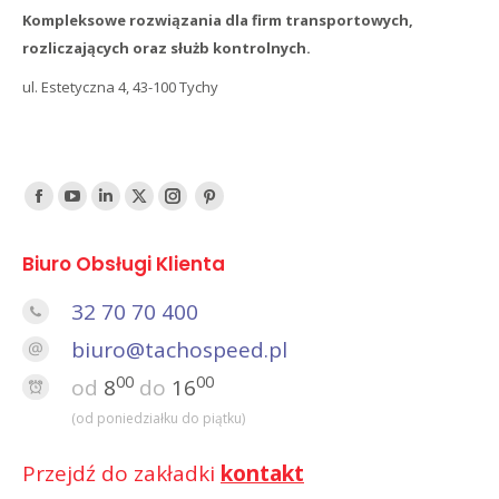
Kompleksowe rozwiązania dla firm transportowych,
rozliczających oraz służb kontrolnych.
ul. Estetyczna 4, 43-100 Tychy
Find us on:
Facebook
YouTube
Linked
Twitter
Instagram
Pinterest
In
Biuro Obsługi Klienta
32 70 70 400
biuro@tachospeed.pl
00
00
od
8
do
16
(od poniedziałku do piątku)
Przejdź do zakładki
kontakt