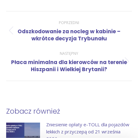
Nawigacja
POPRZEDNI
Odszkodowanie za nocleg w kabinie –
Poprzedni
wpisów
wkrótce decyzja Trybunału
wpis:
NASTĘPNY
Płaca minimalna dla kierowców na terenie
Następny
Hiszpanii i Wielkiej Brytanii?
wpis:
Zobacz również
Zniesienie opłaty e-TOLL dla pojazdów
lekkich z przyczepą od 21 września