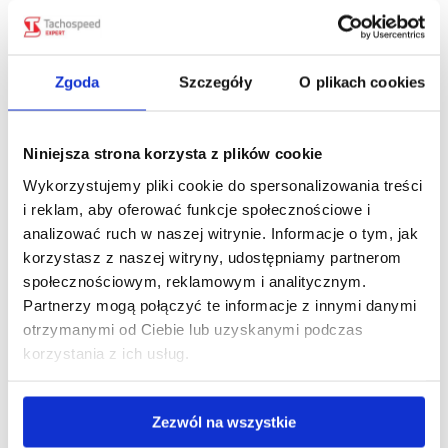
2026 r.
pt., 31 lip 2026
Zwrot myta we Włoszech za korki.
Zgoda
Szczegóły
O plikach cookies
Przewoźnik może odzyskać nawet
100% opłaty.
Niniejsza strona korzysta z plików cookie
pt., 24 lip 2026
Wykorzystujemy pliki cookie do spersonalizowania treści
European Labour Authority (ELA)
i reklam, aby oferować funkcje społecznościowe i
wyjaśniła nowe obowiązki dla busów w
analizować ruch w naszej witrynie. Informacje o tym, jak
transporcie międzynarodowym.
korzystasz z naszej witryny, udostępniamy partnerom
pt., 17 lip 2026
społecznościowym, reklamowym i analitycznym.
Partnerzy mogą połączyć te informacje z innymi danymi
Kontrole umów cywilnoprawnych po 8
otrzymanymi od Ciebie lub uzyskanymi podczas
lipca 2026. PIP zapowiada nową jakość.
korzystania z ich usług.
pt., 10 lip 2026
Zezwól na wszystkie
Wakacyjne zakazy jazdy ciężarówek. Co