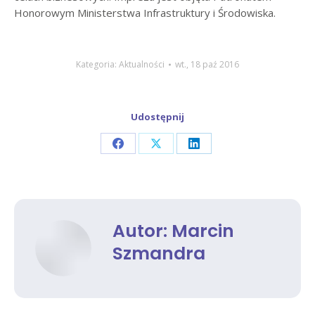
Honorowym Ministerstwa Infrastruktury i Środowiska.
Kategoria:
Aktualności
wt., 18 paź 2016
Udostępnij
Share
Share
Share
on
on
on
Facebook
X
LinkedIn
Autor:
Marcin
Szmandra