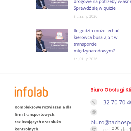
drogowe na potrzeby własn
Sprawdź się w quizie
śr., 22 lip 2026
Ile godzin może jechać
kierowca busa 2,5 t w
transporcie
międzynarodowym?
śr., 01 lip 2026
Biuro Obsługi Kl
32 70 70 4
Kompleksowe rozwiązania dla
firm transportowych,
biuro@tachosp
rozliczających oraz służb
00
od
8
do
kontrolnych.