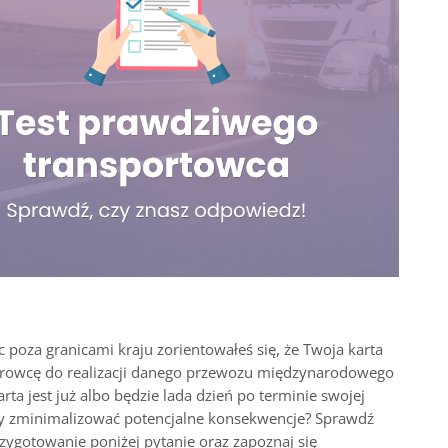
c poza granicami kraju zorientowałeś się, że Twoja karta
ierowcę do realizacji danego przewozu międzynarodowego
arta jest już albo będzie lada dzień po terminie swojej
 aby zminimalizować potencjalne konsekwencje? Sprawdź
ygotowanie poniżej pytanie oraz zapoznaj się