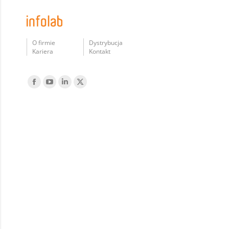
O firmie
Dystrybucja
Kariera
Kontakt
Find us on:
Facebook
YouTube
Linked
Twitter
In