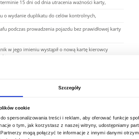
terminie 15 dni od dnia utracenia ważności karty,
u o wydanie duplikatu do celów kontrolnych,
rafu podczas prowadzenia pojazdu bez prawidłowej karty
k w jego imieniu wystąpił o nową kartę kierowcy
y kierowcy.
rzyszło Ci wskazać właściwą odpowiedź lub właściwe
 z wyjaśnieniem.
Szczegóły
 plików cookie
do spersonalizowania treści i reklam, aby oferować funkcje sp
ormacje o tym, jak korzystasz z naszej witryny, udostępniamy p
Partnerzy mogą połączyć te informacje z innymi danymi otrzym