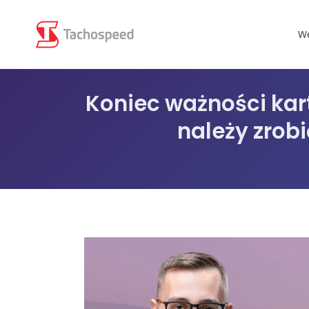
We
Koniec ważności kar
należy zrob