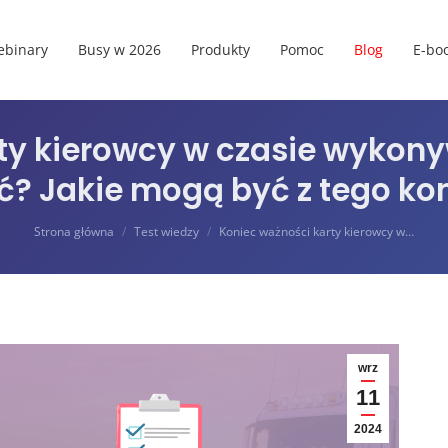
binary
Busy w 2026
Produkty
Pomoc
Blog
E-boo
ty kierowcy w czasie wykon
ić? Jakie mogą być z tego k
Jesteś tutaj:
Strona główna
Test wiedzy
Koniec ważności karty kierowcy w…
wrz
11
2024