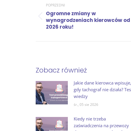
Nawigacja
POPRZEDNI
wpisów
Ogromne zmiany w
Poprzedni
wynagrodzeniach kierowców od
wpis:
2026 roku!
Zobacz również
Jakie dane kierowca wpisuje
gdy tachograf nie działa? Tes
wiedzy
śr., 05 sie 2026
Kiedy nie trzeba
zaświadczenia na przewozy