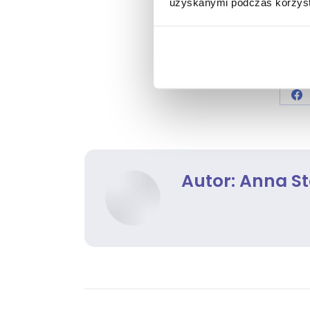
uzyskanymi podczas korzysta
Kategoria:
Te
Sh
on
Fa
Autor:
Anna St