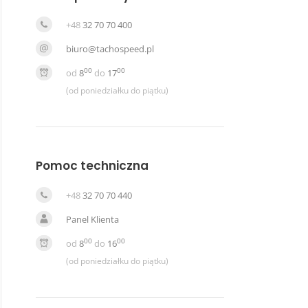
+48
32 70 70 400
biuro@tachospeed.pl
00
00
od
8
do
17
(od poniedziałku do piątku)
Pomoc techniczna
+48
32 70 70 440
Panel Klienta
00
00
od
8
do
16
(od poniedziałku do piątku)