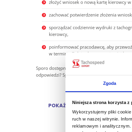
złożyć wniosek o nową kartę kierowcy w 
zachować potwierdzenie złożenia wniosk
sporządzać codziennie wydruki z tachog
kierowcy,
poinformować pracodawcę, aby przewoźni
w terminie 7 dni od utraty ważności kart
Sporo dostępnych odpowiedzi. Bez problemu p
odpowiedzi? Sprawdź rozwiązanie poniżej wraz
Zgoda
Niniejsza strona korzysta z
POKAŻ ODPOWIEDŹ
Wykorzystujemy pliki cookie 
ruch w naszej witrynie. Inf
reklamowym i analitycznym. 