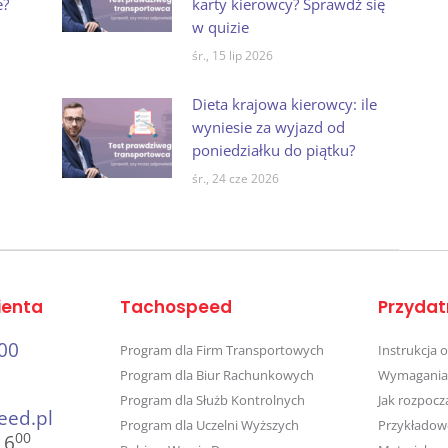
e?
karty kierowcy? Sprawdź się
w quizie
śr., 15 lip 2026
Dieta krajowa kierowcy: ile
wyniesie za wyjazd od
poniedziałku do piątku?
śr., 24 cze 2026
ienta
Tachospeed
Przydat
00
Program dla Firm Transportowych
Instrukcja 
Program dla Biur Rachunkowych
Wymagania
Program dla Służb Kontrolnych
Jak rozpocz
eed.pl
Program dla Uczelni Wyższych
Przykładow
00
16