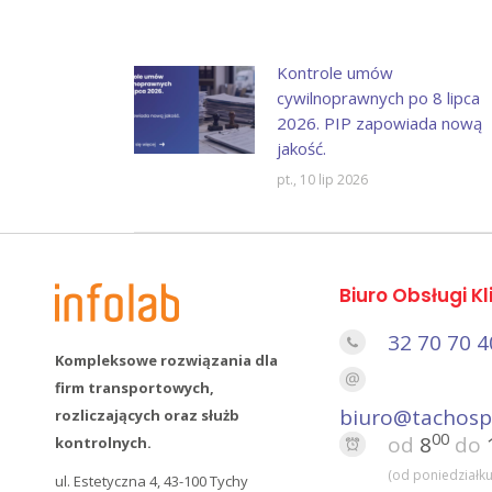
Kontrole umów
cywilnoprawnych po 8 lipca
2026. PIP zapowiada nową
jakość.
pt., 10 lip 2026
Biuro Obsługi Kl
32 70 70 4
Kompleksowe rozwiązania dla
firm transportowych,
biuro@tachosp
rozliczających oraz służb
00
od
8
do
kontrolnych.
(od poniedziałku
ul. Estetyczna 4, 43-100 Tychy