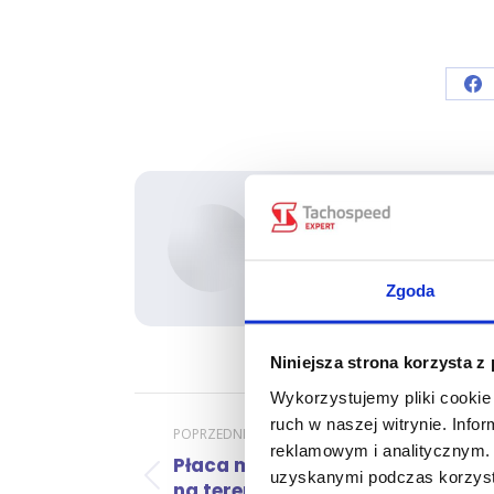
Sh
on
Fa
Autor:
Marcin
Zgoda
Niniejsza strona korzysta z
Wykorzystujemy pliki cookie 
ruch w naszej witrynie. Inf
Nawigacja
POPRZEDNI
reklamowym i analitycznym. 
Płaca minimalna dla kierowców
wpisów
uzyskanymi podczas korzysta
Poprzedni
na terenie Hiszpanii i Wielkiej