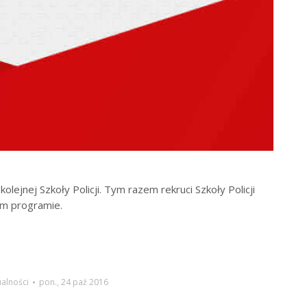
jnej Szkoły Policji. Tym razem rekruci Szkoły Policji
ym programie.
ualności
pon., 24 paź 2016