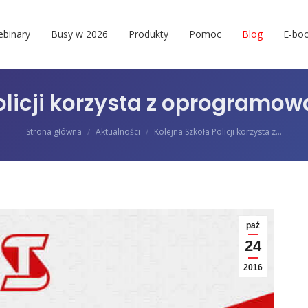
binary
Busy w 2026
Produkty
Pomoc
Blog
E-boo
Policji korzysta z oprogramo
Jesteś tutaj:
Strona główna
Aktualności
Kolejna Szkoła Policji korzysta z…
paź
24
2016