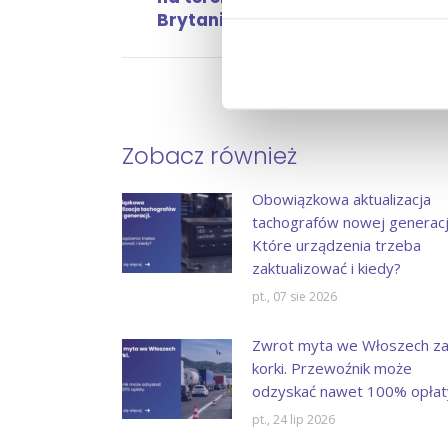
wpis:
Brytanii?
Zobacz również
Obowiązkowa aktualizacja
tachografów nowej generacji
Które urządzenia trzeba
zaktualizować i kiedy?
pt., 07 sie 2026
Zwrot myta we Włoszech z
korki. Przewoźnik może
odzyskać nawet 100% opłat
pt., 24 lip 2026