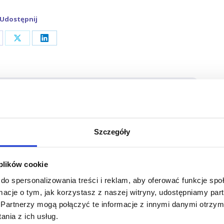
Udostępnij
are
Share
Share
on
on
cebook
X
LinkedIn
 Szmandra
Szczegóły
 plików cookie
do spersonalizowania treści i reklam, aby oferować funkcje sp
ormacje o tym, jak korzystasz z naszej witryny, udostępniamy p
NASTĘPNY
Partnerzy mogą połączyć te informacje z innymi danymi otrzym
Podwójna kara za tachograf: 30
nia z ich usług.
Następny