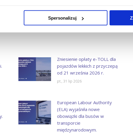
000 euro grzywny i rok więzienia
wpis:
Spersonalizuj
Z
Zniesienie opłaty e-TOLL dla
.
pojazdów lekkich z przyczepą
od 21 września 2026 r.
pt., 31 lip 2026
a
European Labour Authority
(ELA) wyjaśniła nowe
y.
obowiązki dla busów w
transporcie
międzynarodowym.