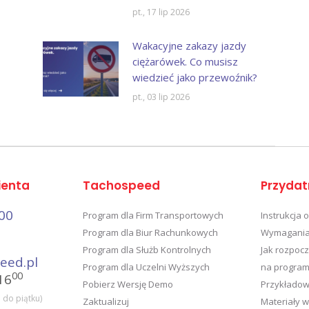
pt., 17 lip 2026
Wakacyjne zakazy jazdy
ciężarówek. Co musisz
wiedzieć jako przewoźnik?
pt., 03 lip 2026
ienta
Tachospeed
Przydat
00
Program dla Firm Transportowych
Instrukcja 
Program dla Biur Rachunkowych
Wymagania
Program dla Służb Kontrolnych
Jak rozpocz
eed.pl
Program dla Uczelni Wyższych
na program
00
16
Pobierz Wersję Demo
Przykładow
 do piątku)
Zaktualizuj
Materiały 