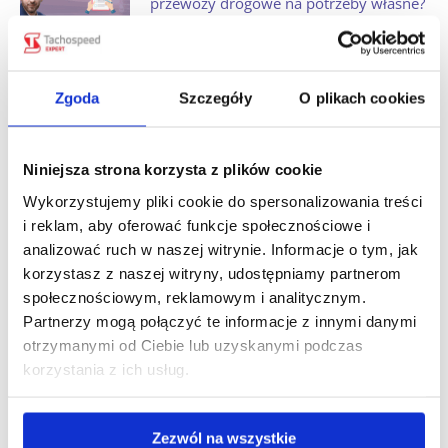
przewozy drogowe na potrzeby własne?
Sprawdź się w quizie
śr., 22 lip 2026
Zgoda
Szczegóły
O plikach cookies
Czy kierowca busa na wyłączeniu musi
używać karty kierowcy? Sprawdź się w
quizie
Niniejsza strona korzysta z plików cookie
śr., 15 lip 2026
Wykorzystujemy pliki cookie do spersonalizowania treści
i reklam, aby oferować funkcje społecznościowe i
Ile godzin może jechać kierowca busa
2,5 t w transporcie międzynarodowym?
analizować ruch w naszej witrynie. Informacje o tym, jak
korzystasz z naszej witryny, udostępniamy partnerom
śr., 01 lip 2026
społecznościowym, reklamowym i analitycznym.
Partnerzy mogą połączyć te informacje z innymi danymi
Dieta krajowa kierowcy: ile wyniesie za
otrzymanymi od Ciebie lub uzyskanymi podczas
wyjazd od poniedziałku do piątku?
korzystania z ich usług.
śr., 24 cze 2026
Zezwól na wszystkie