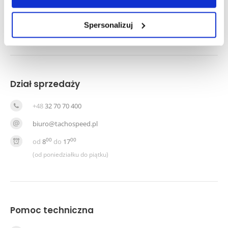
Spersonalizuj
Dział sprzedaży
+48
32 70 70 400
biuro@tachospeed.pl
00
00
od
8
do
17
(od poniedziałku do piątku)
Pomoc techniczna