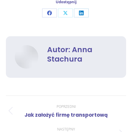
Udostępnij
Share
Share
Share
on
on
on
Facebook
X
LinkedIn
Autor:
Anna
Stachura
Nawigacja
POPRZEDNI
Poprzedni
Jak założyć firmę transportową
wpisów
wpis:
NASTĘPNY