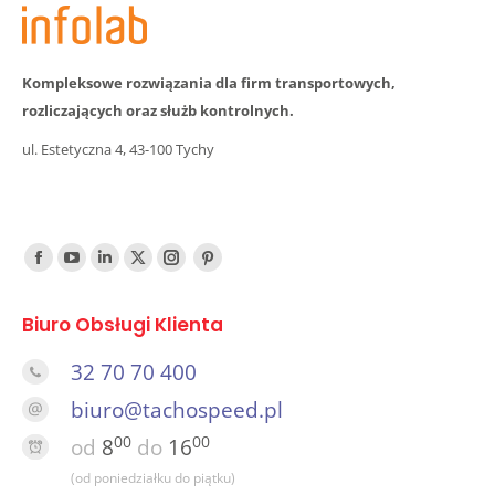
Kompleksowe rozwiązania dla firm transportowych,
rozliczających oraz służb kontrolnych.
ul. Estetyczna 4, 43-100 Tychy
Find us on:
Facebook
YouTube
Linked
Twitter
Instagram
Pinterest
In
Biuro Obsługi Klienta
32 70 70 400
biuro@tachospeed.pl
00
00
od
8
do
16
(od poniedziałku do piątku)