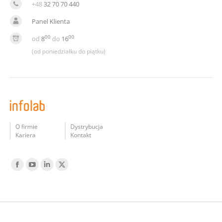
+48
32 70 70 440
Panel Klienta
00
00
od
8
do
16
(od poniedziałku do piątku)
O firmie
Dystrybucja
Kariera
Kontakt
Find us on:
Facebook
YouTube
Linked
Twitter
In