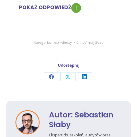
POKAŻ ODPOWIEDŹ
Kategoria:
Test wiedzy
śr., 07 maj 2025
Udostępnij
Share
Share
Share
on
on
on
Facebook
X
LinkedIn
Autor:
Sebastian
Słaby
Ekspert ds. szkoleń, audytów oraz