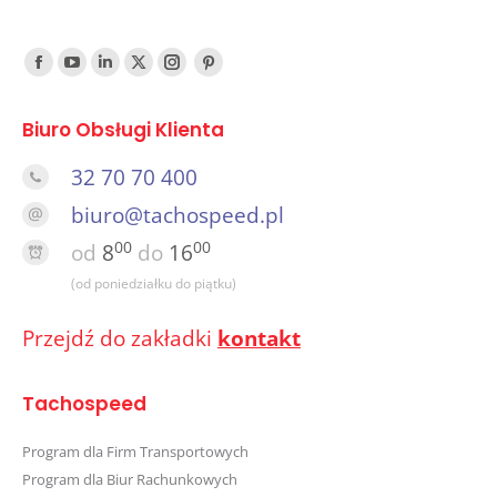
Find us on:
Facebook
YouTube
Linked
Twitter
Instagram
Pinterest
In
Biuro Obsługi Klienta
32 70 70 400
biuro@tachospeed.pl
00
00
od
8
do
16
(od poniedziałku do piątku)
Przejdź do zakładki
kontakt
Tachospeed
Program dla Firm Transportowych
Program dla Biur Rachunkowych