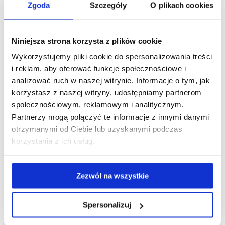
Zgoda
Szczegóły
O plikach cookies
Jakie dane kierowca wpisuje, gdy
tachograf nie działa? Test wiedzy
śr., 05 sie 2026
Niniejsza strona korzysta z plików cookie
Wykorzystujemy pliki cookie do spersonalizowania treści
Ile dni wstecz kierowca musi mieć dane
i reklam, aby oferować funkcje społecznościowe i
z karty i wykresówki? Test wiedzy
analizować ruch w naszej witrynie. Informacje o tym, jak
korzystasz z naszej witryny, udostępniamy partnerom
śr., 29 lip 2026
społecznościowym, reklamowym i analitycznym.
Partnerzy mogą połączyć te informacje z innymi danymi
Kiedy nie trzeba zaświadczenia na
otrzymanymi od Ciebie lub uzyskanymi podczas
przewozy drogowe na potrzeby własne?
korzystania z ich usług.
Sprawdź się w quizie
śr., 22 lip 2026
Zezwól na wszystkie
Czy kierowca busa na wyłączeniu musi
używać karty kierowcy? Sprawdź się w
Spersonalizuj
quizie