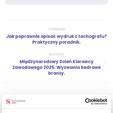
Nawigacja
POPRZEDNI
Jak poprawnie opisać wydruk z tachografu?
Poprzedni
wpisów
Praktyczny poradnik.
wpis:
NASTĘPNY
Międzynarodowy Dzień Kierowcy
Następny
Zawodowego 2025. Wyzwania kadrowe
wpis:
branży.
Zobacz również