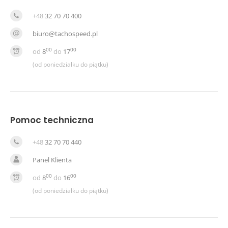
+48
32 70 70 400
biuro@tachospeed.pl
00
00
od
8
do
17
(od poniedziałku do piątku)
Pomoc techniczna
+48
32 70 70 440
Panel Klienta
00
00
od
8
do
16
(od poniedziałku do piątku)